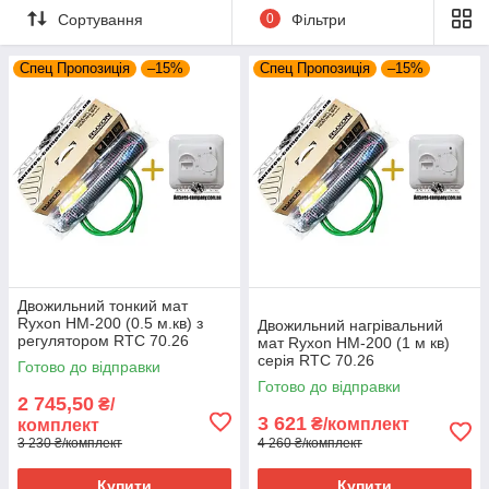
Сортування
0
Фільтри
Спец Пропозиція
–15%
Спец Пропозиція
–15%
Опис
Двожильний нагрівальний мат, призначений для організації
електричної теплої підлоги, під покриття з керамічної плитки.
Монтується безпосередньо в плитковий клей.
Відмітна особливість - мінімальна товщина, всього 3,6
міліметра.
Двожильний тонкий мат
Ryxon HM-200 (0.5 м.кв) з
Двожильний нагрівальний
Може використовуватися в якості основного або додаткового
регулятором RTC 70.26
мат Ryxon HM-200 (1 м кв)
джерела тепла в приміщенні.
серія RTC 70.26
Готово до відправки
Готово до відправки
2 745,50
₴/
Виготовляється у вигляді готових комплектів, площею від 0,5
3 621
₴/комплект
комплект
до 15 кв. м.
3 230 ₴/комплект
4 260 ₴/комплект
З'єднання єднання, що гріючого дроту та дроту живлення
здійснено за допомогою герметичної муфти.
Купити
Купити