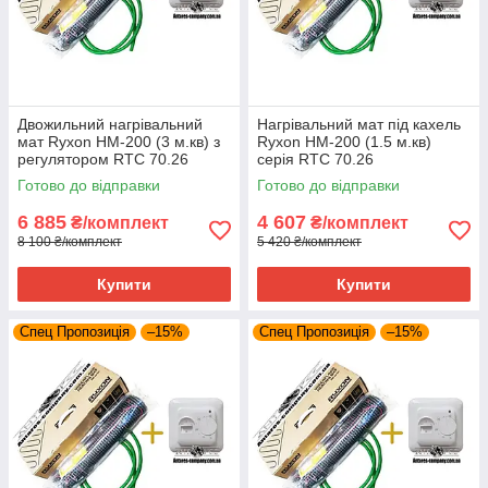
Двожильний нагрівальний
Нагрівальний мат під кахель
мат Ryxon HM-200 (3 м.кв) з
Ryxon HM-200 (1.5 м.кв)
регулятором RTC 70.26
серія RTC 70.26
Готово до відправки
Готово до відправки
6 885
4 607
₴/комплект
₴/комплект
8 100 ₴/комплект
5 420 ₴/комплект
Купити
Купити
Спец Пропозиція
–15%
Спец Пропозиція
–15%