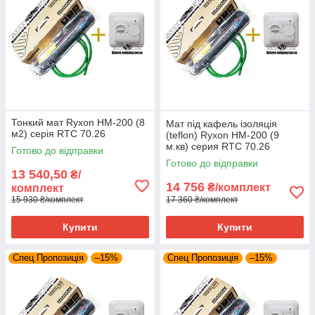
Тонкий мат Ryxon HM-200 (8
Мат під кафель ізоляція
м2) серія RTC 70.26
(teflon) Ryxon HM-200 (9
м.кв) серия RTC 70.26
Готово до відправки
Готово до відправки
13 540,50
₴/
14 756
₴/комплект
комплект
15 930 ₴/комплект
17 360 ₴/комплект
Купити
Купити
Спец Пропозиція
–15%
Спец Пропозиція
–15%