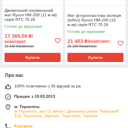
Двожильний нагрівальний
мат Ryxon HM-200 (11 м.кв)
Мат фторопластова ізоляція
серія RTC 70.26
(teflon) Ryxon HM-200 (15
м.кв) серія RTC 70.26
Готово до відправки
Готово до відправки
17 365,50
₴/
21 403
₴/комплект
комплект
20 430 ₴/комплект
25 180 ₴/комплект
Купити
Купити
Про нас
100% позитивних з 30 відгуків за рік
Працює з 19.03.2013
м. Тернопіль
м.Тернопіль .вул 15 квітня ( Деканька) ринок "Київський"
118, Тернопіль, Україна , Тернопіль, Україна
Контакти