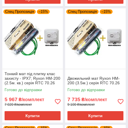
Використана фторопластова ізоляція (teflon) з високою
Спец Пропозиція
температурою плавлення.
–15%
Спец Пропозиція
–15%
Захист від електромагнітного випромінювання - за
допомогою алюмінієвої фольги.
Також, може монтуватися в підлогу, під різні види покриття:
ламінат, ковролін.
Для управління необхідний терморегулятор.
Виробляється в Латвії.
Тонкий мат під плитку клас
захисту - IPX7; Ryxon HM-200
Двожильний мат Ryxon HM-
(2.5м. кв.) серія RTC 70.26
200 (3.5м.) серія RTC 70.26
Готово до відправки
Готово до відправки
5 967
7 735
₴/комплект
₴/комплект
7 020 ₴/комплект
9 100 ₴/комплект
Купити
Купити