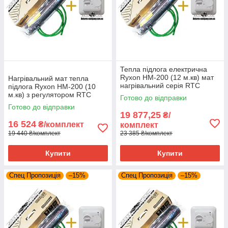
Тепла підлога електрична
Ryxon HM-200 (12 м.кв) мат
Нагрівальний мат тепла
нагрівальний серія RTC
підлога Ryxon HM-200 (10
70.26
м.кв) з регулятором RTC
Готово до відправки
70.26
Готово до відправки
19 877,25
₴/
16 524
₴/комплект
комплект
19 440 ₴/комплект
23 385 ₴/комплект
Купити
Купити
Спец Пропозиція
–15%
Спец Пропозиція
–15%