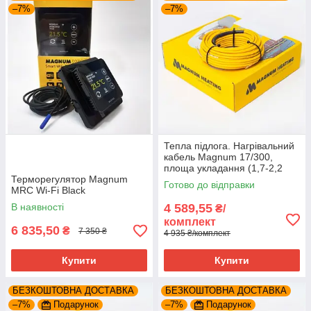
електромеханічну експлуатацію.
–7%
–7%
Бажаєте замовити нагрівальний кабель 17 Вт/м для підлоги з
підігрівом товщиною 7 мм з доставкою по Україні?
Ви можете замовити безмуфтовий нагрівальний провід для
теплої підлоги 17 Вт/м товщиною 7 мм онлайн
безпосередньо на нашому веб-сайті або за телефоном 067
737 55 32
Тепла підлога. Нагрівальний
кабель Magnum 17/300,
площа укладання (1,7-2,2
Терморегулятор Magnum
м2)
Готово до відправки
MRC Wi-Fi Black
В наявності
4 589,55
₴/
комплект
6 835,50
₴
7 350 ₴
4 935 ₴/комплект
Купити
Купити
БЕЗКОШТОВНА ДОСТАВКА
БЕЗКОШТОВНА ДОСТАВКА
–7%
Подарунок
–7%
Подарунок