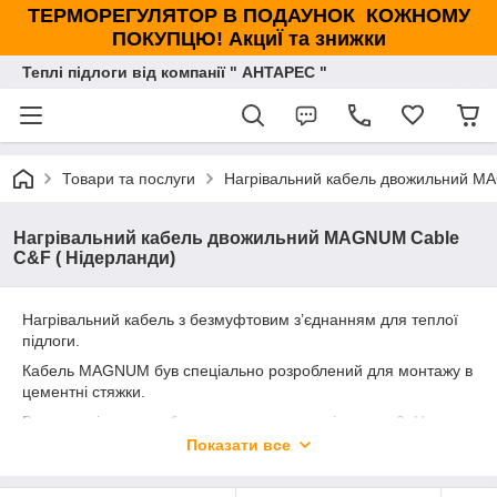
ТЕРМОРЕГУЛЯТОР В ПОДАУНОК КОЖНОМУ
ПОКУПЦЮ! АкциЇ та знижки
Теплі підлоги від компанії " АНТАРЕС "
Товари та послуги
Нагрівальний кабель двожильний M
Нагрівальний кабель двожильний MAGNUM Cable
C&F ( Нідерланди)
Нагрівальний кабель з безмуфтовим з’єднанням для теплої
підлоги.
Кабель MAGNUM був спеціально розроблений для монтажу в
цементні стяжки.
Взаємна відстань кабелю визначає потужність на м2. Це дає
вам свободу встановлювати більше потужності (швидша
Показати все
реакція, вищі температури) або меншу потужність (для
постійних або низьких температур). Оскільки кабель