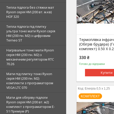
Тепла підлога без стяжки мат
Ryxon серія НМ (200 вт. м.кв)
HOF 320
Тепла підлога під плитку
ультра тонкі мати Ryxon серія
НМ (200 пн. М2) з цифровим
Термоплівка інфра
Terneo ST
(Обігрів брудера) (
комплект) 0.50 Х 0.
Нагрівальні тонкі мати Ryxon
серія НМ (200 пн. М2) з
330 ₴
механічним регулятором RTC
70.26
Готово до відправки
Купити
Мати під плитку тонкі Ryxon
серія НМ (200 пн. М2)
комплекти з програматором
VEGA LTC 070
Enerpia 0,5 x 1,25
КОМПЛЕКТ
Мати для обігріву підлоги
Ryxon серія НМ (200 вт. м2)
комплект з програматором E-
51 Преміум (Р)