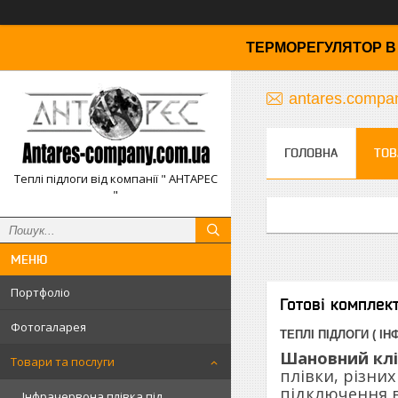
ТЕРМОРЕГУЛЯТОР В 
antares.comp
ГОЛОВНА
ТОВ
Теплі підлоги від компанії " АНТАРЕС
"
Портфоліо
Готові комплек
Фотогаларея
ТЕПЛІ ПІДЛОГИ
( ІН
Шановний клі
Товари та послуги
плівки, різни
підключення в
Інфрачервона плівка під