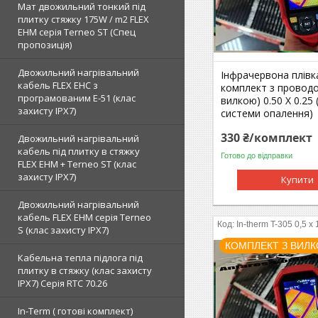
Мат двожильний тонкий під
плитку стяжку 175W / m2 FLEX
EHM серія Terneo SТ (Спец
пропозиція)
Двожильний нагрівальний
Інфрачервона плівк
кабель FLEX EHС з
комплект з провод
програмованим E-51 (клас
вилкою) 0.50 Х 0.25 
захисту IPX7)
системи опалення)
330 ₴/комплект
Двожильний нагрівальний
кабель під плитку в стяжку
Готово до відправки
FLEX EHM + Terneo ST (клас
захисту IPX7)
Купити
Двожильний нагрівальний
кабель FLEX EHM серія Terneo
In-therm T-305 0,5 x 
S (клас захисту IPX7)
КОМПЛЕКТ З ВИЛ
Кабельна тепла підлога під
плитку в стяжку (клас захисту
IPX7) Серія RTC 70.26
In-Term ( готові комплект)