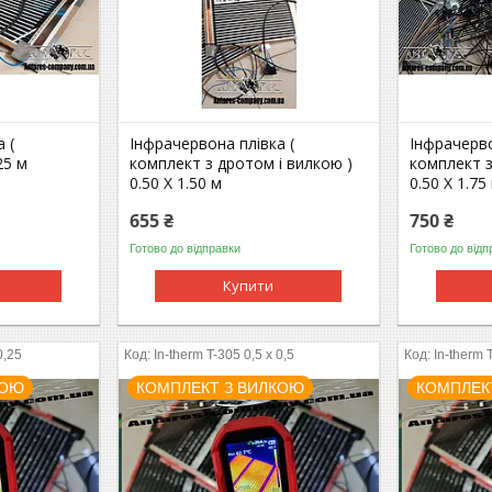
 (
Інфрачервона плівка (
Інфрачерво
25 м
комплект з дротом і вилкою )
комплект з
0.50 Х 1.50 м
0.50 Х 1.75
655 ₴
750 ₴
Готово до відправки
Готово до відп
Купити
0,25
In-therm T-305 0,5 x 0,5
In-therm 
КОЮ
КОМПЛЕКТ З ВИЛКОЮ
КОМПЛЕК