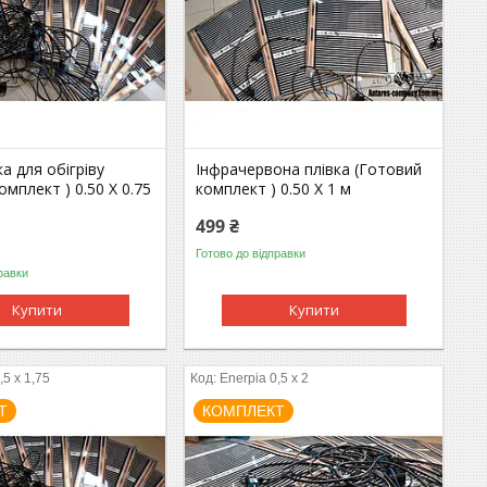
а для обігріву
Інфрачервона плівка (Готовий
омплект ) 0.50 Х 0.75
комплект ) 0.50 Х 1 м
499 ₴
Готово до відправки
равки
Купити
Купити
,5 x 1,75
Enerpia 0,5 x 2
Т
КОМПЛЕКТ