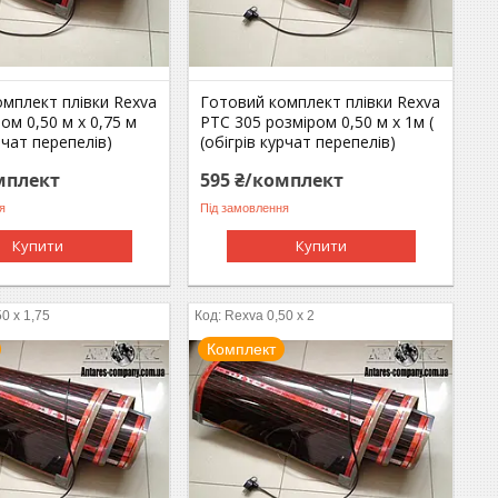
мплект плівки Rexva
Готовий комплект плівки Rexva
ом 0,50 м х 0,75 м
PTC 305 розміром 0,50 м х 1м (
рчат перепелів)
(обігрів курчат перепелів)
мплект
595 ₴/комплект
я
Під замовлення
Купити
Купити
0 x 1,75
Rexva 0,50 x 2
Комплект