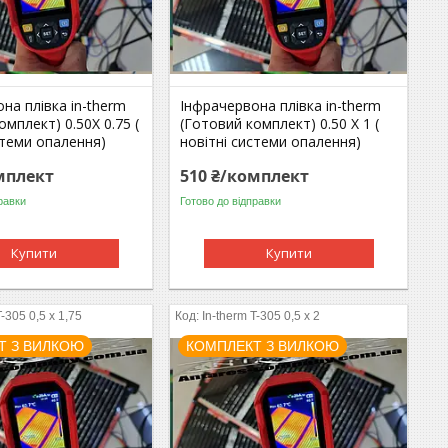
на плівка in-therm
Інфрачервона плівка in-therm
омплект) 0.50Х 0.75 (
(Готовий комплект) 0.50 Х 1 (
стеми опалення)
новітні системи опалення)
мплект
510 ₴/комплект
равки
Готово до відправки
Купити
Купити
T-305 0,5 x 1,75
In-therm T-305 0,5 x 2
Т З ВИЛКОЮ
КОМПЛЕКТ З ВИЛКОЮ