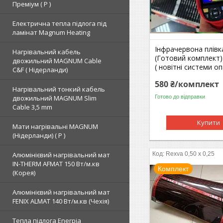
Преміум ( Р )
Електрична тепла підлога під
ламінат Magnum Heating
Інфрачервона плівка
Нагрівальний кабель
(Готовий комплект) 
двожильний MAGNUM Cable
( новітні системи о
C&F ( Нідерланди)
580 ₴/комплект
Нагрівальний тонкий кабель
двожильний MAGNUM Slim
Готово до відправки
Cable 3,5 mm
Купити
Мати нагрівальні MAGNUM
(Нідерланди) ( Р )
Rexva 0,50 x 0,25
Алюмінієвий нагрівальний мат
IN-THERM AFMAT 150 Вт/м.кв
Комплект
(Корея)
Алюмінієвий нагрівальний мат
FENIX ALMAT 140 Вт/м.кв (Чехія)
Тепла підлога Enerpia