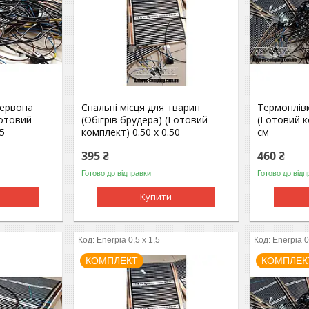
червона
Спальні місця для тварин
Термоплівк
Готовий
(Обігрів брудера) (Готовий
(Готовий к
25
комплект) 0.50 х 0.50
см
395 ₴
460 ₴
Готово до відправки
Готово до відп
Купити
Enerpia 0,5 x 1,5
Enerpia 0
КОМПЛЕКТ
КОМПЛЕК