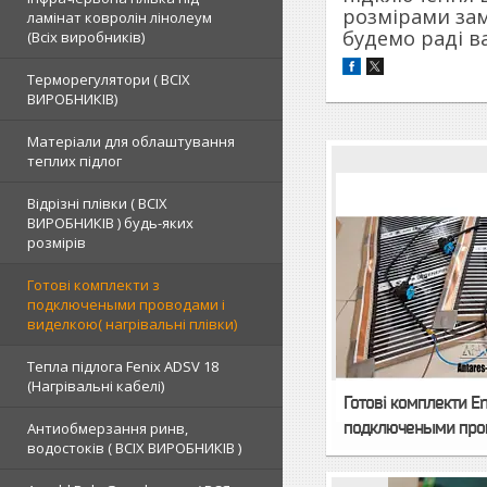
розмірами зам
ламінат ковролін лінолеум
будемо раді в
(Всіх виробників)
Терморегулятори ( ВСІХ
ВИРОБНИКІВ)
Матеріали для облаштування
теплих підлог
Відрізні плівки ( ВСІХ
ВИРОБНИКІВ ) будь-яких
розмірів
Готові комплекти з
подключеными проводами і
виделкою( нагрівальні плівки)
Тепла підлога Fenix ADSV 18
(Нагрівальні кабелі)
Готові комплекти Ene
подключеными пров
Антиобмерзання ринв,
водостоків ( ВСІХ ВИРОБНИКІВ )