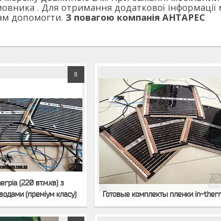
овника . Для отримання додаткової інформації
ам допомогти.
З повагою компанія АНТАРЕС
8
rpia (220 вт.м.кв) з
одами (преміум класу)
Готовые комплекты пленки in-ther