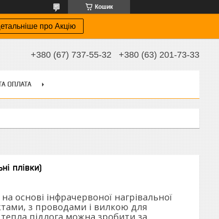
Кошик
етальніше про Акцію
+380 (67) 737-55-32
+380 (63) 201-73-33
ТА ОПЛАТА
ні плівки)
на основі інфрачервоної нагрівальної
ктами, з проводами і вилкою для
тепла підлога можна зробити за