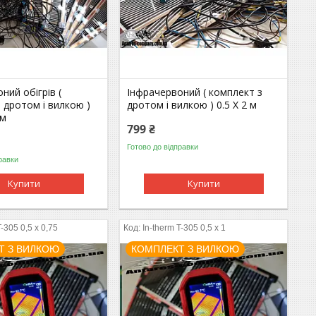
ний обігрів (
Інфрачервоний ( комплект з
 дротом і вилкою )
дротом і вилкою ) 0.5 Х 2 м
 м
799 ₴
Готово до відправки
равки
Купити
Купити
T-305 0,5 x 0,75
In-therm T-305 0,5 x 1
Т З ВИЛКОЮ
КОМПЛЕКТ З ВИЛКОЮ