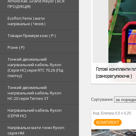
Arnold Rak ,Grand meyer ( ВСЯ
ПРОДУКЦІЯ)
Ecoflor( Fenix ) мати
нагрівальні ( Чехія )
Товари Преміум клас ( Р )
Різне ( Р)
Тонкий двожильний
нагрівальний кабель Ryxon
Готові комплекти п
(Серія НС) серія RTC 70.26 (Під
плитку)
(саморегулююча )
Тонкий двожильний
нагрівальний кабель Ryxon
HC-20 серія Terneo ST
Нагрівальний кабель Ryxon
Enerpia 0,5 x 0,25
(СЕРІЯ НС)
КОМПЛЕКТ
Нагрівальні мати тонкі Ryxon
серія НМ