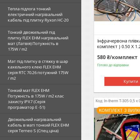
Тепла підлога тонкий
електричний нагрівальний
кабель під плитку Ryxon HC-20
Тонкий двожильний під
плитку FLEX EHM нагрівальний
Інфрачервона плівка
мат (Латвія) Потужність в
комплект ) 0.50 Х 1.
175W / m2
580 ₴/комплект
Мат під плитку в стяжку в шар
Готово до відправки
кахельного клею FLEX EHM
серія RTC 70.26 потужний 175W
/ m2
Купити
Тонкий мат FLEX EHM
Потужність в 175W / m2 клас
In-therm T-305 0,5 x 
захисту IPX7 (Серія
програматор Е -51)
КОМПЛЕКТ З ВИЛ
Двожильний нагрівальний
кабель в маті тонкий FLEX EHM
серія Terneo S (Спец ціна)