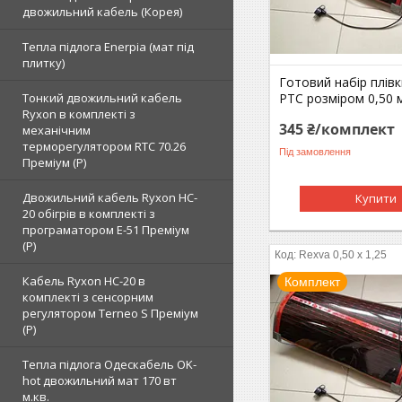
двожильний кабель (Корея)
Тепла підлога Enerpia (мат під
плитку)
Готовий набір плівк
PTC розміром 0,50 м
Тонкий двожильний кабель
Ryxon в комплекті з
345 ₴/комплект
механічним
терморегулятором RTC 70.26
Під замовлення
Преміум (Р)
Двожильний кабель Ryxon HC-
Купити
20 обігрів в комплекті з
програматором E-51 Преміум
(Р)
Rexva 0,50 x 1,25
Кабель Ryxon HC-20 в
Комплект
комплекті з сенсорним
регулятором Terneo S Преміум
(Р)
Тепла підлога Одескабель OK-
hot двожильний мат 170 вт
м.кв.