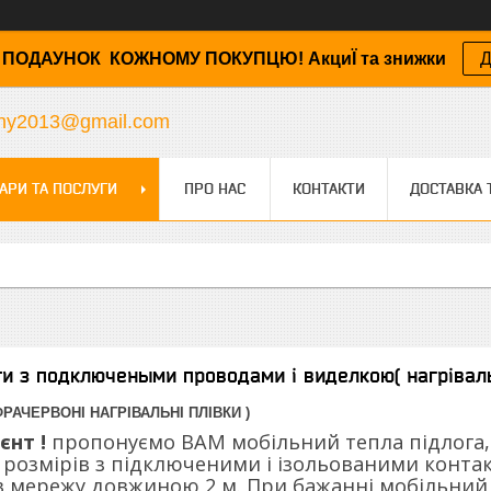
ПОДАУНОК КОЖНОМУ ПОКУПЦЮ! АкциЇ та знижки
Д
any2013@gmail.com
АРИ ТА ПОСЛУГИ
ПРО НАС
КОНТАКТИ
ДОСТАВКА 
ти з подключеными проводами і виделкою( нагріваль
ФРАЧЕРВОНІ НАГРІВАЛЬНІ ПЛІВКИ )
єнт !
пропонуємо ВАМ мобільний тепла підлога, 
х розмірів з підключеними і ізольованими конта
 мережу довжиною 2 м. При бажанні мобільний 