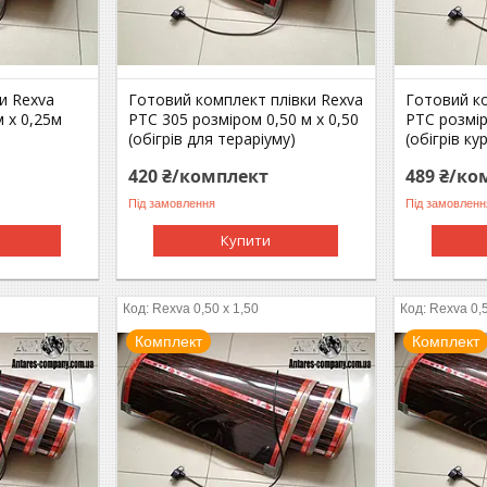
и Rexva
Готовий комплект плівки Rexva
Готовий ко
 х 0,25м
PTC 305 розміром 0,50 м х 0,50
PTC розмір
(обігрів для тераріуму)
(обігрів ку
420 ₴/комплект
489 ₴/ко
Під замовлення
Під замовленн
Купити
Rexva 0,50 x 1,50
Rexva 0,5
Комплект
Комплект