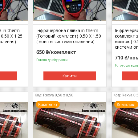
 in-therm
Інфрачервона плівка in-therm
Інфрачерво
0.50 Х 1.25
(Готовий комплект) 0.50 Х 1.50
комплект 
палення)
( новітні системи опалення)
вилкою) 0.5
системи о
650 ₴/комплект
710 ₴/ко
Готово до відправки
Готово до відп
Купити
Rexva 0,50 x 0,50
Rexva 0,5
Комплект
Комплект