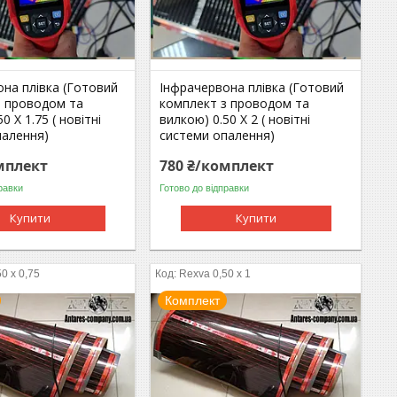
на плівка (Готовий
Інфрачервона плівка (Готовий
з проводом та
комплект з проводом та
0 Х 1.75 ( новітні
вилкою) 0.50 Х 2 ( новітні
палення)
системи опалення)
мплект
780 ₴/комплект
равки
Готово до відправки
Купити
Купити
0 x 0,75
Rexva 0,50 x 1
Комплект