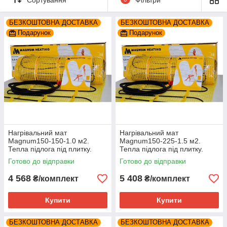
конструкция пола занимает около 5 мм (до укладки нового
напольного покрытия). Потужність нагрівального мату
БЕЗКОШТОВНА ДОСТАВКА
БЕЗКОШТОВНА ДОСТАВКА
рівномірно розподілена по всьому мату. Крок укладання
Подарунок
Подарунок
кабелю 8см. Потужність 150 Вт при 230В. Площа укладання
1.0 кв. м. Виробництво C&F Technics (Нідерланди). Гарантія
25 років.
Нагрівальний мат
Нагрівальний мат
Magnum150-150-1.0 м2.
Magnum150-225-1.5 м2.
Тепла підлога під плитку.
Тепла підлога під плитку.
Готово до відправки
Готово до відправки
4 568
5 408
₴/комплект
₴/комплект
Купити
Купити
БЕЗКОШТОВНА ДОСТАВКА
БЕЗКОШТОВНА ДОСТАВКА