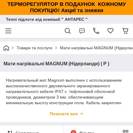
ТЕРМОРЕГУЛЯТОР В ПОДАУНОК КОЖНОМУ
ПОКУПЦЮ! АкциЇ та знижки
Теплі підлоги від компанії " АНТАРЕС "
Товари та послуги
Мати нагрівальні MAGNUM (Нідерланд
Мати нагрівальні MAGNUM (Нідерланди) ( Р )
Нагревательный мат Magnum выполнен с использованием
высококачественного двухжильного экранированного
нагревательного кабеля IPX7 с тефлоновой оболочкой
проводников, диаметром 3 мм, обеспечивающим
минимальную высоту конструкции пола. Кабель закреплен
на сетке из стекловолокна шириной 500 мм, сетка покрыта
Показати все
высокоэластичным самоклеящимся гелем, чтобы
гарантировать надежную адгезию к прогрунтованному
полу. Таким образом, после установки мата и после его
покрытия самонивелирующейся смесью/плиточным клеем
Сортування
0
Фільтри