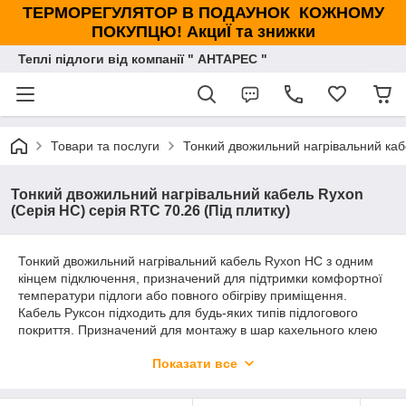
ТЕРМОРЕГУЛЯТОР В ПОДАУНОК КОЖНОМУ
ПОКУПЦЮ! АкциЇ та знижки
Теплі підлоги від компанії " АНТАРЕС "
Товари та послуги
Тонкий двожильний нагрівальний кабе
Тонкий двожильний нагрівальний кабель Ryxon
(Серія НС) серія RTC 70.26 (Під плитку)
Тонкий двожильний нагрівальний кабель Ryxon HC з одним
кінцем підключення, призначений для підтримки комфортної
температури підлоги або повного обігріву приміщення.
Кабель Руксон підходить для будь-яких типів підлогового
покриття. Призначений для монтажу в шар кахельного клею
або будь-якого іншого самовирівнюється розчину. Має
Показати все
тривалий термін служби, завдяки використанню
високоякісних матеріалів.Особливості конструкції
нагрівального кабелю повністю виключає електричне та