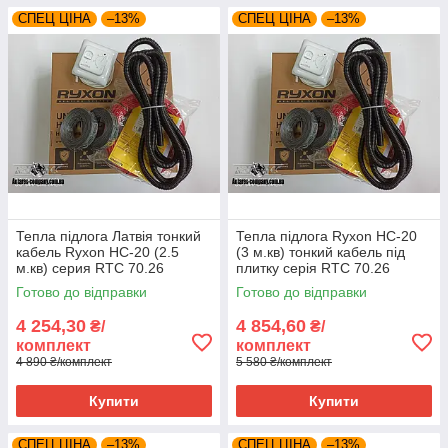
СПЕЦ ЦІНА
–13%
СПЕЦ ЦІНА
–13%
Тепла підлога Латвія тонкий
Тепла підлога Ryxon HC-20
кабель Ryxon HC-20 (2.5
(3 м.кв) тонкий кабель під
м.кв) серия RTC 70.26
плитку серія RTC 70.26
Готово до відправки
Готово до відправки
4 254,30
4 854,60
₴/
₴/
комплект
комплект
4 890 ₴/комплект
5 580 ₴/комплект
Купити
Купити
СПЕЦ ЦІНА
–13%
СПЕЦ ЦІНА
–13%