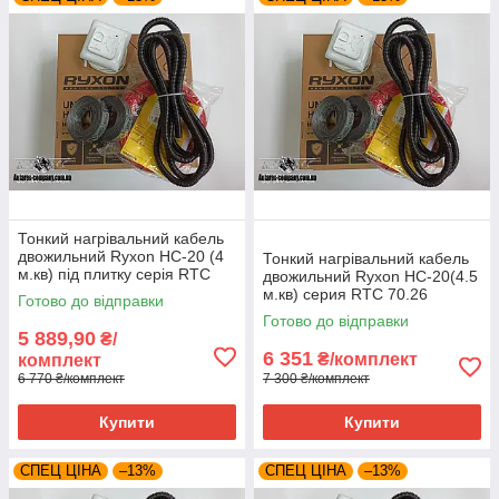
Тонкий нагрівальний кабель
двожильний Ryxon HC-20 (4
Тонкий нагрівальний кабель
м.кв) під плитку серія RTC
двожильний Ryxon HC-20(4.5
70.26
м.кв) серия RTC 70.26
Готово до відправки
Готово до відправки
5 889,90
₴/
6 351
₴/комплект
комплект
6 770 ₴/комплект
7 300 ₴/комплект
Купити
Купити
СПЕЦ ЦІНА
–13%
СПЕЦ ЦІНА
–13%