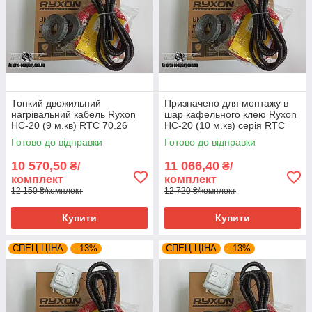
Тонкий двожильний
Призначено для монтажу в
нагрівальний кабель Ryxon
шар кафельного клею Ryxon
HC-20 (9 м.кв) RTC 70.26
HC-20 (10 м.кв) серія RTC
70.26
Готово до відправки
Готово до відправки
10 570,50
11 066,40
₴/
₴/
комплект
комплект
12 150 ₴/комплект
12 720 ₴/комплект
Купити
Купити
СПЕЦ ЦІНА
–13%
СПЕЦ ЦІНА
–13%