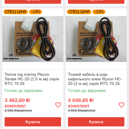
СПЕЦ ЦІНА
–13%
СПЕЦ ЦІНА
–13%
Тепла під плитку Ріксон
Тонкий кабель в шар
Латвія HC-20 (1.5 м.кв) серія
кафельного клею Ryxon HC-
RTC 70.26
20 (2 м.кв) серія RTC 70.26
Готово до відправки
Готово до відправки
3 462,60
4 049,85
₴/
₴/
комплект
комплект
3 980 ₴/комплект
4 655 ₴/комплект
Купити
Купити