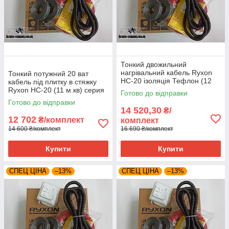
Тонкий двожильний
нагрівальний кабель Ryxon
Тонкий потужний 20 ват
HC-20 ізоляція Тефлон (12
кабель під плитку в стяжку
м.кв) серія RTC 70.26
Ryxon HC-20 (11 м.кв) серия
Готово до відправки
RTC 70.26
Готово до відправки
14 520,30
₴/
12 702
₴/комплект
комплект
14 600 ₴/комплект
16 690 ₴/комплект
Купити
Купити
СПЕЦ ЦІНА
–13%
СПЕЦ ЦІНА
–13%