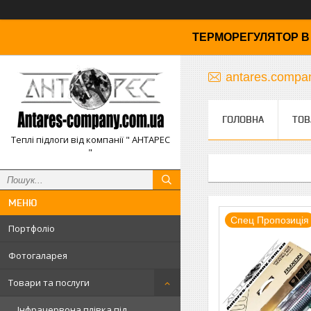
ТЕРМОРЕГУЛЯТОР В 
antares.comp
ГОЛОВНА
ТОВ
Теплі підлоги від компанії " АНТАРЕС
"
Спец Пропозиція
Портфоліо
Фотогаларея
Товари та послуги
Інфрачервона плівка під