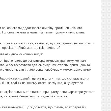
 основного чи додаткового обігріву приміщень різного
. Головна перевага матів під теплу підлогу - мінімальна
 сітка зі скловолокна, і кабелю, що покладений на ній по всій
перерізати. Який мат, що гріє, вибрати?
бувають двох основних видів:
ого підключають до регулятора температури, тому монтаж
довано застосовувати для обігріву нежитлових приміщень та
тне випромінювання, але вона перебуває у межах допустимих
ідрізняється даний підігрів підлоги тим, що складається з
кінця, тоді як на іншому стоїть заглушка, а це суттєво
их нагрівальних матів нижча, при цьому вони характеризуються
 зате вони безпечніші та зручніші в монтажі.
 вже вимкнули. Що ж до матів, що гріють, то їх переваги