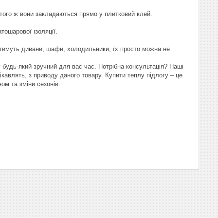
 того ж вони закладаються прямо у плитковий клей.
атошарової ізоляції.
оятимуть дивани, шафи, холодильники, їх просто можна не
у будь-який зручний для вас час. Потрібна консультація? Наші
кавлять, з приводу даного товару. Купити теплу підлогу – це
кном та зміни сезонів.