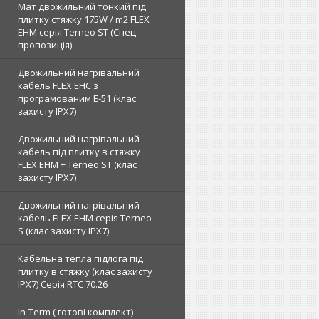
Мат двожильний тонкий під
плитку стяжку 175W / m2 FLEX
EHM серія Terneo SТ (Спец
пропозиція)
Двожильний нагрівальний
кабель FLEX EHС з
програмованим E-51 (клас
захисту IPX7)
Двожильний нагрівальний
кабель під плитку в стяжку
FLEX EHM + Terneo ST (клас
захисту IPX7)
Двожильний нагрівальний
кабель FLEX EHM серія Terneo
S (клас захисту IPX7)
Кабельна тепла підлога під
плитку в стяжку (клас захисту
IPX7) Серія RTC 70.26
In-Term ( готові комплект)