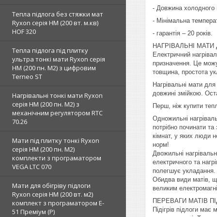
- Довжина холодного 
Тепла підлога без стяжки мат
- Мінімальна темпера
Ryxon серія НМ (200 вт. м.кв)
HOF 320
- гарантія – 20 років.
НАГРІВАЛЬНІ МАТИ 
Тепла підлога під плитку
Електричний нагрівал
ультра тонкі мати Ryxon серія
призначення. Це можут
НМ (200 пн. М2) з цифровим
товщина, простота ук
Terneo ST
Нагрівальні мати для 
довжині змійкою. Ост
Нагрівальні тонкі мати Ryxon
серія НМ (200 пн. М2) з
Перш, ніж купити теп
механічним регулятором RTC
Одножильні нагріваль
70.26
потрібно починати та
кімнат, у яких люди 
Мати під плитку тонкі Ryxon
норм!
серія НМ (200 пн. М2)
Двожильні нагрівальні
комплекти з програматором
електричного та нагрі
VEGA LTC 070
полегшує укладання.
Обидва види матів, щ
Мати для обігріву підлоги
великим електромагні
Ryxon серія НМ (200 вт. м2)
ПЕРЕВАГИ МАТІВ ПІ
комплект з програматором E-
Підігрів підлоги має
51 Преміум (Р)