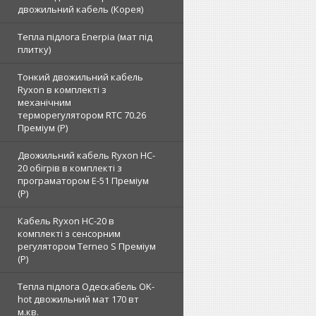
двожильний кабель (Корея)
Тепла підлога Enerpia (мат під
плитку)
Тонкий двожильний кабель
Ryxon в комплекті з
механічним
терморегулятором RTC 70.26
Преміум (Р)
Двожильний кабель Ryxon HC-
20 обігрів в комплекті з
програматором E-51 Преміум
(Р)
Кабель Ryxon HC-20 в
комплекті з сенсорним
регулятором Terneo S Преміум
(Р)
Тепла підлога Одескабель OK-
hot двожильний мат 170 вт
м.кв.