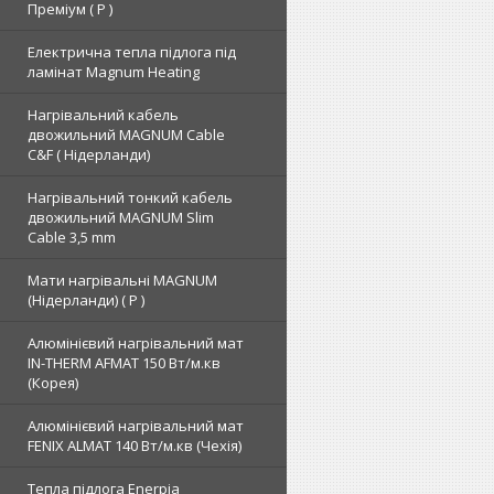
Преміум ( Р )
Електрична тепла підлога під
ламінат Magnum Heating
Нагрівальний кабель
двожильний MAGNUM Cable
C&F ( Нідерланди)
Нагрівальний тонкий кабель
двожильний MAGNUM Slim
Cable 3,5 mm
Мати нагрівальні MAGNUM
(Нідерланди) ( Р )
Алюмінієвий нагрівальний мат
IN-THERM AFMAT 150 Вт/м.кв
(Корея)
Алюмінієвий нагрівальний мат
FENIX ALMAT 140 Вт/м.кв (Чехія)
Тепла підлога Enerpia