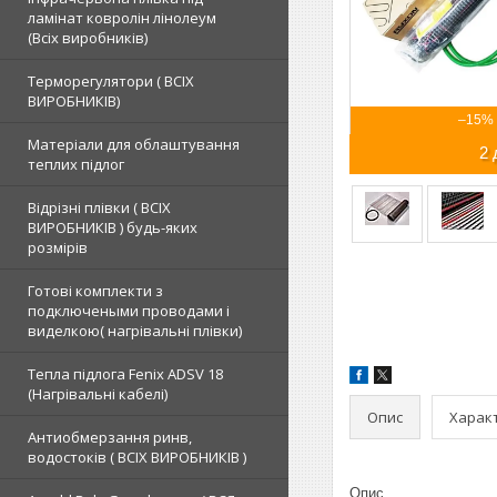
ламінат ковролін лінолеум
(Всіх виробників)
Терморегулятори ( ВСІХ
ВИРОБНИКІВ)
–15%
Матеріали для облаштування
2 
теплих підлог
Відрізні плівки ( ВСІХ
ВИРОБНИКІВ ) будь-яких
розмірів
Готові комплекти з
подключеными проводами і
виделкою( нагрівальні плівки)
Тепла підлога Fenix ADSV 18
(Нагрівальні кабелі)
Опис
Харак
Антиобмерзання ринв,
водостоків ( ВСІХ ВИРОБНИКІВ )
Опис