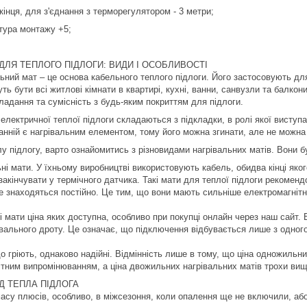
кінця, для з'єднання з терморегулятором - 3 метри;
тура монтажу +5;
ДЛЯ ТЕПЛОГО ПІДЛОГИ: ВИДИ І ОСОБЛИВОСТІ
ьний мат – це основа кабельного теплого підлоги. Його застосовують для
ь бути всі житлові кімнати в квартирі, кухні, ванни, санвузли та балкони
ладання та сумісність з будь-яким покриттям для підлоги.
електричної теплої підлоги складаються з підкладки, в ролі якої виступає
анній є нагрівальним елементом, тому його можна згинати, але не можна 
лу підлогу, варто ознайомитись з різновидами нагрівальних матів. Вони 
ні мати. У їхньому виробництві використовують кабель, обидва кінці як
 закінчувати у термічного датчика. Такі мати для теплої підлоги рекомен
не знаходяться постійно. Це тим, що вони мають сильніше електромагні
 мати ціна яких доступна, особливо при покупці онлайн через наш сайт. В
вального дроту. Це означає, що підключення відбувається лише з одного 
о гріють, однаково надійні. Відмінність лише в тому, що ціна одножильн
тним випромінюванням, а ціна двожильних нагрівальних матів трохи вища,
Д ТЕПЛА ПІДЛОГА
 масу плюсів, особливо, в міжсезоння, коли опалення ще не включили, або