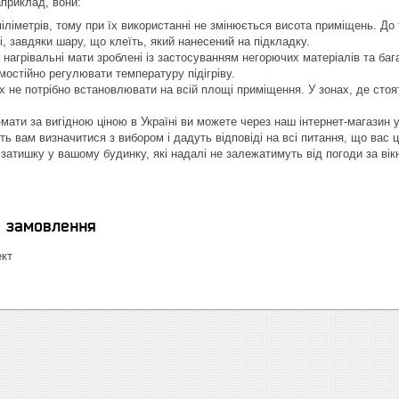
априклад, вони:
іліметрів, тому при їх використанні не змінюється висота приміщень. До
, завдяки шару, що клеїть, який нанесений на підкладку.
і нагрівальні мати зроблені із застосуванням негорючих матеріалів та баг
остійно регулювати температуру підігріву.
їх не потрібно встановлювати на всій площі приміщення. У зонах, де ст
-мати за вигідною ціною в Україні ви можете через наш інтернет-магазин 
 вам визначитися з вибором і дадуть відповіді на всі питання, що вас ці
 затишку у вашому будинку, які надалі не залежатимуть від погоди за ві
я замовлення
ект