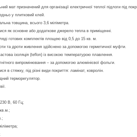
ий мат призначений для організації електричної теплої підлоги під покр
едньо у плитковий клей.
альна товщина, всього 3,6 міліметра.
ися як основне або додаткове джерело тепла в приміщенні.
ляді готових комплектів площею від 0,5 до 15 кв. м.
роти та дроти живлення здійснено за допомогою герметичної муфти.
стова ізоляція (teflon) із високою температурою плавлення.
гнітного випромінювання – за допомогою алюмінієвої фольги.
я в стяжку, під різні види покриття: ламінат, ковролін.
дний терморегулятор.
ії.
230 В, 60 Гц;
кв.м.;
.;
міліметра;
;