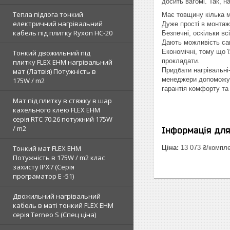
досить вагомі. Так, н
Тепла підлога тонкий
Має товщину кілька м
електричний нагрівальний
Дуже прості в монтажі
кабель під плитку Ryxon HC-20
Безпечні, оскільки вс
Дають можливість сам
Економічні, тому що 
Тонкий двожильний під
прокладати.
плитку FLEX EHM нагрівальний
Придбати нагрівальні
мат (Латвія) Потужність в
менеджери допоможуть
175W / m2
гарантія комфорту та
Мат під плитку в стяжку в шар
кахельного клею FLEX EHM
серія RTC 70.26 потужний 175W
/ m2
Інформація дл
Тонкий мат FLEX EHM
Ціна:
13 073 ₴/компл
Потужність в 175W / m2 клас
захисту IPX7 (Серія
програматор Е -51)
Двожильний нагрівальний
кабель в маті тонкий FLEX EHM
серія Terneo S (Спец ціна)