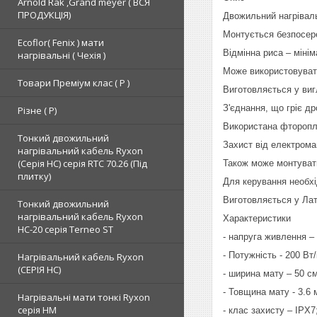
Arnold Rak ,Grand meyer ( ВСЯ
ПРОДУКЦІЯ)
Двожильний нагрівальн
Монтується безпосер
Ecoflor( Fenix ) мати
Відмінна риса – мінім
нагрівальні ( Чехія )
Може використовуват
Товари Преміум клас ( Р )
Виготовляється у виг
З'єднання, що гріє д
Різне ( Р)
Використана фторопла
Тонкий двожильний
Захист від електрома
нагрівальний кабель Ryxon
(Серія НС) серія RTC 70.26 (Під
Також може монтуватис
плитку)
Для керування необхі
Виготовляється у Латв
Тонкий двожильний
нагрівальний кабель Ryxon
Характеристики
HC-20 серія Terneo ST
- напруга живлення – 
- Потужність - 200 Вт/
Нагрівальний кабель Ryxon
(СЕРІЯ НС)
- ширина мату – 50 см
- Товщина мату - 3.6 
Нагрівальні мати тонкі Ryxon
серія НМ
- клас захисту – IPX7