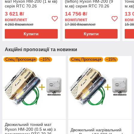
мат Ryxon HM-200 (1 м кв)
(teflon) Ryxon HM-200 (9
тонк
серія RTC 70.26
м.кв) серия RTC 70.26
м.кв
3 621
14 756
13 
₴/
₴/
комплект
комплект
ком
4 260 ₴/комплект
17 360 ₴/комплект
15 38
Купити
Купити
Акційні пропозиції та новинки
Спец Пропозиція
–15%
Спец Пропозиція
–15%
Двожильний тонкий мат
Ryxon HM-200 (0.5 м.кв) з
Двожильний нагрівальний