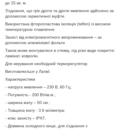
до 15 кв. м.
З'єднання, що гріє дроти та дроти живлення здійснено за
допомогою герметичної муфти.
Використана фторопластова ізоляція (teflon) із високою
температурою плавлення.
Захист від електромагнітного випромінювання – за
допомогою алюмінієвої фольги.
Також може монтуватися в стяжку, під різні види покриття:
ламінат, ковролін.
Для керування необхідний терморегулятор.
Виготовляється у Латвії.
Характеристики
- напруга живлення – 230 В, 60 Гц;
- Потужність - 200 Вт/кв.м.;
- ширина мату – 50 см.;
- Товщина мату - 3.6 міліметра;
- клас захисту – IPX7;
- Довжина холодного кінця, для з'єднання з