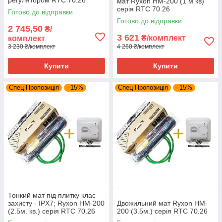
регулятором RTC 70.26
мат Ryxon HM-200 (1 м кв)
серія RTC 70.26
Готово до відправки
Готово до відправки
2 745,50
₴/
3 621
₴/комплект
комплект
3 230 ₴/комплект
4 260 ₴/комплект
Купити
Купити
Спец Пропозиція
–15%
Спец Пропозиція
–15%
Тонкий мат під плитку клас
захисту - IPX7; Ryxon HM-200
Двожильний мат Ryxon HM-
(2.5м. кв.) серія RTC 70.26
200 (3.5м.) серія RTC 70.26