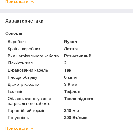
Приховати
Характеристики
Основні
Виробник
Ryxon
Країна виробник
Латвія
Вид нагрівального кабелю
Резистивний
Кількість жил
2
Екранований кабель
Так
Площа обігріву
6 кв.м
Діаметр кабелю
3.6 мм
Ізоляція
Тефлон
Область застосування
Тепла підлога
нагрівального кабелю
Гарантійний термін
240 міс
Потужність
200 Вт/м.кв.
Приховати