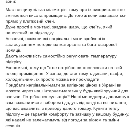
вони:
Має товщину кілька міліметрів, тому при їх використанні не
змінюється висота приміщень. До того ж вони закладаються
прямо у плитковий клей.
Дуже прості в монтажі, завдяки шару, що клеїть, який
нанесений на підкладку.
Безпечні, оскільки всі нагрівальні мати зроблені із
застосуванням негорючих матеріалів та багатошарової
ізоляції.
Дають можливість самостійно регулювати температуру
підігріву.
Економічні, тому що їх не потрібно встановлювати на всій
площі приміщення. У зонах, де стоятимуть дивани, шафи,
холодильники, їх просто можна не прокладати.
Придбати нагрівальні-мати за вигідною ціною в Україні ви
можете через наш інтернет-магазин у будь-який зручний для
вас час. Потрібна консультація? Наші менеджери допоможуть
вам визначитися з вибором і дадуть відповіді на всі питання,
що вас цікавлять, з приводу даного товару. Купити теплу
підлогу – це гарантія комфорту та затишку у вашому будинку,
які надалі не залежатимуть від погоди за вікном та зміни
сезонів.