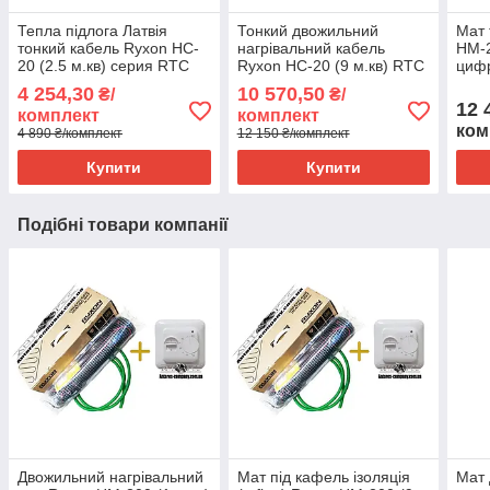
Тепла підлога Латвія
Тонкий двожильний
Мат 
тонкий кабель Ryxon HC-
нагрівальний кабель
HM-2
20 (2.5 м.кв) серия RTC
Ryxon HC-20 (9 м.кв) RTC
циф
70.26
70.26
4 254,30
10 570,50
₴/
₴/
12 
комплект
комплект
ком
4 890 ₴/комплект
12 150 ₴/комплект
Купити
Купити
Подібні товари компанії
Двожильний нагрівальний
Мат під кафель ізоляція
Мат 