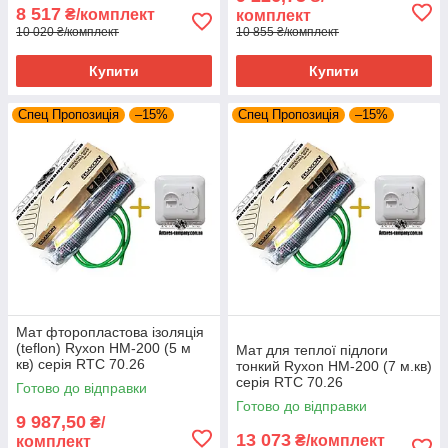
8 517
₴/комплект
комплект
10 020 ₴/комплект
10 855 ₴/комплект
Купити
Купити
Спец Пропозиція
–15%
Спец Пропозиція
–15%
Мат фторопластова ізоляція
(teflon) Ryxon HM-200 (5 м
Мат для теплої підлоги
кв) серія RTC 70.26
тонкий Ryxon HM-200 (7 м.кв)
серія RTC 70.26
Готово до відправки
Готово до відправки
9 987,50
₴/
13 073
₴/комплект
комплект