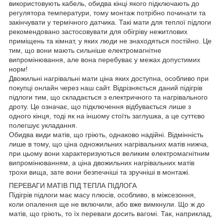
використовують кабель, обидва кінці якого підключають до
регулятора температури, тому монтаж потрібно починати та
закінчувати у термічного датчика. Такі мати для теплої підлоги
рекомендовано застосовувати для обігріву нежитлових
приміщень та кімнат, у яких люди не знаходяться постійно. Це
тим, що вони мають сильніше електромагнітне
випромінювання, але вона перебуває у межах допустимих
норм!
Двожильні нагрівальні мати ціна яких доступна, особливо при
покупці онлайн через наш сайт. Відрізняється даний підігрів
підлоги тим, що складається з електричного та нагрівального
дроту. Це означає, що підключення відбувається лише з
одного кінця, тоді як на іншому стоїть заглушка, а це суттєво
полегшує укладання.
Обидва види матів, що гріють, однаково надійні. Відмінність
лише в тому, що ціна одножильних нагрівальних матів нижча,
при цьому вони характеризуються великим електромагнітним
випромінюванням, а ціна двожильних нагрівальних матів
трохи вища, зате вони безпечніші та зручніші в монтажі.
ПЕРЕВАГИ МАТІВ ПІД ТЕПЛА ПІДЛОГА
Підігрів підлоги має масу плюсів, особливо, в міжсезоння,
коли опалення ще не включили, або вже вимкнули. Що ж до
матів, що гріють, то їх переваги досить вагомі. Так, наприклад,