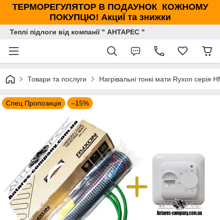
ТЕРМОРЕГУЛЯТОР В ПОДАУНОК КОЖНОМУ
ПОКУПЦЮ! АкциЇ та знижки
Теплі підлоги від компанії " АНТАРЕС "
Товари та послуги
Нагрівальні тонкі мати Ryxon серія 
Спец Пропозиція
–15%