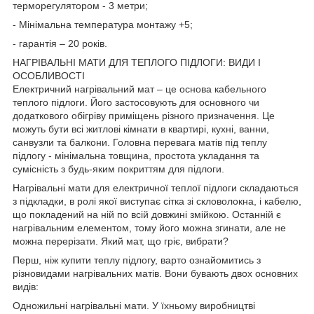
терморегулятором - 3 метри;
- Мінімальна температура монтажу +5;
- гарантія – 20 років.
НАГРІВАЛЬНІ МАТИ ДЛЯ ТЕПЛОГО ПІДЛОГИ: ВИДИ І
ОСОБЛИВОСТІ
Електричний нагрівальний мат – це основа кабельного
теплого підлоги. Його застосовують для основного чи
додаткового обігріву приміщень різного призначення. Це
можуть бути всі житлові кімнати в квартирі, кухні, ванни,
санвузли та балкони. Головна перевага матів під теплу
підлогу - мінімальна товщина, простота укладання та
сумісність з будь-яким покриттям для підлоги.
Нагрівальні мати для електричної теплої підлоги складаються
з підкладки, в ролі якої виступає сітка зі скловолокна, і кабелю,
що покладений на ній по всій довжині змійкою. Останній є
нагрівальним елементом, тому його можна згинати, але не
можна перерізати. Який мат, що гріє, вибрати?
Перш, ніж купити теплу підлогу, варто ознайомитись з
різновидами нагрівальних матів. Вони бувають двох основних
видів:
Одножильні нагрівальні мати. У їхньому виробництві