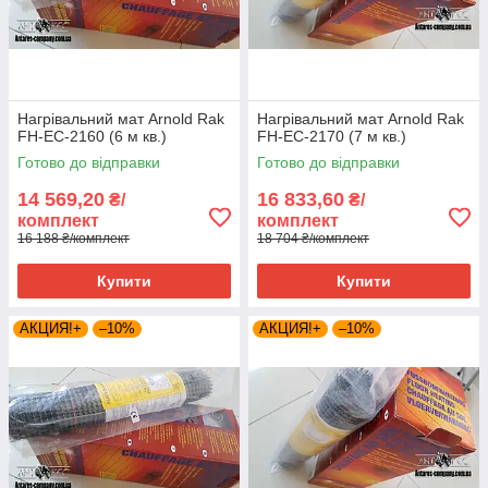
Нагрівальний мат Arnold Rak
Нагрівальний мат Arnold Rak
FH-EC-2160 (6 м кв.)
FH-EC-2170 (7 м кв.)
Готово до відправки
Готово до відправки
14 569,20
16 833,60
₴/
₴/
комплект
комплект
16 188 ₴/комплект
18 704 ₴/комплект
Купити
Купити
АКЦИЯ!+
–10%
АКЦИЯ!+
–10%