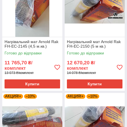
Нагрівальний мат Arnold Rak
Нагрівальний мат Arnold Rak
FH-EC-2145 (4,5 м.кв.)
FH-EC-2150 (5 м кв.)
Готово до відправки
Готово до відправки
11 765,70
12 670,20
₴/
₴/
комплект
комплект
13 073 ₴/комплект
14 078 ₴/комплект
Купити
Купити
АКЦИЯ!+
–10%
АКЦИЯ!+
–10%