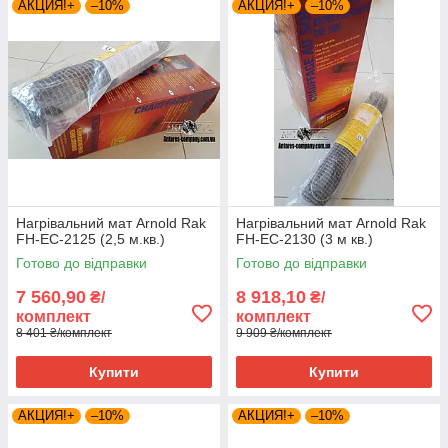
АКЦИЯ!+
–10%
АКЦИЯ!+
–10%
Нагрівальний мат Arnold Rak
Нагрівальний мат Arnold Rak
FH-EC-2125 (2,5 м.кв.)
FH-EC-2130 (3 м кв.)
Готово до відправки
Готово до відправки
7 560,90
8 918,10
₴/
₴/
комплект
комплект
8 401 ₴/комплект
9 909 ₴/комплект
Купити
Купити
АКЦИЯ!+
–10%
АКЦИЯ!+
–10%