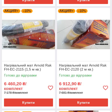
Купити
Купити
АКЦИЯ!+
–10%
АКЦИЯ!+
–10%
Нагрівальний мат Arnold Rak
Нагрівальний мат Arnold Rak
FH-EC-2115 (1,5 м кв.)
FH-EC-2120 (2 м кв.)
Готово до відправки
Готово до відправки
6 460,20
6 912,90
₴/
₴/
комплект
комплект
7 178 ₴/комплект
7 681 ₴/комплект
Купити
Купити