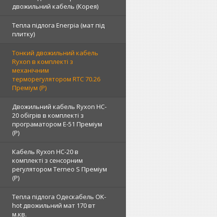
двожильний кабель (Корея)
Тепла підлога Enerpia (мат під
плитку)
Тонкий двожильний кабель
Ryxon в комплекті з
механічним
терморегулятором RTC 70.26
Преміум (Р)
Двожильний кабель Ryxon HC-
20 обігрів в комплекті з
програматором E-51 Преміум
(Р)
Кабель Ryxon HC-20 в
комплекті з сенсорним
регулятором Terneo S Преміум
(Р)
Тепла підлога Одескабель OK-
hot двожильний мат 170 вт
м.кв.