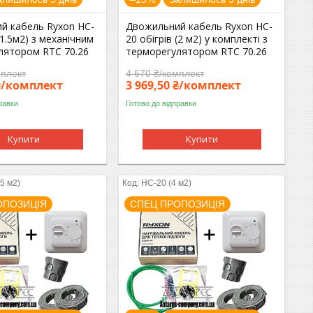
й кабель Ryxon HC-
Двожильний кабель Ryxon HC-
(1.5м2) з механічним
20 обігрів (2 м2) у комплекті з
лятором RTC 70.26
терморегулятором RTC 70.26
мплект
4 670 ₴/комплект
 ₴/комплект
3 969,50 ₴/комплект
равки
Готово до відправки
Купити
Купити
.5 м2)
HC-20 (4 м2)
ОПОЗИЦІЯ
СПЕЦ ПРОПОЗИЦІЯ