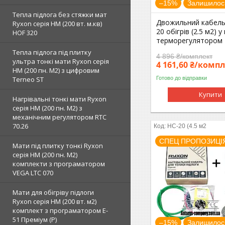
–15%
Залишилось
Тепла підлога без стяжки мат
Двожильний кабель
Ryxon серія НМ (200 вт. м.кв)
20 обігрів (2.5 м2) у
HOF 320
терморегулятором 
Тепла підлога під плитку
4 896 ₴/комплект
ультра тонкі мати Ryxon серія
4 161,60 ₴/комп
НМ (200 пн. М2) з цифровим
Готово до відправки
Terneo ST
Купити
Нагрівальні тонкі мати Ryxon
серія НМ (200 пн. М2) з
механічним регулятором RTC
70.26
HC-20 (4.5 м2
СПЕЦ ПРОПОЗИЦІ
Мати під плитку тонкі Ryxon
серія НМ (200 пн. М2)
комплекти з програматором
VEGA LTC 070
Мати для обігріву підлоги
Ryxon серія НМ (200 вт. м2)
комплект з програматором E-
51 Преміум (Р)
–15%
Залишилось