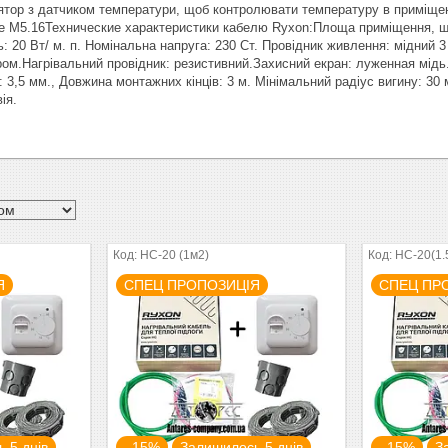
тор з датчиком температури, щоб контролювати температуру в приміщенні
e M5.16Технические характеристики кабелю Ryxon:Площа приміщення, що 
ь: 20 Вт/ м. п. Номінальна напруга: 230 Ст. Провідник живлення: мідний 
ом.Нагрівальний провідник: резистивний.Захисний екран: луженная мідь.
: 3,5 мм., Довжина монтажних кінців: 3 м. Мінімальний радіус вигину: 3
ія.
HC-20 (1м2)
HC-20(1.
Я
СПЕЦ ПРОПОЗИЦІЯ
СПЕЦ ПР
 5 днів
–15%
Залишилось 5 днів
–15%
З