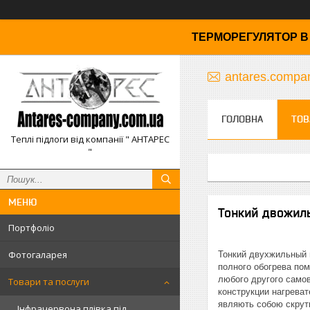
ТЕРМОРЕГУЛЯТОР В 
antares.comp
ГОЛОВНА
ТОВ
Теплі підлоги від компанії " АНТАРЕС
"
Тонкий двожиль
Портфоліо
Фотогаларея
Тонкий двухжильный 
полного обогрева по
любого другого само
Товари та послуги
конструкции нагреват
являють собою скрутк
Інфрачервона плівка під