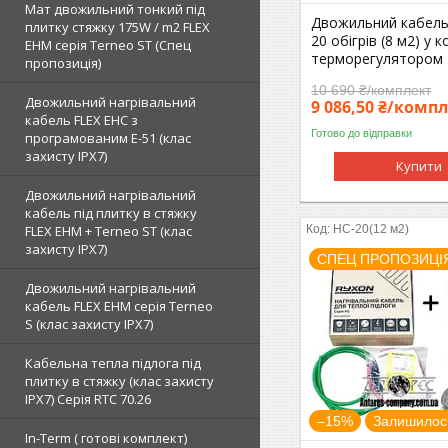
Мат двожильний тонкий під
Двожильний кабель
плитку стяжку 175W / m2 FLEX
20 обігрів (8 м2) у 
EHM серія Terneo SТ (Спец
терморегулятором 
пропозиція)
10 690 ₴/комплект
Двожильний нагрівальний
9 086,50 ₴/комп
кабель FLEX EHС з
Готово до відправки
програмованим E-51 (клас
захисту IPX7)
Купити
Двожильний нагрівальний
кабель під плитку в стяжку
FLEX EHM + Terneo ST (клас
HC-20(12 м2)
захисту IPX7)
СПЕЦ ПРОПОЗИЦІ
Двожильний нагрівальний
кабель FLEX EHM серія Terneo
S (клас захисту IPX7)
Кабельна тепла підлога під
плитку в стяжку (клас захисту
IPX7) Серія RTC 70.26
–15%
Залишилось
In-Term ( готові комплект)