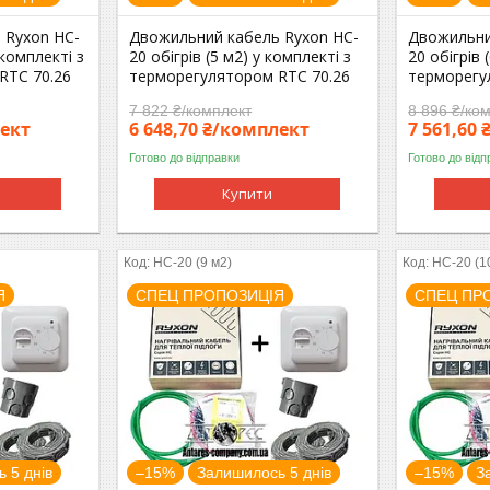
 Ryxon HC-
Двожильний кабель Ryxon HC-
Двожильни
 комплекті з
20 обігрів (5 м2) у комплекті з
20 обігрів 
RTC 70.26
терморегулятором RTC 70.26
терморегу
7 822 ₴/комплект
8 896 ₴/ко
лект
6 648,70 ₴/комплект
7 561,60
Готово до відправки
Готово до відп
Купити
HC-20 (9 м2)
HC-20 (1
Я
СПЕЦ ПРОПОЗИЦІЯ
СПЕЦ ПР
 5 днів
–15%
Залишилось 5 днів
–15%
З