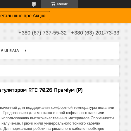
Кошик
етальніше про Акцію
+380 (67) 737-55-32
+380 (63) 201-73-33
ТА ОПЛАТА
гулятором RTC 70.26 Преміум (Р)
значенный для поддержания комфортной температуры пола или
. Предназначен для монтажа в слой кафельного клея или
я использованию высококачественных материалов.Особенности
излучение. Гріючі жили універсального тонкого кабелю
жі. Для нормальної роботи нагрівального кабелю необхідно