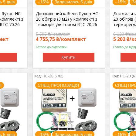
 5 днів
–15%
Залишилось 5 днів
–15%
З
 Ryxon HC-
Двожильний кабель Ryxon HC-
Двожильни
 комплекті з
20 обігрів (3 м2) у комплекті з
20 обігрів 
RTC 70.26
терморегулятором RTC 70.26
терморегу
5 595 ₴/комплект
6 120 ₴/ко
лект
4 755,75 ₴/комплект
5 202 ₴/
Готово до відправки
Готово до відп
Купити
HC-20(5 м2)
HC-20 (6
Я
СПЕЦ ПРОПОЗИЦІЯ
СПЕЦ ПР
 5 днів
–15%
Залишилось 5 днів
–15%
З