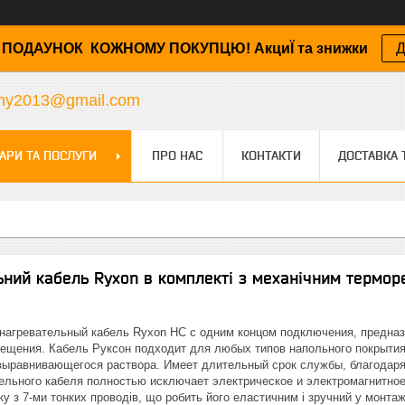
ПОДАУНОК КОЖНОМУ ПОКУПЦЮ! АкциЇ та знижки
Д
any2013@gmail.com
АРИ ТА ПОСЛУГИ
ПРО НАС
КОНТАКТИ
ДОСТАВКА 
ний кабель Ryxon в комплекті з механічним терморе
нагревательный кабель Ryxon HC с одним концом подключения, предна
мещения. Кабель Руксон подходит для любых типов напольного покрытия
выравнивающегося раствора. Имеет длительный срок службы, благодар
ельного кабеля полностью исключает электрическое и электромагнитное 
у з 7-ми тонких проводів, що робить його еластичним і зручний у монта