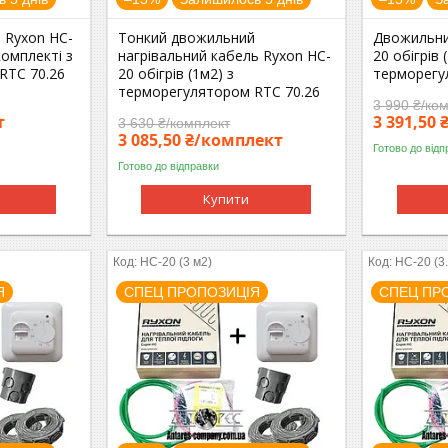
 Ryxon HC-
Тонкий двожильний
Двожильни
 комплекті з
нагрівальний кабель Ryxon HC-
20 обігрів 
RTC 70.26
20 обігрів (1м2) з
терморегу
терморегулятором RTC 70.26
3 990 ₴/ко
т
3 391,50
3 630 ₴/комплект
3 085,50 ₴/комплект
Готово до відп
Готово до відправки
Купити
HC-20 (3 м2)
HC-20 (3
Я
СПЕЦ ПРОПОЗИЦІЯ
СПЕЦ ПР