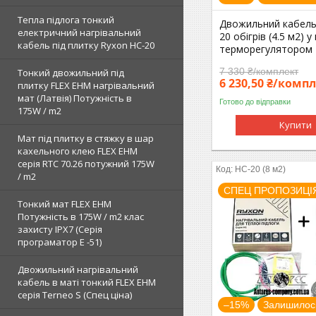
Тепла підлога тонкий
Двожильний кабель
електричний нагрівальний
20 обігрів (4.5 м2) у
кабель під плитку Ryxon HC-20
терморегулятором 
7 330 ₴/комплект
Тонкий двожильний під
6 230,50 ₴/комп
плитку FLEX EHM нагрівальний
мат (Латвія) Потужність в
Готово до відправки
175W / m2
Купити
Мат під плитку в стяжку в шар
кахельного клею FLEX EHM
серія RTC 70.26 потужний 175W
HC-20 (8 м2)
/ m2
СПЕЦ ПРОПОЗИЦІ
Тонкий мат FLEX EHM
Потужність в 175W / m2 клас
захисту IPX7 (Серія
програматор Е -51)
Двожильний нагрівальний
кабель в маті тонкий FLEX EHM
серія Terneo S (Спец ціна)
–15%
Залишилось