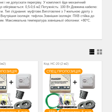
 і не допускати перегріву. У комплекті йде механічний
обігрівається: 0,5-0,6 м2.Потужність: 100 Вт.Довжина кабелю:
3 м. Тип з'єднання: муфтове.Виготовлені з 7-жильною дроту з
Внутрішня ізоляція: тефлон.Зовнішня ізоляція: ПХВ стійка до
0 мм. Максимальна температура зовнішньої оболонки: +80°С.
5м2)
HC-20 (2 м2)
ОПОЗИЦІЯ
СПЕЦ ПРОПОЗИЦІЯ
алишилось 5 днів
–15%
Залишилось 5 днів