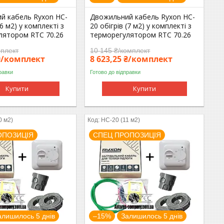
й кабель Ryxon HC-
Двожильний кабель Ryxon HC-
(6 м2) у комплекті з
20 обігрів (7 м2) у комплекті з
лятором RTC 70.26
терморегулятором RTC 70.26
мплект
10 145 ₴/комплект
 ₴/комплект
8 623,25 ₴/комплект
равки
Готово до відправки
Купити
Купити
0 м2)
HC-20 (11 м2)
ОПОЗИЦІЯ
СПЕЦ ПРОПОЗИЦІЯ
алишилось 5 днів
–15%
Залишилось 5 днів