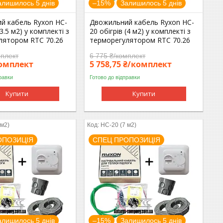
алишилось 5 днів
–15%
Залишилось 5 днів
й кабель Ryxon HC-
Двожильний кабель Ryxon HC-
(3.5 м2) у комплекті з
20 обігрів (4 м2) у комплекті з
лятором RTC 70.26
терморегулятором RTC 70.26
мплект
6 775 ₴/комплект
комплект
5 758,75 ₴/комплект
равки
Готово до відправки
Купити
Купити
 м2)
HC-20 (7 м2)
ОПОЗИЦІЯ
СПЕЦ ПРОПОЗИЦІЯ
алишилось 5 днів
–15%
Залишилось 5 днів