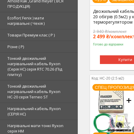
Arnold Rak ,Grand meyer ( ВСЯ
ПРОДУКЦІЯ)
Двожильний кабель
20 обігрів (0.5м2) у
Ecoflor( Fenix ) мати
терморегулятором 
нагрівальні ( Чехія )
2 940 ₴/комплект
Товари Преміум клас ( Р )
2 499 ₴/комплек
Готово до відправки
Різне ( Р)
Тонкий двожильний
Купити
нагрівальний кабель Ryxon
(Серія НС) серія RTC 70.26 (Під
плитку)
HC-20 (2.5 м2)
Тонкий двожильний
СПЕЦ ПРОПОЗИЦІ
нагрівальний кабель Ryxon
HC-20 серія Terneo ST
Нагрівальний кабель Ryxon
(СЕРІЯ НС)
Нагрівальні мати тонкі Ryxon
серія НМ