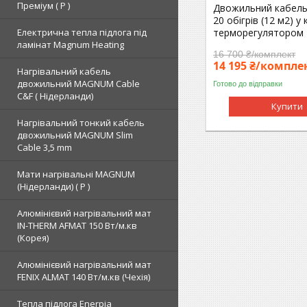
Преміум ( Р )
Двожильний кабель
20 обігрів (12 м2) у
Електрична тепла підлога під
терморегулятором 
ламінат Magnum Heating
16 700 ₴/комплект
14 195 ₴/компле
Нагрівальний кабель
двожильний MAGNUM Cable
Готово до відправки
C&F ( Нідерланди)
Купити
Нагрівальний тонкий кабель
двожильний MAGNUM Slim
Cable 3,5 mm
Мати нагрівальні MAGNUM
(Нідерланди) ( Р )
Алюмінієвий нагрівальний мат
IN-THERM AFMAT 150 Вт/м.кв
(Корея)
Алюмінієвий нагрівальний мат
FENIX ALMAT 140 Вт/м.кв (Чехія)
Тепла підлога Enerpia