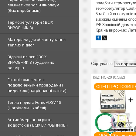
придбати терморегуля
ламінат ковролін лінолеум
терморегулятор Castl
(Всіх виробників)
5 м Лінійна потужніст
високим омічним опор
Терморегулятори ( ВСІХ
УФ.Зовнішній діаметр
ВИРОБНИКІВ)
Країна виробник: Латв
Матеріали для облаштування
теплих підлог
Відрізні плівки ( ВСІХ
ВИРОБНИКІВ ) будь-яких
розмірів
HC-20 (0.5м2)
Готові комплекти з
подключеными проводами і
СПЕЦ ПРОПОЗИЦІ
виделкою( нагрівальні плівки)
Тепла підлога Fenix ADSV 18
(Нагрівальні кабелі)
Антиобмерзання ринв,
водостоків ( ВСІХ ВИРОБНИКІВ )
–15%
Залишилось