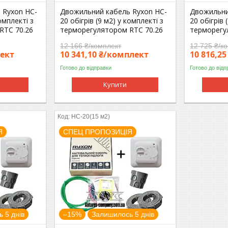
 Ryxon HC-
Двожильний кабель Ryxon HC-
Двожильни
комплекті з
20 обігрів (9 м2) у комплекті з
20 обігрів 
RTC 70.26
терморегулятором RTC 70.26
терморегу
12 166 ₴/комплект
12 725 ₴/к
лект
10 341,10 ₴/комплект
10 816,2
Готово до відправки
Готово до відп
Купити
HC-20(15 м2)
Я
СПЕЦ ПРОПОЗИЦІЯ
 5 днів
–15%
Залишилось 5 днів