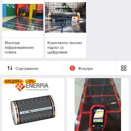
Монтаж
Комплекти теплих
інфрачервоних
підлог (з
плівок
цифровим
регулятором)
Enerpia EP 305
Сортування
0
Фільтри
АКЦИЯ!+
–3%