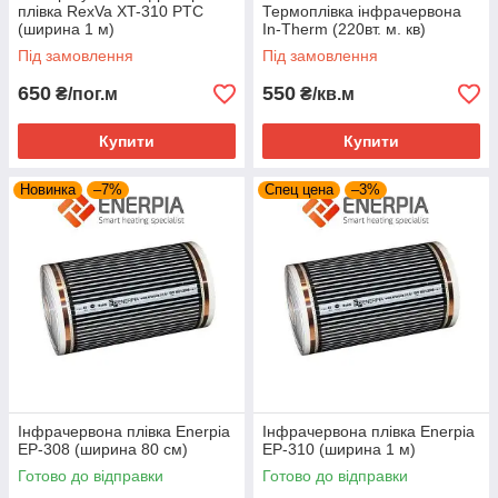
плівка RexVa XT-310 PTC
Термоплівка інфрачервона
(ширина 1 м)
In-Therm (220вт. м. кв)
Під замовлення
Під замовлення
650
550
₴/пог.м
₴/кв.м
Купити
Купити
Новинка
–7%
Спец цена
–3%
Інфрачервона плівка Enerpia
Інфрачервона плівка Enerpia
EP-308 (ширина 80 см)
EP-310 (ширина 1 м)
Готово до відправки
Готово до відправки