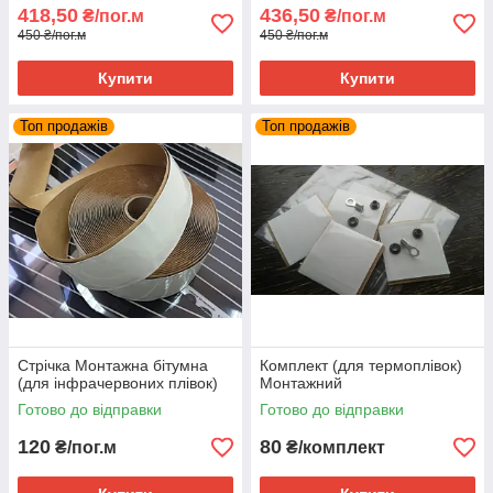
418,50
436,50
₴/пог.м
₴/пог.м
450 ₴/пог.м
450 ₴/пог.м
Купити
Купити
Топ продажів
Топ продажів
Стрічка Монтажна бітумна
Комплект (для термоплівок)
(для інфрачервоних плівок)
Монтажний
Готово до відправки
Готово до відправки
120
80
₴/пог.м
₴/комплект