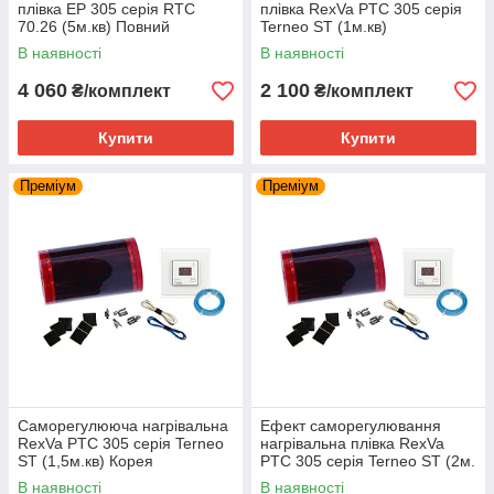
плівка EP 305 серія RTC
плівка RexVa PTC 305 серія
70.26 (5м.кв) Повний
Terneo ST (1м.кв)
комплект
В наявності
В наявності
4 060
2 100
₴/комплект
₴/комплект
Купити
Купити
Преміум
Преміум
Саморегулююча нагрівальна
Ефект саморегулювання
RexVa PTC 305 серія Terneo
нагрівальна плівка RexVa
ST (1,5м.кв) Корея
PTC 305 серія Terneo ST (2м.
кв)
В наявності
В наявності