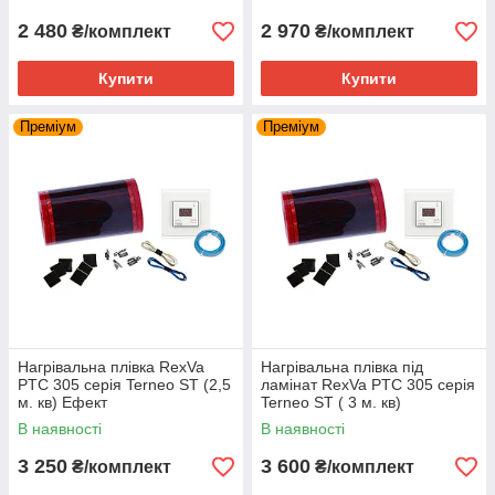
2 480
2 970
₴/комплект
₴/комплект
Купити
Купити
Преміум
Преміум
Нагрівальна плівка RexVa
Нагрівальна плівка під
PTC 305 серія Terneo ST (2,5
ламінат RexVa PTC 305 серія
м. кв) Ефект
Terneo ST ( 3 м. кв)
саморегулювання
саморегулююча
В наявності
В наявності
3 250
3 600
₴/комплект
₴/комплект