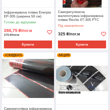
Саморегулююча
Інфрачервона плівка Enerpia
малопотужна інфрачервона
EP-305 (ширина 50 см)
плівка RexVa XT-305 PTC
Готово до відправки
(ширина 50 см) 1м.пог
Під замовлення
266,75
₴/пог.м
325
₴/пог.м
275 ₴/пог.м
Купити
Купити
+СКИДКА%
АКЦИЯ
Саморегулівна інфрачервона