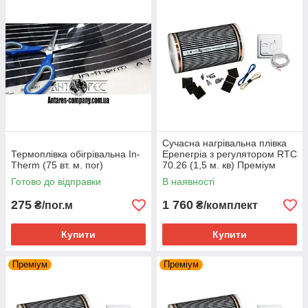
Сучасна нагрівальна плівка
Термоплівка обігрівальна In-
Epenerpia з регулятором RTC
Therm (75 вт. м. пог)
70.26 (1,5 м. кв) Преміум
Готово до відправки
В наявності
275
1 760
₴/пог.м
₴/комплект
Купити
Купити
Преміум
Преміум