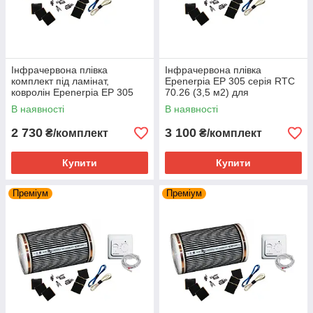
Інфрачервона плівка
Інфрачервона плівка
комплект під ламінат,
Epenerpia EP 305 серія RTC
ковролін Epenerpia EP 305
70.26 (3,5 м2) для
серія RTC 70.26 (3м. кв)
підігрівання підлоги
В наявності
В наявності
2 730
3 100
₴/комплект
₴/комплект
Купити
Купити
Преміум
Преміум