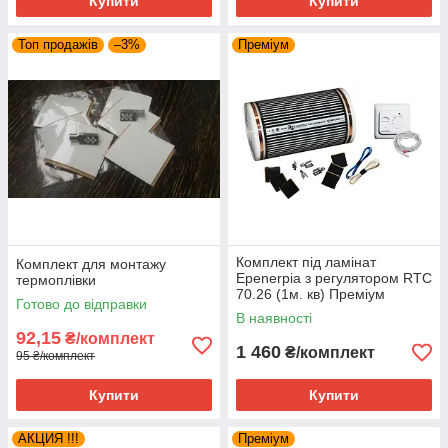
Купити
Купити
Топ продажів
–3%
Преміум
Комплект під ламінат
Комплект для монтажу
Epenerpia з регулятором RTC
термоплівки
70.26 (1м. кв) Преміум
Готово до відправки
В наявності
92,15
₴/комплект
1 460
₴/комплект
95 ₴/комплект
Купити
Купити
АКЦИЯ !!!
Преміум