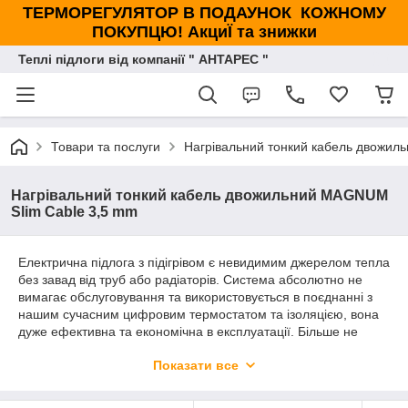
ТЕРМОРЕГУЛЯТОР В ПОДАУНОК КОЖНОМУ
ПОКУПЦЮ! АкциЇ та знижки
Теплі підлоги від компанії " АНТАРЕС "
Товари та послуги
Нагрівальний тонкий кабель двожил
Нагрівальний тонкий кабель двожильний MAGNUM
Slim Cable 3,5 mm
Електрична підлога з підігрівом є невидимим джерелом тепла
без завад від труб або радіаторів. Система абсолютно не
вимагає обслуговування та використовується в поєднанні з
нашим сучасним цифровим термостатом та ізоляцією, вона
дуже ефективна та економічна в експлуатації. Більше не
потрібно ходити холодними підлогами! Великою перевагою
Показати все
електричної теплої підлоги над водяною теплою підлогою є
те, що для установки потрібна менша глибина підлоги, тому
встановлення електричної теплої підлоги, як правило,