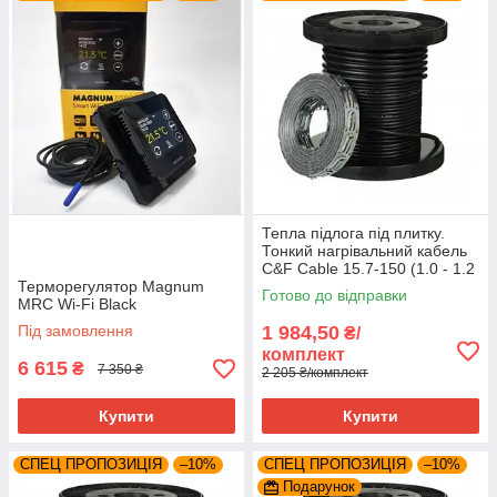
на нашому веб-сайті або за телефоном 067 737 55 32
Тепла підлога під плитку.
Тонкий нагрівальний кабель
C&F Cable 15.7-150 (1.0 - 1.2
Терморегулятор Magnum
м²)
Готово до відправки
MRC Wi-Fi Black
Під замовлення
1 984,50
₴/
комплект
6 615
₴
7 350 ₴
2 205 ₴/комплект
Купити
Купити
СПЕЦ ПРОПОЗИЦІЯ
–10%
СПЕЦ ПРОПОЗИЦІЯ
–10%
Подарунок