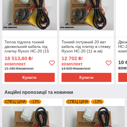
Тепла підлога тонкий
Тонкий потужний 20 ват
Двож
двожильний кабель під
кабель під плитку в стяжку
HC-2
плитку Ryxon HC-20 (15
Ryxon HC-20 (11 м.кв)
комп
м.кв) серия RTC 70.26
серия RTC 70.26
тер
18 513,60
12 702
₴/
₴/
70.2
10 
комплект
комплект
ком
21 280 ₴/комплект
14 600 ₴/комплект
Купити
Купити
Акційні пропозиції та новинки
СПЕЦ ЦІНА
–13%
СПЕЦ ЦІНА
–13%