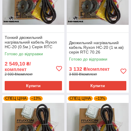
Тонкий двожильний
нагрівальний кабель Ryxon
Двожильний нагрівальний
HC-20 (0.5м.) Серія RTC
кабель Ryxon HC-20 (1 м.кв)
70.26
серія RTC 70.26
Готово до відправки
Готово до відправки
2 549,10
₴/
3 132
₴/комплект
комплект
2 930 ₴/комплект
3 600 ₴/комплект
Купити
Купити
СПЕЦ ЦІНА
–13%
СПЕЦ ЦІНА
–13%