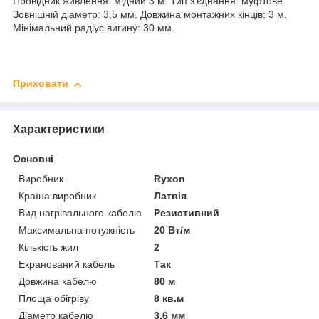
Провідник живлення: мідний 3 м. Тип з'єднання: муфтове.
Зовнішній діаметр: 3,5 мм. Довжина монтажних кінців: 3 м.
Мінімальний радіус вигину: 30 мм.
Приховати
Характеристики
Основні
Виробник
Ryxon
Країна виробник
Латвія
Вид нагрівального кабелю
Резистивний
Максимальна потужність
20 Вт/м
Кількість жил
2
Екранований кабель
Так
Довжина кабелю
80 м
Площа обігріву
8 кв.м
Діаметр кабелю
3.6 мм