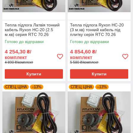
Тепла підлога Латвія тонкий
Тепла підлога Ryxon HC-20
кабель Ryxon HC-20 (2.5
(3 м.кв) тонкий кабель під
м.кв) серия RTC 70.26
плитку серія RTC 70.26
Готово до відправки
Готово до відправки
4 254,30
4 854,60
₴/
₴/
комплект
комплект
4 890 ₴/комплект
5 580 ₴/комплект
Купити
Купити
СПЕЦ ЦІНА
–13%
СПЕЦ ЦІНА
–13%