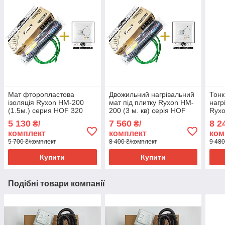
Мат фторопластова
Двожильний нагрівальний
Тонк
ізоляція Ryxon HM-200
мат під плитку Ryxon HM-
нагр
(1.5м.) серия HOF 320
200 (3 м. кв) серія HOF
Ryxo
320
Tern
5 130
7 560
8 2
₴/
₴/
комплект
комплект
ком
5 700 ₴/комплект
8 400 ₴/комплект
9 480
Купити
Купити
Подібні товари компанії