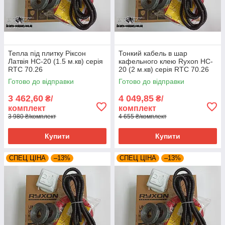
Тепла під плитку Ріксон
Тонкий кабель в шар
Латвія HC-20 (1.5 м.кв) серія
кафельного клею Ryxon HC-
RTC 70.26
20 (2 м.кв) серія RTC 70.26
Готово до відправки
Готово до відправки
3 462,60
4 049,85
₴/
₴/
комплект
комплект
3 980 ₴/комплект
4 655 ₴/комплект
Купити
Купити
СПЕЦ ЦІНА
–13%
СПЕЦ ЦІНА
–13%