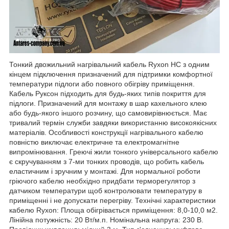
Тонкий двожильний нагрівальний кабель Ryxon HC з одним
кінцем підключення призначений для підтримки комфортної
температури підлоги або повного обігріву приміщення.
Кабель Руксон підходить для будь-яких типів покриття для
підлоги. Призначений для монтажу в шар кахельного клею
або будь-якого іншого розчину, що самовирівнюється. Має
тривалий термін служби завдяки використанню високоякісних
матеріалів. Особливості конструкції нагрівального кабелю
повністю виключає електричне та електромагнітне
випромінювання. Греючі жили тонкого універсального кабелю
є скручуванням з 7-ми тонких проводів, що робить кабель
еластичним і зручним у монтажі. Для нормальної роботи
гріючого кабелю необхідно придбати терморегулятор з
датчиком температури щоб контролювати температуру в
приміщенні і не допускати перегріву. Технічні характеристики
кабелю Ryxon: Площа обігрівається приміщення: 8,0-10,0 м2.
Лінійна потужність: 20 Вт/м.п. Номінальна напруга: 230 В.