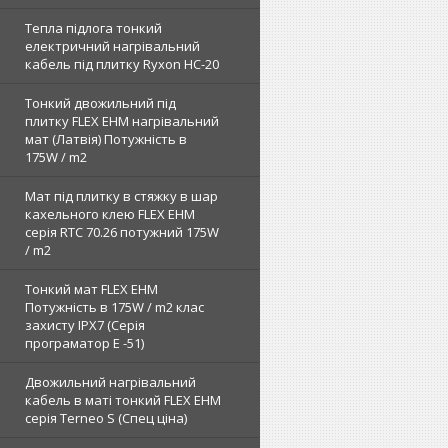
Тепла підлога тонкий
електричний нагрівальний
кабель під плитку Ryxon HC-20
Тонкий двожильний під
плитку FLEX EHM нагрівальний
мат (Латвія) Потужність в
175W / m2
Мат під плитку в стяжку в шар
кахельного клею FLEX EHM
серія RTC 70.26 потужний 175W
/ m2
Тонкий мат FLEX EHM
Потужність в 175W / m2 клас
захисту IPX7 (Серія
програматор Е -51)
Двожильний нагрівальний
кабель в маті тонкий FLEX EHM
серія Terneo S (Спец ціна)