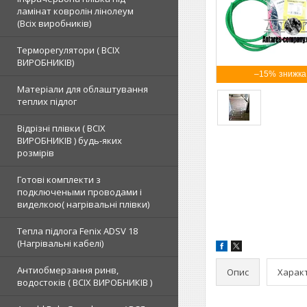
ламінат ковролін лінолеум
(Всіх виробників)
Терморегулятори ( ВСІХ
ВИРОБНИКІВ)
–15%
Матеріали для облаштування
теплих підлог
Відрізні плівки ( ВСІХ
ВИРОБНИКІВ ) будь-яких
розмірів
Готові комплекти з
подключеными проводами і
виделкою( нагрівальні плівки)
Тепла підлога Fenix ADSV 18
(Нагрівальні кабелі)
Антиобмерзання ринв,
Опис
Харак
водостоків ( ВСІХ ВИРОБНИКІВ )