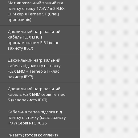
Мат двожильний тонкий під
плитку стяжку 175W / m2 FLEX
EHM серія Terneo SТ (Спец
пропозиція)
Двожильний нагрівальний
кабель FLEX EHС з
програмованим E-51 (клас
захисту IPX7)
Двожильний нагрівальний
кабель під плитку в стяжку
FLEX EHM + Terneo ST (клас
захисту IPX7)
Двожильний нагрівальний
кабель FLEX EHM серія Terneo
S (клас захисту IPX7)
Кабельна тепла підлога під
плитку в стяжку (клас захисту
IPX7) Серія RTC 70.26
In-Term ( готові комплект)