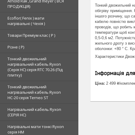
Arnold Rak ,Grand meyer ( ВСЯ
Тонкий двожильний на
ПРОДУКЦІЯ)
обігріву приміщення.
іншого розчину, що с
Ecoflor( Fenix ) мати
кабелю повністю викл
нагрівальні ( Чехія )
проводів, що робить 
температури щоб конт
Товари Преміум клас ( Р )
0,5-0,6 м2. Потужніст
жильного дроту з вис
Різне ( Р)
оболонки: +80 ° С. Кр
Характеристики Двож
Тонкий двожильний
нагрівальний кабель Ryxon
(Серія НС) серія RTC 70.26 (Під
Інформація дл
плитку)
Ціна:
2 499 ₴/компле
Тонкий двожильний
нагрівальний кабель Ryxon
HC-20 серія Terneo ST
Нагрівальний кабель Ryxon
(СЕРІЯ НС)
Нагрівальні мати тонкі Ryxon
серія НМ