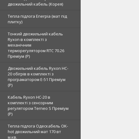
двожильний кабель (Корея)
Тепла підлога Enerpia (мат під
плитку)
Тонкий двожильний кабель
Ryxon в комплекті з
механічним
терморегулятором RTC 70.26
Преміум (Р)
Двожильний кабель Ryxon HC-
20 обігрів в комплекті з
програматором E-51 Преміум
(Р)
Кабель Ryxon HC-20 в
комплекті з сенсорним
регулятором Terneo S Преміум
(Р)
Тепла підлога Одескабель OK-
hot двожильний мат 170 вт
м.кв.