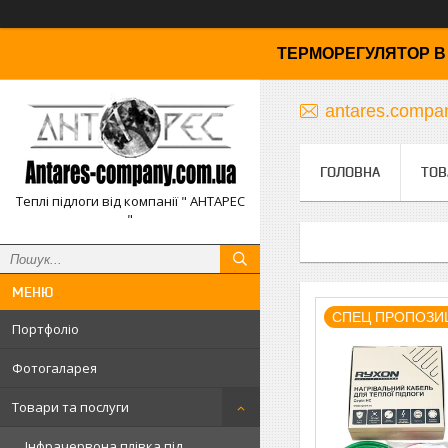
ТЕРМОРЕГУЛЯТОР В 
antares.comp
ГОЛОВНА
ТОВ
Теплі підлоги від компанії " АНТАРЕС
"
СПЕЦ ПРОПОЗИ
Портфоліо
Фотогаларея
Товари та послуги
Інфрачервона плівка під