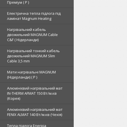
Преміум ( Р )
Електрична тепла підлога під
ламінат Magnum Heating
Нагрівальний кабель
двожильний MAGNUM Cable
C&F ( Нідерланди)
Нагрівальний тонкий кабель
двожильний MAGNUM Slim
Cable 3,5 mm
Мати нагрівальні MAGNUM
(Нідерланди) ( Р )
Алюмінієвий нагрівальний мат
IN-THERM AFMAT 150 Вт/м.кв
(Корея)
Алюмінієвий нагрівальний мат
FENIX ALMAT 140 Вт/м.кв (Чехія)
Тепла підлога Enerpia