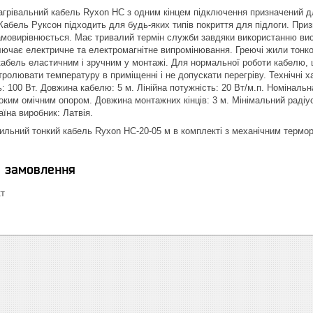
грівальний кабель Ryxon HC з одним кінцем підключення призначений д
 Кабель Руксон підходить для будь-яких типів покриття для підлоги. Пр
амовирівнюється. Має тривалий термін служби завдяки використанню висо
ючає електричне та електромагнітне випромінювання. Греючі жили тонко
кабель еластичним і зручним у монтажі. Для нормальної роботи кабелю, 
ролювати температуру в приміщенні і не допускати перегріву. Технічні 
ь: 100 Вт. Довжина кабелю: 5 м. Лінійна потужність: 20 Вт/м.п. Номінальн
оким омічним опором. Довжина монтажних кінців: 3 м. Мінімальний радіу
аїна виробник: Латвія.
ильний тонкий кабель Ryxon HC-20-05 м в комплекті з механічним тер
я замовлення
кт