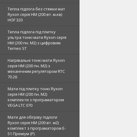
Тепла підлога без стяжки мат
Ryxon серія НМ (200 вт. м.кв)
HOF 320
Тепла підлога під плитку
ультра тонкі мати Ryxon серія
НМ (200 пн. М2) з цифровим
Terneo ST
Нагрівальні тонкі мати Ryxon
серія НМ (200 пн. М2) з
механічним регулятором RTC
70.26
Мати під плитку тонкі Ryxon
серія НМ (200 пн. М2)
комплекти з програматором
VEGA LTC 070
Мати для обігріву підлоги
Ryxon серія НМ (200 вт. м2)
комплект з програматором E-
51 Преміум (Р)