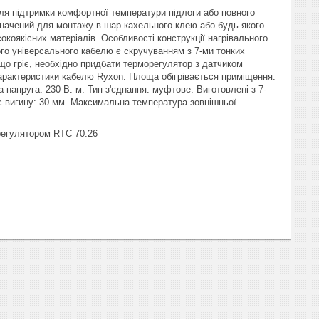
ля підтримки комфортної температури підлоги або повного
изначений для монтажу в шар кахельного клею або будь-якого
коякісних матеріалів. Особливості конструкції нагрівального
го універсального кабелю є скручуванням з 7-ми тонких
що гріє, необхідно придбати терморегулятор з датчиком
характеристики кабелю Ryxon: Площа обігрівається приміщення:
а напруга: 230 В. м. Тип з'єднання: муфтове. Виготовлені з 7-
с вигину: 30 мм. Максимальна температура зовнішньої
морегулятором RTC 70.26