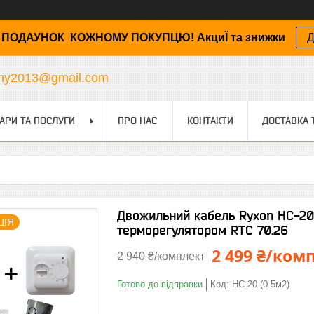
ПОДАУНОК КОЖНОМУ ПОКУПЦЮ! АкциЇ та знижки
Д
any2013@gmail.com
АРИ ТА ПОСЛУГИ
ПРО НАС
КОНТАКТИ
ДОСТАВКА 
Двожильний кабель Ryxon HC-20 о
ЦІЯ
терморегулятором RTC 70.26
2 499 ₴/ком
2 940 ₴/комплект
Готово до відправки
Код:
HC-20 (0.5м2)