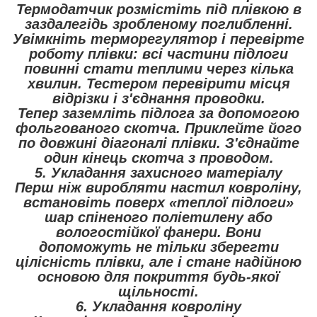
Термодатчик розмістіть під плівкою в
заздалегідь зробленому поглибленні.
Увімкніть терморегулятор і перевірте
роботу плівки: всі частини підлоги
повинні стати теплими через кілька
хвилин. Тестером перевірити місця
відрізки і з'єднання проводки.
Тепер заземліть підлога за допомогою
фольгованого скотча. Приклейте його
по довжині діагоналі плівки. З'єднайте
один кінець скотча з проводом.
5. Укладання захисного матеріалу
Перш ніж виробляти настил ковроліну,
встановіть поверх «теплої підлоги»
шар спіненого поліетилену або
вологостійкої фанери. Вони
допоможуть не тільки зберегти
цілісність плівки, але і стане надійною
основою для покриття будь-якої
щільності.
6. Укладання ковроліну