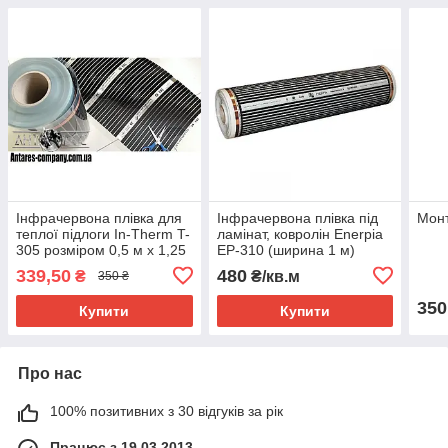
Інфрачервона плівка для
Інфрачервона плівка під
Монт
теплої підлоги In-Therm T-
ламінат, ковролін Enerpia
305 розміром 0,5 м х 1,25
EP-310 (ширина 1 м)
м ( обрізний)
339,50
480
₴
₴/кв.м
350 ₴
350
Купити
Купити
Про нас
100% позитивних з 30 відгуків за рік
Працює з 19.03.2013