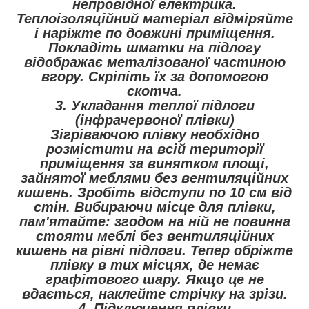
непровідної електрика.
Теплоізоляційний матеріал відміряйте
і наріжте по довжині приміщення.
Покладіть шматки на підлогу
відображає металізованої частиною
вгору. Скріпіть їх за допомогою
скотча.
3. Укладання теплої підлоги
(інфрачервоної плівки)
Зігріваючою плівку необхідно
розмістити на всій території
приміщення за винятком площі,
зайнятої меблями без вентиляційних
кишень. Зробіть відступи по 10 см від
стін. Вибираючи місце для плівки,
пам'ятайте: згодом на ній не повинна
стояти меблі без вентиляційних
кишень на рівні підлоги. Тепер обріжте
плівку в тих місцях, де немає
графітового шару. Якщо це не
вдається, наклейте стрічку на зрізи.
4. Підключення плівки