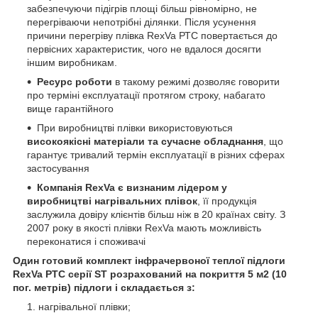
забезпечуючи підігрів площі більш рівномірно, не
перегріваючи непотрібні ділянки. Після усунення
причини перегріву плівка RexVa РТС повертається до
первісних характеристик, чого не вдалося досягти
іншим виробникам.
Ресурс роботи
в такому режимі дозволяє говорити
про терміні експлуатації протягом строку, набагато
вище гарантійного
При виробництві плівки використовуються
високоякісні матеріали та сучасне обладнання
, що
гарантує тривалий термін експлуатації в різних сферах
застосування
Компанія
RexVa
є визнаним лідером у
виробництві нагрівальних плівок
, її продукція
заслужила довіру клієнтів більш ніж в 20 країнах світу. З
2007 року в якості плівки RexVa мають можливість
переконатися і споживачі
Один готовий комплект інфрачервоної теплої підлоги
RexVa PTC серії ST розрахований на покриття 5 м2 (10
пог. метрів) підлоги і складається з:
нагрівальної плівки;