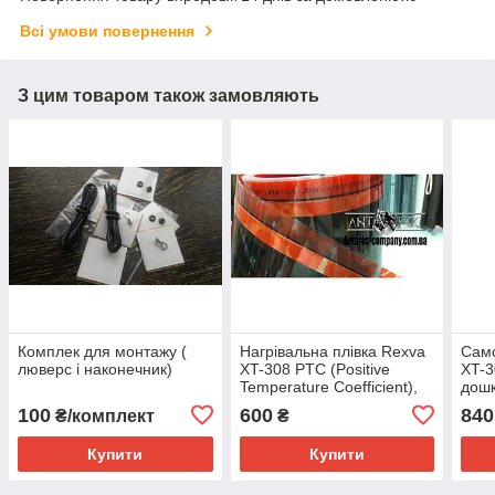
Всі умови повернення
З цим товаром також замовляють
Комплек для монтажу (
Нагрівальна плівка Rexva
Сам
люверс і наконечник)
XT-308 PTC (Positive
XT-3
Temperature Coefficient),
дошк
розміром 0.80 х 1.25 м
розм
100
600
840
₴/комплект
₴
Купити
Купити