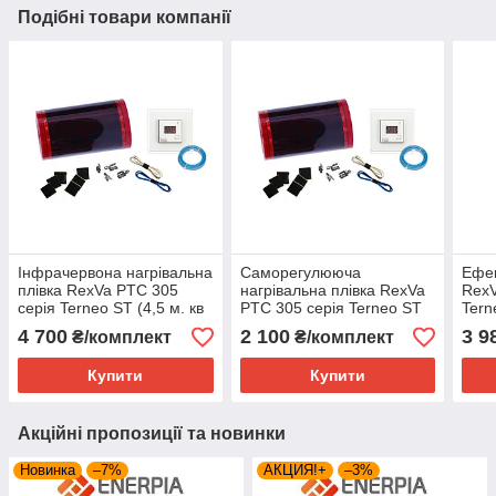
Подібні товари компанії
Інфрачервона нагрівальна
Саморегулююча
Ефе
плівка RexVa PTC 305
нагрівальна плівка RexVa
RexV
серія Terneo ST (4,5 м. кв
PTC 305 серія Terneo ST
Tern
) саморегулююча
(1м.кв)
нагр
4 700
2 100
3 9
₴/комплект
₴/комплект
комп
Купити
Купити
Акційні пропозиції та новинки
Новинка
–7%
АКЦИЯ!+
–3%