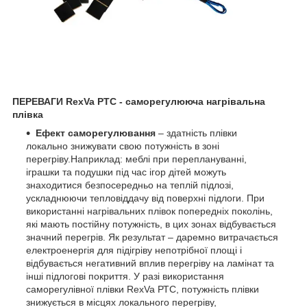
ПЕРЕВАГИ RexVa PTC - саморегулююча нагрівальна
плівка
Ефект саморегулювання
– здатність плівки
локально знижувати свою потужність в зоні
перегріву.Наприклад: меблі при переплануванні,
іграшки та подушки під час ігор дітей можуть
знаходитися безпосередньо на теплій підлозі,
ускладнюючи тепловіддачу від поверхні підлоги. При
використанні нагрівальних плівок попередніх поколінь,
які мають постійну потужність, в цих зонах відбувається
значний перегрів. Як результат – даремно витрачається
електроенергія для підігріву непотрібної площі і
відбувається негативний вплив перегріву на ламінат та
інші підлогові покриття. У разі використання
саморегулівної плівки RexVa РТС, потужність плівки
знижується в місцях локального перегріву,