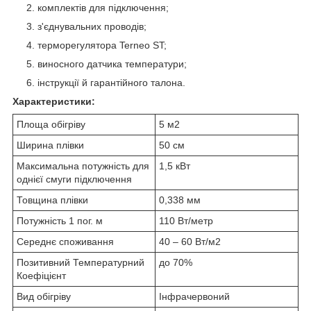
комплектів для підключення;
з'єднувальних проводів;
терморегулятора Terneo ST;
виносного датчика температури;
інструкції й гарантійного талона.
Характеристики:
Площа обігріву
5 м2
Ширина плівки
50 см
Максимальна потужність для
1,5 кВт
однієї смуги підключення
Товщина плівки
0,338 мм
Потужність 1 пог. м
110 Вт/метр
Середнє споживання
40 – 60 Вт/м2
Позитивний Температурний
до 70%
Коефіцієнт
Вид обігріву
Інфрачервоний