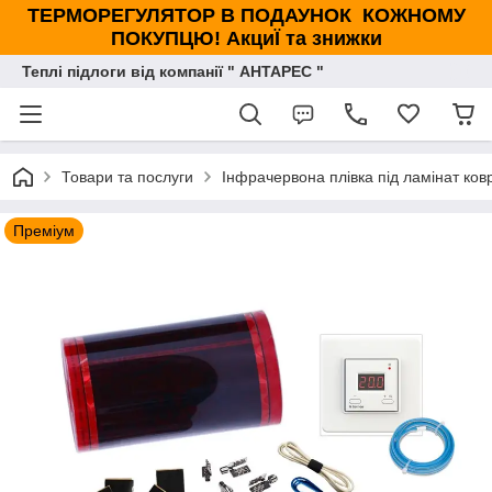
ТЕРМОРЕГУЛЯТОР В ПОДАУНОК КОЖНОМУ
ПОКУПЦЮ! АкциЇ та знижки
Теплі підлоги від компанії " АНТАРЕС "
Товари та послуги
Інфрачервона плівка під ламінат ковр
Преміум