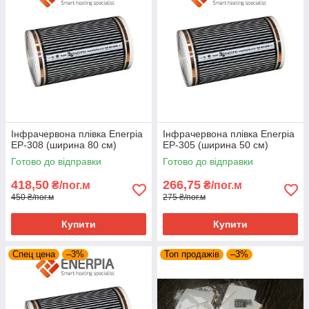
Інфрачервона плівка Enerpia
Інфрачервона плівка Enerpia
EP-308 (ширина 80 см)
EP-305 (ширина 50 см)
Готово до відправки
Готово до відправки
418,50
266,75
₴/пог.м
₴/пог.м
450 ₴/пог.м
275 ₴/пог.м
Купити
Купити
Спец цена
–3%
Топ продажів
–3%