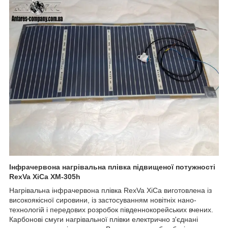
Інфрачервона нагрівальна плівка підвищеної потужності
RexVa XiCa XM-305h
Нагрівальна інфрачервона плівка RexVa XiCa виготовлена із
високоякісної сировини, із застосуванням новітніх нано-
технологій і передових розробок південнокорейських вчених.
Карбонові смуги нагрівальної плівки електрично з'єднані