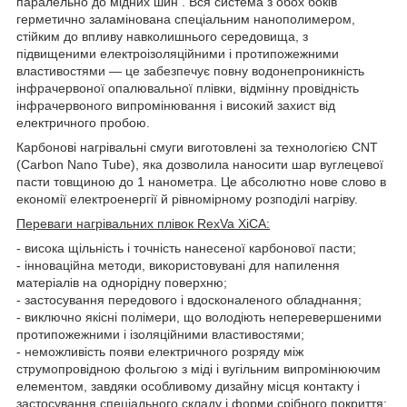
паралельно до мідних шин . Вся система з обох боків
герметично заламінована спеціальним нанополимером,
стійким до впливу навколишнього середовища, з
підвищеними електроізоляційними і протипожежними
властивостями ― це забезпечує повну водонепроникність
інфрачервоної опалювальної плівки, відмінну провідність
інфрачервоного випромінювання і високий захист від
електричного пробою.
Карбонові нагрівальні смуги виготовлені за технологією CNT
(Carbon Nano Tube), яка дозволила наносити шар вуглецевої
пасти товщиною до 1 нанометра. Це абсолютно нове слово в
економії електроенергії й рівномірному розподілі нагріву.
Переваги нагрівальних плівок RexVa XiCA:
- висока щільність і точність нанесеної карбонової пасти;
- інноваційна методи, використовувані для напилення
матеріалів на однорідну поверхню;
- застосування передового і вдосконаленого обладнання;
- виключно якісні полімери, що володіють неперевершеними
протипожежними і ізоляційними властивостями;
- неможливість появи електричного розряду між
струмопровідною фольгою з міді і вугільним випромінюючим
елементом, завдяки особливому дизайну місця контакту і
застосування спеціального складу і форми срібного покриття;