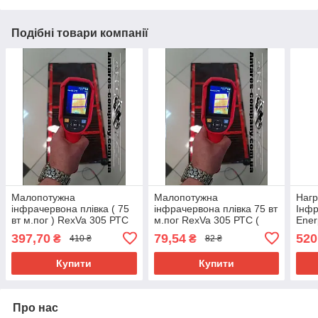
Подібні товари компанії
Малопотужна
Малопотужна
Нагр
інфрачервона плівка ( 75
інфрачервона плівка 75 вт
Інфр
вт м.пог ) RexVa 305 РТС
м.пог RexVa 305 РТС (
Ener
(відрізна розмір )
Розмір ) 0.50Х0.25
(Спе
397,70
79,54
520
₴
₴
410 ₴
82 ₴
0.50х1.25
искр
Купити
Купити
Про нас