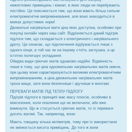
нежитлових приміщень і кімнат, в яких люди не перебувають
постійно. Це пояснюється тим, що вони мають більш сильне
електромагнітне випромінювання, але воно знаходиться в
межах допустимих норм!
Двожильні нагрівальні мати ціна яких доступна, особливо при
покупці онлайн через наш сайт. Відрізняється даний підігрів
підлоги тим, що складається з електричного і нагрівального
дроту. Це означає, що підключення відбувається лише з
одного кінця, в той час як на іншому стоїть заглушка, а це
істотно полегшує укладання.
Обидва види гріючих матів однаково надійні. Відмінність
лише в тому, що ціна одножильних нагрівальних матів нижче,
при цьому вони характеризуються великим електромагнітним
випромінюванням, а ціна двожильних нагрівальних матів
трохи вище, зате вони безпечніше і зручніше в монтажі.
ПЕРЕВАГИ МАТІВ ПІД ТЕПЛУ ПІДЛОГУ
Підігрів підлоги в принципі має масу плюсів, особливо в
міжсезоння, коли опалення ще не включили, або вже
вимкнули. Що ж стосується гріючих матів, то їх переваги
досить вагомі. Так, наприклад, вони:
Мають товщину кілька міліметрів, тому при їх використанні
не змінюється висота приміщень. До того ж вони