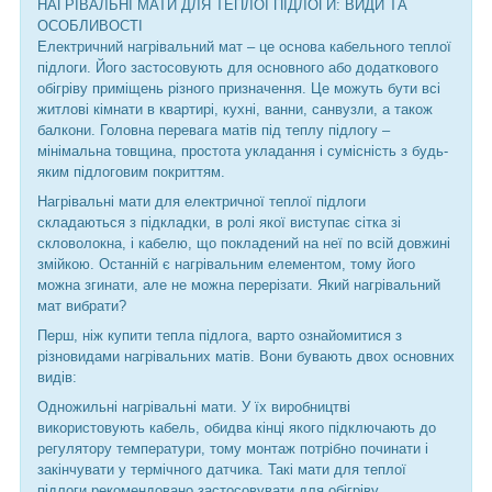
НАГРІВАЛЬНІ МАТИ ДЛЯ ТЕПЛОЇ ПІДЛОГИ: ВИДИ ТА
ОСОБЛИВОСТІ
Електричний нагрівальний мат – це основа кабельного теплої
підлоги. Його застосовують для основного або додаткового
обігріву приміщень різного призначення. Це можуть бути всі
житлові кімнати в квартирі, кухні, ванни, санвузли, а також
балкони. Головна перевага матів під теплу підлогу –
мінімальна товщина, простота укладання і сумісність з будь-
яким підлоговим покриттям.
Нагрівальні мати для електричної теплої підлоги
складаються з підкладки, в ролі якої виступає сітка зі
скловолокна, і кабелю, що покладений на неї по всій довжині
змійкою. Останній є нагрівальним елементом, тому його
можна згинати, але не можна перерізати. Який нагрівальний
мат вибрати?
Перш, ніж купити тепла підлога, варто ознайомитися з
різновидами нагрівальних матів. Вони бувають двох основних
видів:
Одножильні нагрівальні мати. У їх виробництві
використовують кабель, обидва кінці якого підключають до
регулятору температури, тому монтаж потрібно починати і
закінчувати у термічного датчика. Такі мати для теплої
підлоги рекомендовано застосовувати для обігріву