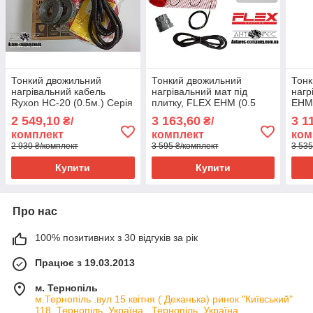
Тонкий двожильний
Тонкий двожильний
Тонк
нагрівальний кабель
нагрівальний мат під
нагр
Ryxon HC-20 (0.5м.) Серія
плитку, FLEX EHM (0.5
EHM 
RTC 70.26
м.кв) 87.5 Вт серія Terneo
Tern
2 549,10
3 163,60
3 1
₴/
₴/
SТ
комплект
комплект
ком
2 930 ₴/комплект
3 595 ₴/комплект
3 535
Купити
Купити
Про нас
100% позитивних з 30 відгуків за рік
Працює з 19.03.2013
м. Тернопіль
м.Тернопіль .вул 15 квітня ( Деканька) ринок "Київський"
118, Тернопіль, Україна , Тернопіль, Україна