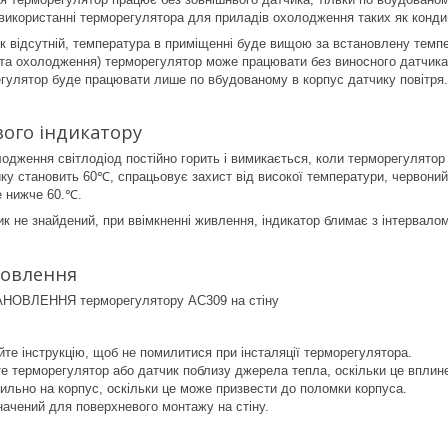
 використанні терморегулятора для приладів охолодження таких як конди
к відсутній, температура в приміщенні буде вищою за встановлену тем
в та охолодження) терморегулятор може працювати без виносного датчика,
гулятор буде працювати лише по вбудованому в корпус датчику повітря.
вого індикатору
лодження світлодіод постійно горить і вимикається, коли терморегулятор 
ку становить 60℃, спрацьовує захист від високої температури, червоний 
е нижче 60.℃.
к не знайдений, при ввімкненні живлення, індикатор блимає з інтервалом
новлення
те інструкцію, щоб не помилитися при інсталяції терморегулятора.
 терморегулятор або датчик поблизу джерела тепла, оскільки це вплине
ильно на корпус, оскільки це може призвести до поломки корпуса.
начений для поверхневого монтажу на стіну.