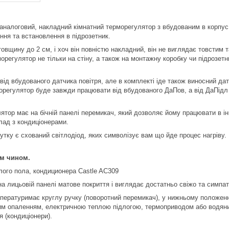
аналоговий, накладний кімнатний терморегулятор з вбудованим в корпус
ення та встановлення в підрозетник.
овщину до 2 см, і хоч він повністю накладний, він не виглядає товстим 
орегулятор не тільки на стіну, а також на монтажну коробку чи підрозетн
ід вбудованого датчика повітря, але в комплекті іде також виносний датч
морегулятор буде завжди працювати від вбудованого ДаПов, а від ДаПідл с
ятор має на бічній панелі перемикач, який дозволяє йому працювати в і
лад з кондиціонерами.
утку є схований світлодіод, яких символізує вам що йде процес нагріву.
ким чином.
а лицьовій панелі матове покриття і виглядає достатньо свіжо та симпат
ературимає круглу ручку (поворотний перемикач), у нижньому положенн
им опаленням, електричною теплою підлогою, термоприводом або водяни
 (кондиціонери).