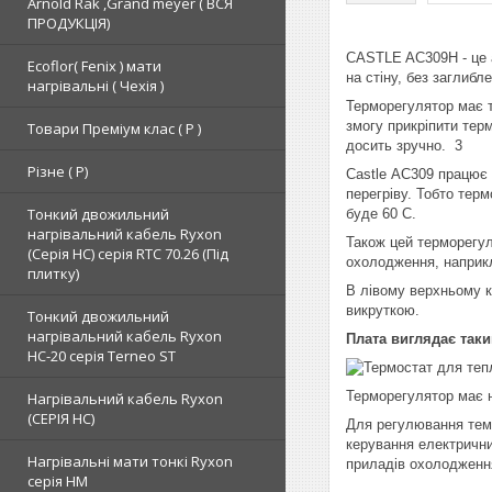
Arnold Rak ,Grand meyer ( ВСЯ
ПРОДУКЦІЯ)
CASTLE AC309H - це 
Ecoflor( Fenix ) мати
на стіну, без заглибл
нагрівальні ( Чехія )
Терморегулятор має т
змогу прикріпити терм
Товари Преміум клас ( Р )
досить зручно. 3
Різне ( Р)
Castle АС309 працює в
перегріву. Тобто тер
Тонкий двожильний
буде 60 С.
нагрівальний кабель Ryxon
Також цей терморегул
(Серія НС) серія RTC 70.26 (Під
охолодження, наприк
плитку)
В лівому верхньому к
викруткою.
Тонкий двожильний
нагрівальний кабель Ryxon
Плата виглядає та
HC-20 серія Terneo ST
Терморегулятор має н
Нагрівальний кабель Ryxon
(СЕРІЯ НС)
Для регулювання темп
керування електричн
Нагрівальні мати тонкі Ryxon
приладів охолодження
серія НМ