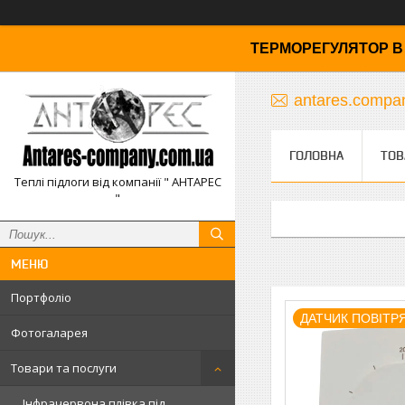
ТЕРМОРЕГУЛЯТОР В 
antares.comp
ГОЛОВНА
ТОВ
Теплі підлоги від компанії " АНТАРЕС
"
Портфоліо
ДАТЧИК ПОВІТР
Фотогаларея
Товари та послуги
Інфрачервона плівка під