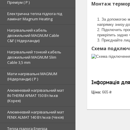
Преміум ( Р )
Монтаж терморе
Електрична тепла підлога під
ламінат Magnum Heating
За допомогою м
напрямку знизу-до
Підключить пров
Нагрівальний кабель
прикріпить задню
двожильний MAGNUM Cable
Приєднайте лиц
C&F ( Нідерланди)
Схема подключ
Нагрівальний тонкий кабель
двожильний MAGNUM Slim
Cable 3,5 mm
Мати нагрівальні MAGNUM
(Нідерланди) ( Р )
Інформація дл
Алюмінієвий нагрівальний мат
Ціна:
665 ₴
IN-THERM AFMAT 150 Вт/м.кв
(Корея)
Алюмінієвий нагрівальний мат
FENIX ALMAT 140 Вт/м.кв (Чехія)
Тепла підлога Enerpia