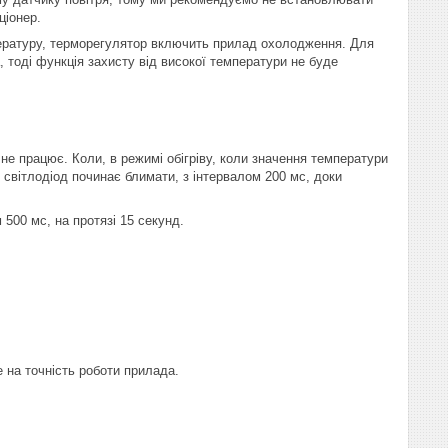
ціонер.
пературу, терморегулятор включить прилад охолодження. Для
 тоді функція захисту від високої температури не буде
не працює. Коли, в режимі обігріву, коли значення температури
світлодіод починає блимати, з інтервалом 200 мс, доки
 500 мс, на протязі 15 секунд.
 на точність роботи прилада.