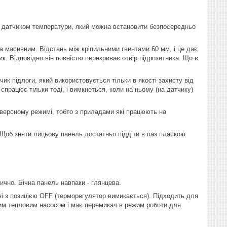
 датчиком температури, який можна встановити безпосередньо
та масивним. Відстань між кріпильними гвинтами 60 мм, і це дає
ик. Відповідно він повністю перекриває отвір підрозетника. Що є
ик підлоги, який використовується тільки в якості захисту від
працює тільки тоді, і вимкнеться, коли на ньому (на датчику)
нверсному режимі, тобто з приладами які працюють на
 Щоб зняти лицьову панель достатньо піддіти в паз пласкою
ично. Бічна панель навпаки - глянцева.
і з позицією OFF (терморегулятор вимикається). Підходить для
м тепловим насосом і має перемикач в режим роботи для