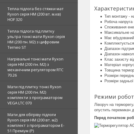
Характеристи
Тепла підлога без стяжки мат
Ryxon серія НМ (200 вт. м.кв)
Тип монтажу - н
HOF 320
Робоча напруга 
Споживання енер
Тепла підлога під плитку
Максимальне на
ультра тонкі мати Ryxon серія
Має вбудований 
НМ (200 пн. М2) з цифровим
Комплектується
Terneo ST
Діапазон підтри
Діапазон навкол
Нагрівальні тонкі мати Ryxon
Клас захисту ві
серія НМ (200 пн. М2) з
Матеріал корпу
механічним регулятором RTC
Товщина термор
70.26
Розміри переднь
Розміри задньої
Мати під плитку тонкі Ryxon
серія НМ (200 пн. М2)
Режими робот
комплекти з програматором
VEGA LTC 070
Ліворуч на терморегу
опустить перемикач 
Мати для обігріву підлоги
Перед початком роб
Ryxon серія НМ (200 вт. м2)
комплект з програматором E-
51 Преміум (Р)