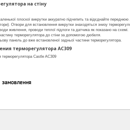
гулятора на стіну
аленької плоскої викрутки аккуратно підчепить та відєднайте переднюю 
гори). Отвори для встановлення викрутки знаходяться знизу терморегул
оди живлення, проводи теплої підлоги та датчика як показано на схемі. 
 частину терморегулятора до стіни за допомогою дюбеля.
ьову панель до вже встановленої задньої частини терморегулятора.
ения терморегулятора AC309
я замовлення