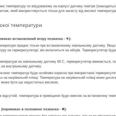
ює температуру по вбудованому на корпусі датчику повітря (знаходиться 
атчик, який використовується тільки для захисту від високої температури
сокої температури
емикач встановлений вгору позначка - ☀):
емператури працює тільки при встановленому зовнішньому датчику. Якщо 
уру на терморегуляторі, він включиться на обігрів. Терморегулятор буд
емператури на зовнішньому датчику 60 С, терморегулятор вмикається, по
а на внутрішньому датчику.
високих температур буде особливо корисна при використанні терморегуля
 на нагрівальній плівці. Температура на нагрівальній плівці може досяга
і може бути ще недостатньо високою.
к відсутній, температура в приміщенні буде нижчою за встановлену тем
(перемикач в положенні позначка - ❄):
 терморегулятор працює без зовнішнього датчика, тільки по вбудовано