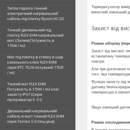
Терморегулятор вимір
Тепла підлога тонкий
виносний зовнішний д
електричний нагрівальний
кабель під плитку Ryxon HC-20
Захист від ви
Тонкий двожильний під
плитку FLEX EHM нагрівальний
мат (Латвія) Потужність в
Режим обігріву (пер
175W / m2
Захист від високої т
встановлену температ
Мат під плитку в стяжку в шар
повітря.
кахельного клею FLEX EHM
серія RTC 70.26 потужний 175W
Але при досягненні т
/ m2
того, яка температур
Функція захисту від 
Тонкий мат FLEX EHM
датчику безпосередньо
Потужність в 175W / m2 клас
температура в кімнат
захисту IPX7 (Серія
програматор Е -51)
Якщо зовнішній датчи
Двожильний нагрівальний
кабель в маті тонкий FLEX EHM
серія Terneo S (Спец ціна)
Режим охолодження 
В режимі охолодження