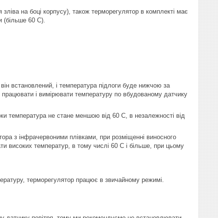
зліва на боці корпусу), також терморегулятор в комплекті має
 (більше 60 С).
він встановлений, і температура підлоги буде нижчою за
е працювати і вимірювати температуру по вбудованому датчику
ки температура не стане меншою від 60 С, в незалежності від
тора з інфрачервоними плівками, при розміщенні виносного
ти високих температур, в тому числі 60 С і більше, при цьому
пературу, терморегулятор працює в звичайному режимі.
му датчику повітря, тому ми рекомендуємо не встановлювати