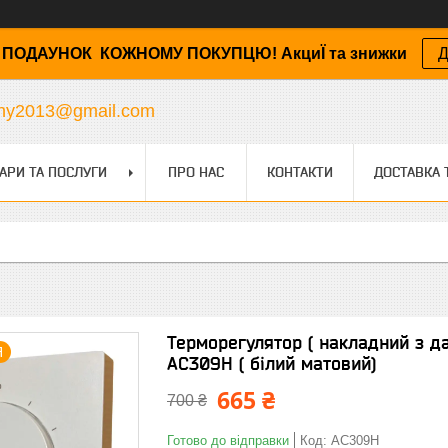
ПОДАУНОК КОЖНОМУ ПОКУПЦЮ! АкциЇ та знижки
Д
any2013@gmail.com
АРИ ТА ПОСЛУГИ
ПРО НАС
КОНТАКТИ
ДОСТАВКА 
Терморегулятор ( накладний з да
Я
AC309H ( білий матовий)
665 ₴
700 ₴
Готово до відправки
Код:
AC309H