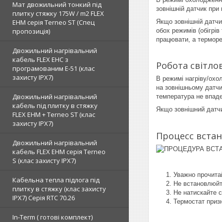
Мат двожильний тонкий під
зовнішній датчик при
плитку стяжку 175W / m2 FLEX
Якщо зовнішній датчи
EHM серія Terneo SТ (Спец
обох режимів (обігрі
пропозиція)
працювати, а терморе
Двожильний нагрівальний
кабель FLEX EHС з
Робота світло
програмованим E-51 (клас
захисту IPX7)
В режимі нагріву/охо
на зовнішньому датчи
Двожильний нагрівальний
температура не впад
кабель під плитку в стяжку
Якщо зовнішний датчи
FLEX EHM + Terneo ST (клас
захисту IPX7)
Процесс вста
Двожильний нагрівальний
кабель FLEX EHM серія Terneo
S (клас захисту IPX7)
Уважно прочитай
Кабельна тепла підлога під
Не встановлюйте
плитку в стяжку (клас захисту
Не натискайте с
IPX7) Серія RTC 70.26
Термостат приз
In-Term ( готові комплект)