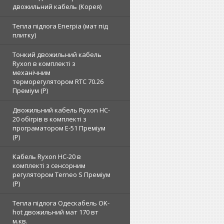
двожильний кабель (Корея)
Тепла підлога Enerpia (мат під
плитку)
Тонкий двожильний кабель
Ryxon в комплекті з
механічним
терморегулятором RTC 70.26
Преміум (Р)
Двожильний кабель Ryxon HC-
20 обігрів в комплекті з
програматором E-51 Преміум
(Р)
Кабель Ryxon HC-20 в
комплекті з сенсорним
регулятором Terneo S Преміум
(Р)
Тепла підлога Одескабель OK-
hot двожильний мат 170 вт
м.кв.