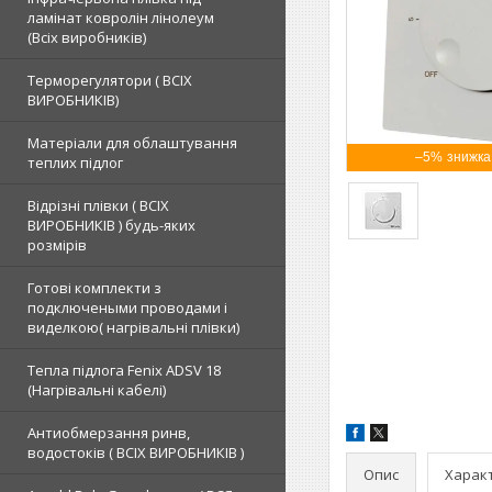
ламінат ковролін лінолеум
(Всіх виробників)
Терморегулятори ( ВСІХ
ВИРОБНИКІВ)
Матеріали для облаштування
–5%
теплих підлог
Відрізні плівки ( ВСІХ
ВИРОБНИКІВ ) будь-яких
розмірів
Готові комплекти з
подключеными проводами і
виделкою( нагрівальні плівки)
Тепла підлога Fenix ADSV 18
(Нагрівальні кабелі)
Антиобмерзання ринв,
водостоків ( ВСІХ ВИРОБНИКІВ )
Опис
Харак