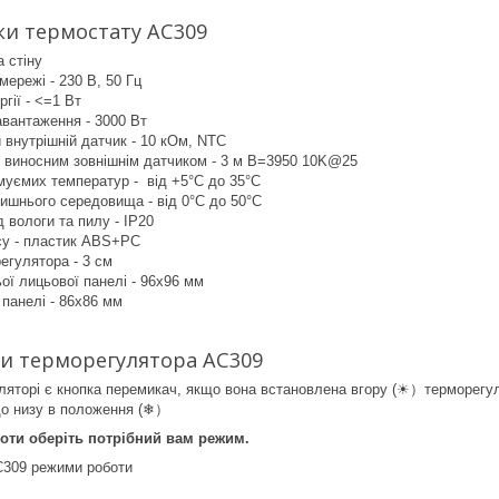
ки термостату AC309
а стіну
мережі - 230 В, 50 Гц
гії - <=1 Вт
вантаження - 3000 Вт
внутрішній датчик - 10 кОм, NTC
 виносним зовнішнім датчиком - 3 м B=3950 10K@25
муємих температур - від +5°C до 35°C
ишнього середовища - від 0°C до 50°C
д вологи та пилу - IP20
су - пластик ABS+PC
егулятора - 3 см
ої лицьової панелі - 96х96 мм
 панелі - 86х86 мм
и терморегулятора AC309
ляторі є кнопка перемикач, якщо вона встановлена вгору (☀）терморегул
до низу в положення (❄）
оти оберіть потрібний вам режим.