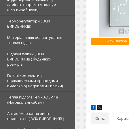
ламінат ковролін лінолеум
(Всіх виробників)
Терморегулятори ( ВСІХ
ВИРОБНИКІВ)
Матеріали для облаштування
–7%
теплих підлог
Відрізні плівки ( ВСІХ
ВИРОБНИКІВ ) будь-яких
розмірів
Готові комплекти з
подключеными проводами і
виделкою( нагрівальні плівки)
Тепла підлога Fenix ADSV 18
(Нагрівальні кабелі)
Антиобмерзання ринв,
Опис
Харак
водостоків ( ВСІХ ВИРОБНИКІВ )