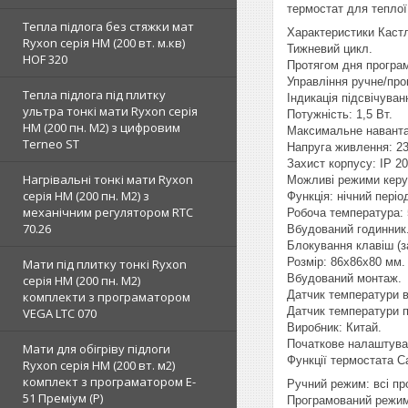
термостат для теплої
Тепла підлога без стяжки мат
Характеристики Каст
Ryxon серія НМ (200 вт. м.кв)
Тижневий цикл.
HOF 320
Протягом дня програм
Управління ручне/пр
Тепла підлога під плитку
Індикація підсвічуван
ультра тонкі мати Ryxon серія
Потужність: 1,5 Вт.
НМ (200 пн. М2) з цифровим
Максимальне наванта
Terneo ST
Напруга живлення: 23
Захист корпусу: IP 20
Нагрівальні тонкі мати Ryxon
Можливі режими керу
серія НМ (200 пн. М2) з
Функція: нічний періо
механічним регулятором RTC
Робоча температура:
70.26
Вбудований годинник
Блокування клавіш (за
Розмір: 86х86х80 мм.
Мати під плитку тонкі Ryxon
Вбудований монтаж.
серія НМ (200 пн. М2)
Датчик температури 
комплекти з програматором
Датчик температури п
VEGA LTC 070
Виробник: Китай.
Початкове налаштува
Мати для обігріву підлоги
Функції термостата C
Ryxon серія НМ (200 вт. м2)
комплект з програматором E-
Ручний режим: всі пр
51 Преміум (Р)
Програмований режим: