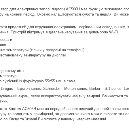
ятор для електричної теплої підлоги АС506H має функцію тижневого прог
ру на кожний період. Окремо налаштовуються субота та неділя. Ви мож
бути придатний для керування електричним нагрівальним обладнанням, 
ення. Пристрій підтримує віддалене керування за допомогою Wi-Fi.
ереваги
ання
ня температури (тільки у програмі на телефоні)
 встановлену температуру на дисплеї
я
дкритому вікні
емператур
 сумісний із фурнітурою 55х55 мм, а саме:
Liregus – Epsilon series, Schneider – Merten series, Berker – S.1 series, L
чувальний екран, легко використовувати навіть у темряві. Вмикається т
тник.
тат Кастел АС506H має на передній панелі великий дисплей та три сенсо
уру та вологість у приміщенні, за допомогою якого можна вибрати та н
ю по Києву та Україні Ви можете у нашому інтернет магазині.