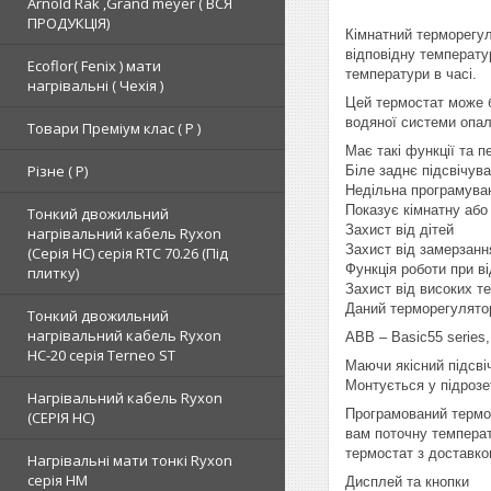
Arnold Rak ,Grand meyer ( ВСЯ
ПРОДУКЦІЯ)
Кімнатний терморегул
відповідну температу
Ecoflor( Fenix ) мати
температури в часі.
нагрівальні ( Чехія )
Цей термостат може 
водяної системи опал
Товари Преміум клас ( Р )
Має такі функції та п
Різне ( Р)
Біле заднє підсвічув
Недільна програмуван
Показує кімнатну або
Тонкий двожильний
Захист від дітей
нагрівальний кабель Ryxon
Захист від замерзанн
(Серія НС) серія RTC 70.26 (Під
Функція роботи при ві
плитку)
Захист від високих т
Даний терморегулятор
Тонкий двожильний
нагрівальний кабель Ryxon
АВВ – Basic55 series, 
HC-20 серія Terneo ST
Маючи якісний підсві
Монтується у підрозе
Нагрівальний кабель Ryxon
Програмований термос
(СЕРІЯ НС)
вам поточну температ
термостат з доставко
Нагрівальні мати тонкі Ryxon
серія НМ
Дисплей та кнопки