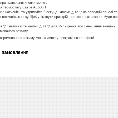
при натисканні кнопки меню .
я термостату Castle АС506H
и : натисніть та утримуйте 5 секунд. кнопки △ та ▽ на передній панелі т
о натисніть кнопку Щоб увімкнути пристрій, повторне натискання буде п
из ▽ : натискайте кнопки △ та ▽ для збільшення або зменшення значень
амованого режиму
рограмованого режиму можна лише у програмі на телефоні.
я замовлення