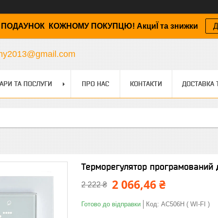
ПОДАУНОК КОЖНОМУ ПОКУПЦЮ! АкциЇ та знижки
Д
any2013@gmail.com
АРИ ТА ПОСЛУГИ
ПРО НАС
КОНТАКТИ
ДОСТАВКА 
Терморегулятор програмований д
2 066,46 ₴
2 222 ₴
Готово до відправки
Код:
АС506H ( WI-FI )