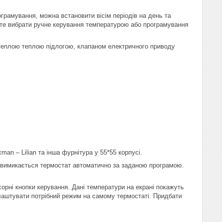
рамування, можна встановити вісім періодів на день та
ете вибрати ручне керування температурою або програмування
теплою теплою підлогою, клапаном електричного приводу
exman – Lilian та інша фурнітура у 55*55 корпусі.
а вимикається термостат автоматично за заданою програмою.
рні кнопки керування. Дані температури на екрані покажуть
алаштувати потрібний режим на самому термостаті. Придбати