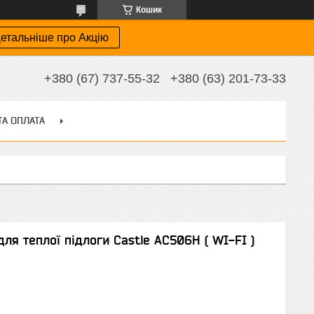
Кошик
етальніше про Акцію
+380 (67) 737-55-32
+380 (63) 201-73-33
ТА ОПЛАТА
ля теплої підлоги Castle АС506H ( WI-FI )