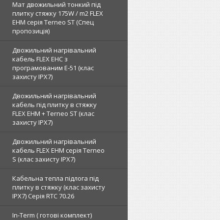
Мат двожильний тонкий під
плитку стяжку 175W / m2 FLEX
EHM серія Terneo SТ (Спец
пропозиція)
Двожильний нагрівальний
кабель FLEX EHС з
програмованим E-51 (клас
захисту IPX7)
Двожильний нагрівальний
кабель під плитку в стяжку
FLEX EHM + Terneo ST (клас
захисту IPX7)
Двожильний нагрівальний
кабель FLEX EHM серія Terneo
S (клас захисту IPX7)
Кабельна тепла підлога під
плитку в стяжку (клас захисту
IPX7) Серія RTC 70.26
In-Term ( готові комплект)