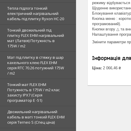
режиму відбувається 
Тепла підлога тонкий
Щоденне використанн
електричний нагрівальний
Блокування клавіатур
кабель під плитку Ryxon HC-20
Кнопка меню : коротк
програмований).
Кнопки вгору △ та вн
Тонкий двожильний під
Налаштування прогр
плитку FLEX EHM нагрівальний
мат (Латвія) Потужність в
Змінити параметри п
175W / m2
Мат під плитку в стяжку в шар
Інформація дл
кахельного клею FLEX EHM
серія RTC 70.26 потужний 175W
Ціна:
2 066,46 ₴
/ m2
Тонкий мат FLEX EHM
Потужність в 175W / m2 клас
захисту IPX7 (Серія
програматор Е -51)
Двожильний нагрівальний
кабель в маті тонкий FLEX EHM
серія Terneo S (Спец ціна)