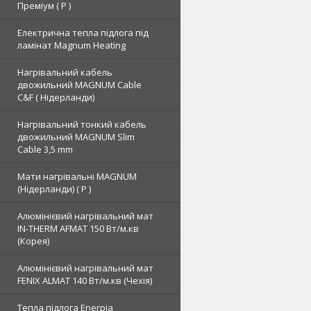
Преміум ( Р )
Електрична тепла підлога під
ламінат Magnum Heating
Нагрівальний кабель
двожильний MAGNUM Cable
C&F ( Нідерланди)
Нагрівальний тонкий кабель
двожильний MAGNUM Slim
Cable 3,5 mm
Мати нагрівальні MAGNUM
(Нідерланди) ( Р )
Алюмінієвий нагрівальний мат
IN-THERM AFMAT 150 Вт/м.кв
(Корея)
Алюмінієвий нагрівальний мат
FENIX ALMAT 140 Вт/м.кв (Чехія)
Тепла підлога Enerpia