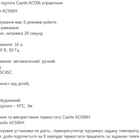
 підлоги Castle AC506 управління
л АС506H:
ування має 6 режимів роботи.
ограмоване
ня, затримка 20 секунд.
ження: 16 а.
0 В, 50 Гц.
вання: автоматичний, ручний.
д.
 5С45С.
.
хист від дітей).
вбудований.
ідлоги – NTC, 3м.
ння та використання термостату Castle АС506H
astle АС506H:
ограмні установки не діють, терморегулятор підтримує задану температу
 доба поділяється на 8 періодів термостата працюють за заданою темпе