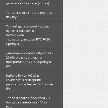
двожильний кабель (Корея)
Тепла підлога Enerpia (мат під
плитку)
Тонкий двожильний кабель
Ryxon в комплекті з
механічним
терморегулятором RTC 70.26
Преміум (Р)
Двожильний кабель Ryxon HC-
20 обігрів в комплекті з
програматором E-51 Преміум
(Р)
Кабель Ryxon HC-20 в
комплекті з сенсорним
регулятором Terneo S Преміум
(Р)
Тепла підлога Одескабель OK-
hot двожильний мат 170 вт
м.кв.