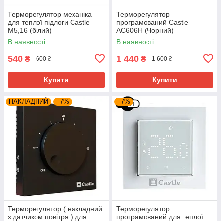
Терморегулятор механіка
Терморегулятор
для теплої підлоги Castle
програмований Castle
М5,16 (білий)
AC606H (Чорний)
В наявності
В наявності
540
1 440
₴
₴
600 ₴
1 600 ₴
Купити
Купити
НАКЛАДНИЙ
–7%
–7%
Терморегулятор ( накладний
Терморегулятор
з датчиком повітря ) для
програмований для теплої