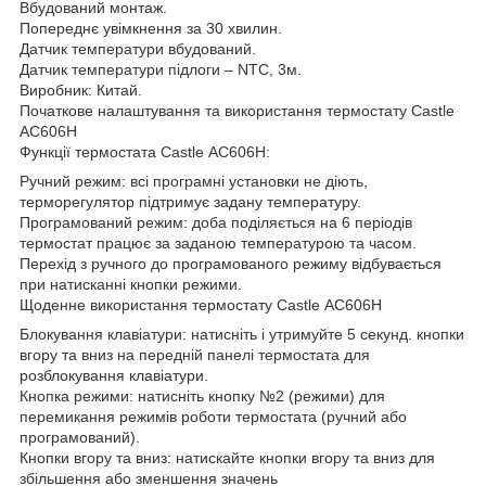
Вбудований монтаж.
Попереднє увімкнення за 30 хвилин.
Датчик температури вбудований.
Датчик температури підлоги – NTC, 3м.
Виробник: Китай.
Початкове налаштування та використання термостату Castle
АС606H
Функції термостата Castle АС606H:
Ручний режим: всі програмні установки не діють,
терморегулятор підтримує задану температуру.
Програмований режим: доба поділяється на 6 періодів
термостат працює за заданою температурою та часом.
Перехід з ручного до програмованого режиму відбувається
при натисканні кнопки режими.
Щоденне використання термостату Castle АС606H
Блокування клавіатури: натисніть і утримуйте 5 секунд. кнопки
вгору та вниз на передній панелі термостата для
розблокування клавіатури.
Кнопка режими: натисніть кнопку №2 (режими) для
перемикання режимів роботи термостата (ручний або
програмований).
Кнопки вгору та вниз: натискайте кнопки вгору та вниз для
збільшення або зменшення значень