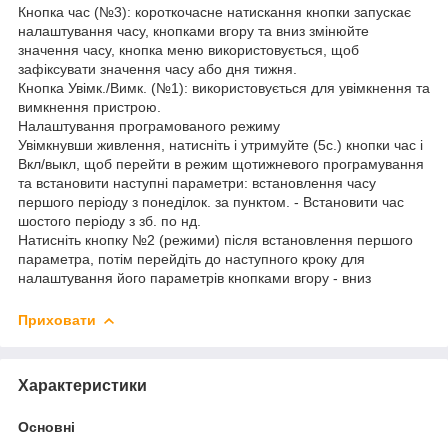
Кнопка час (№3): короткочасне натискання кнопки запускає
налаштування часу, кнопками вгору та вниз змінюйте
значення часу, кнопка меню використовується, щоб
зафіксувати значення часу або дня тижня.
Кнопка Увімк./Вимк. (№1): використовується для увімкнення та
вимкнення пристрою.
Налаштування програмованого режиму
Увімкнувши живлення, натисніть і утримуйте (5с.) кнопки час і
Вкл/выкл, щоб перейти в режим щотижневого програмування
та встановити наступні параметри: встановлення часу
першого періоду з понеділок. за пунктом. - Встановити час
шостого періоду з зб. по нд.
Натисніть кнопку №2 (режими) після встановлення першого
параметра, потім перейдіть до наступного кроку для
налаштування його параметрів кнопками вгору - вниз
Приховати
Характеристики
Основні