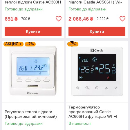
теплої підлоги Castle AC309H
підлоги Castle АС506H ( WI-
( графіт матовий)
FI )
Готово до відправки
Готово до відправки
651
2 066,46
₴
₴
700 ₴
2 222 ₴
Купити
Купити
АКЦИЯ +
–7%
–7%
Терморегулятор
Регулятор теплої підлоги
програмований Castle
(Програмований.тижневий)
AC606H з функцією WI-FI
(Білий)
Готово до відправки
В наявності