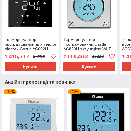
Терморегулятор
Терморегулятор
Тер
програмований для теплої
програмований Castle
прог
підлоги Castle AC602H
AC829H з функцією WI-FI
AC60
(Чорний)
(Білий)
1 415,50
2 066,46
1 4
₴
₴
1 490 ₴
2 222 ₴
Купити
Купити
Акційні пропозиції та новинки
–10%
–10%