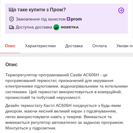
Що таке купити з Пром?
Замовлення під захистом
Доступна доставка
Опис
Характеристики
Доставка
Оплата
Умови п
Опис
Терморегулятор програмований Castle АС606H - це
програмований термостат, призначений для керування
електричними підлоговими, водонагрівальними та котельними
системами. Цей термостат використовується в комерційній,
промисловій та побутовій нерухомості.
Дизайн термостату Кастл АС606H поєднується з будь-яким
декором, маючи якісний великий екран з підсвічуванням,
легко використовувати навіть у темряві. Вмикається та
вимикається регулятор автоматично за заданою програмою.
Монтується у підрозетник.