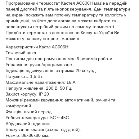
Програмований термостат Кастел АС606H має на передній
панелі дисплей та п'ять кнопок керування. Дані температури
на екрані покажуть вам поточну температуру та вологість у
приміщенні, за його допомогою ви можете вибрати та
налаштувати потрібний режим на самому термостаті.
Придбати термостат з доставкою по Києву та Україні Ви
можете у нашому інтернет-магазині.
Характеристики Кастл АС606H:
Тижневий цикл.
Протягом дня програмування має 6 режимів роботи.
Управління ручне/програмоване
Індикація підсвічування, затримка 20 секунд.
Потужність: 1,5 Вт.
Максимальне навантаження: 16 А.
Напруга живлення: 230 В, 50 Гц.
Захист корпусу: IP 20
Можливі режими керування: автоматичний, ручний та
комфортний.
Функція: нічний період.
Робоча температура: 5С ~ 45C.
Вбудований годинник.
Блокування клавіш (захист від дітей).
Розмір: 86х86х80 мм.