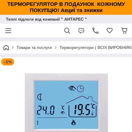
ТЕРМОРЕГУЛЯТОР В ПОДАУНОК КОЖНОМУ
ПОКУПЦЮ! АкциЇ та знижки
Теплі підлоги від компанії " АНТАРЕС "
Товари та послуги
Терморегулятори ( ВСІХ ВИРОБНИКІ
–5%