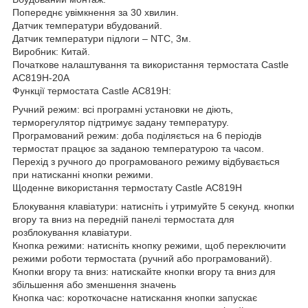
Попереднє увімкнення за 30 хвилин.
Датчик температури вбудований.
Датчик температури підлоги – NTC, 3м.
Виробник: Китай.
Початкове налаштування та використання термостата Castle
АС819H-20A
Функції термостата Castle АС819H:
Ручний режим: всі програмні установки не діють,
терморегулятор підтримує задану температуру.
Програмований режим: доба поділяється на 6 періодів
термостат працює за заданою температурою та часом.
Перехід з ручного до програмованого режиму відбувається
при натисканні кнопки режими.
Щоденне використання термостату Castle АС819H
Блокування клавіатури: натисніть і утримуйте 5 секунд. кнопки
вгору та вниз на передній панелі термостата для
розблокування клавіатури.
Кнопка режими: натисніть кнопку режими, щоб переключити
режими роботи термостата (ручний або програмований).
Кнопки вгору та вниз: натискайте кнопки вгору та вниз для
збільшення або зменшення значень
Кнопка час: короткочасне натискання кнопки запускає