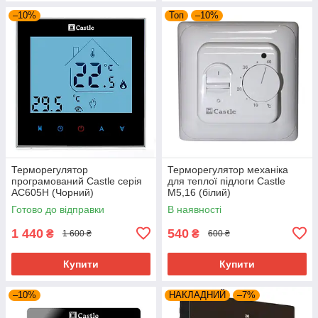
–10%
Топ
–10%
Терморегулятор
Терморегулятор механіка
програмований Castle серія
для теплої підлоги Castle
AC605H (Чорний)
М5,16 (білий)
Готово до відправки
В наявності
1 440
540
₴
₴
1 600 ₴
600 ₴
Купити
Купити
–10%
НАКЛАДНИЙ
–7%