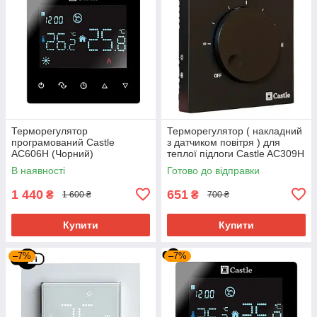
Терморегулятор
Терморегулятор ( накладний
програмований Castle
з датчиком повітря ) для
AC606H (Чорний)
теплої підлоги Castle AC309H
( графіт матовий)
В наявності
Готово до відправки
1 440
651
₴
₴
1 600 ₴
700 ₴
Купити
Купити
–7%
–7%