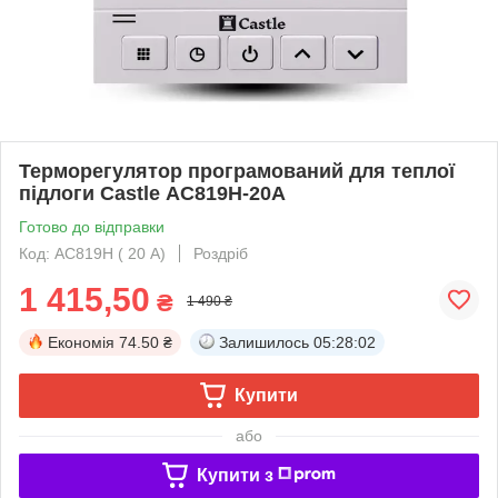
Терморегулятор програмований для теплої
підлоги Castle АС819H-20A
Готово до відправки
Код: АС819H ( 20 А)
Роздріб
1 415,50
₴
1 490 ₴
Економія
74.50 ₴
Залишилось
05:28:01
Купити
або
Купити з