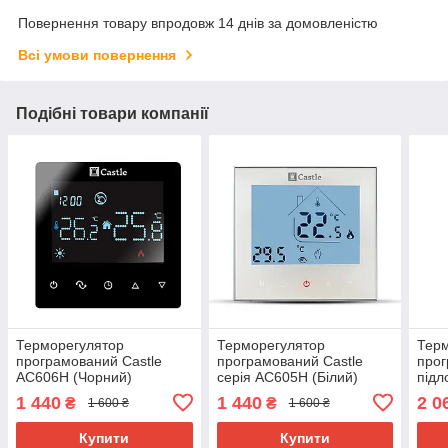
Повернення товару впродовж 14 днів за домовленістю
Всі умови повернення
Подібні товари компанії
Терморегулятор
Терморегулятор
Тер
програмований Castle
програмований Castle
прог
AC606H (Чорний)
серія AC605H (Білий)
підл
WI-F
1 440
1 440
2 0
₴
₴
1 600 ₴
1 600 ₴
Купити
Купити