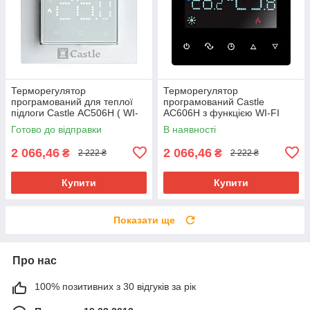
Терморегулятор
Терморегулятор
програмований для теплої
програмований Castle
підлоги Castle АС506H ( WI-
AC606H з функцією WI-FI
FI )
(Чорний)
Готово до відправки
В наявності
2 066,46
2 066,46
₴
₴
2 222 ₴
2 222 ₴
Купити
Купити
Показати ще
Про нас
100% позитивних з 30 відгуків за рік