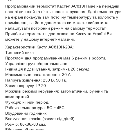
Програмований термостат Кастел АС819H має на передній
панелі дисплей та п'ять кнопок керування. Дані температури
на екрані покажуть вам поточну температуру та вологість у
приміщенні, за його допомогою ви можете вибрати та
налаштувати потрібний режим на самому термостаті.
Придбати термостат з доставкою по Києву та Україні Ви
можете у нашому інтернет-магазині.
Характеристики Кастл АС819H-20A:
Тижневий цикл.
Протягом дня програмування має 6 режимів роботи.
Управління ручне/програмоване
Індикація підсвічування, затримка 20 секунд.
Максимальне навантаження: 30 А.
Напруга живлення: 230 В, 50 Гц.
Захист корпусу: IP 20
Можливі режими керування: автоматичний, ручний та
комфортний.
Функція: нічний період.
Робоча температура: 5С ~ 45C.
Вбудований годинник.
Блокування клавіш (захист від дітей).
Розмір: 86х86х80 мм.
Вбудований монтаж.