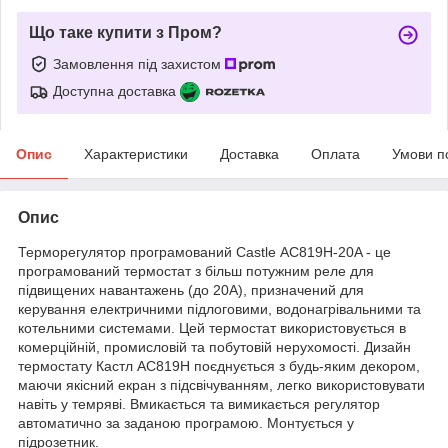
Що таке купити з Пром?
Замовлення під захистом
Доступна доставка
Опис
Характеристики
Доставка
Оплата
Умови п
Опис
Терморегулятор програмований Castle АС819H-20A - це
програмований термостат з більш потужним реле для
підвищених навантажень (до 20A), призначений для
керування електричними підлоговими, водонагрівальними та
котельними системами. Цей термостат використовується в
комерційній, промисловій та побутовій нерухомості. Дизайн
термостату Кастл АС819H поєднується з будь-яким декором,
маючи якісний екран з підсвічуванням, легко використовувати
навіть у темряві. Вмикається та вимикається регулятор
автоматично за заданою програмою. Монтується у
підрозетник.