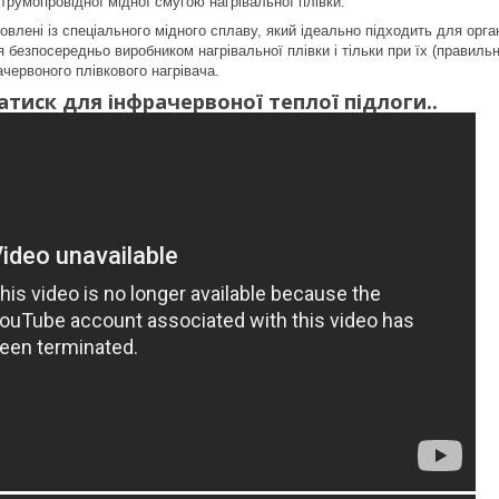
трумопровідної мідної смугою нагрівальної плівки.
овлені із спеціального мідного сплаву, який ідеально підходить для орга
 безпосередньо виробником нагрівальної плівки і тільки при їх (правиль
червоного плівкового нагрівача.
тиск для інфрачервоної теплої підлоги..