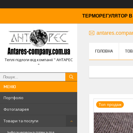
ТЕРМОРЕГУЛЯТОР В 
antares.comp
ГОЛОВНА
ТОВ
Теплі підлоги від компанії " АНТАРЕС
"
Портфоліо
Топ продаж
Фотогаларея
Товари та послуги
Інфрачервона плівка під