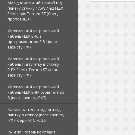
Мат двожильний тонкий під
плитку стяжку 175W / m2 FLEX
EHM серія Terneo SТ (Спец
пропозиція)
Двожильний нагрівальний
кабель FLEX EHС з
програмованим E-51 (клас
захисту IPX7)
Двожильний нагрівальний
кабель під плитку в стяжку
FLEX EHM + Terneo ST (клас
захисту IPX7)
Двожильний нагрівальний
кабель FLEX EHM серія Terneo
S (клас захисту IPX7)
Кабельна тепла підлога під
плитку в стяжку (клас захисту
IPX7) Серія RTC 70.26
In-Term ( готові комплект)