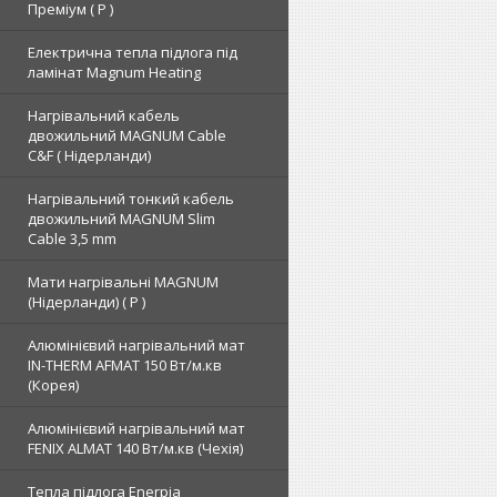
Преміум ( Р )
Електрична тепла підлога під
ламінат Magnum Heating
Нагрівальний кабель
двожильний MAGNUM Cable
C&F ( Нідерланди)
Нагрівальний тонкий кабель
двожильний MAGNUM Slim
Cable 3,5 mm
Мати нагрівальні MAGNUM
(Нідерланди) ( Р )
Алюмінієвий нагрівальний мат
IN-THERM AFMAT 150 Вт/м.кв
(Корея)
Алюмінієвий нагрівальний мат
FENIX ALMAT 140 Вт/м.кв (Чехія)
Тепла підлога Enerpia