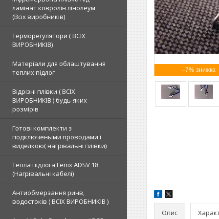
ламінат ковролін лінолеум
(Всіх виробників)
Терморегулятори ( ВСІХ
ВИРОБНИКІВ)
Матеріали для облаштування
–7%
теплих підлог
Відрізні плівки ( ВСІХ
ВИРОБНИКІВ ) будь-яких
розмірів
Готові комплекти з
подключеными проводами і
виделкою( нагрівальні плівки)
Тепла підлога Fenix ADSV 18
(Нагрівальні кабелі)
Антиобмерзання ринв,
водостоків ( ВСІХ ВИРОБНИКІВ )
Опис
Харак