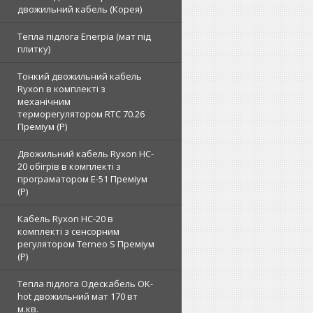
двожильний кабель (Корея)
Тепла підлога Enerpia (мат під
плитку)
Тонкий двожильний кабель
Ryxon в комплекті з
механічним
терморегулятором RTC 70.26
Преміум (Р)
Двожильний кабель Ryxon HC-
20 обігрів в комплекті з
програматором E-51 Преміум
(Р)
Кабель Ryxon HC-20 в
комплекті з сенсорним
регулятором Terneo S Преміум
(Р)
Тепла підлога Одескабель OK-
hot двожильний мат 170 вт
м.кв.