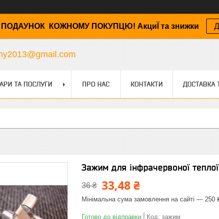
ПОДАУНОК КОЖНОМУ ПОКУПЦЮ! АкциЇ та знижки
Д
any2013@gmail.com
АРИ ТА ПОСЛУГИ
ПРО НАС
КОНТАКТИ
ДОСТАВКА 
Зажим для інфрачервоної теплої 
33,48 ₴
36 ₴
Мінімальна сума замовлення на сайті — 250 
Готово до відправки
Код:
зажим