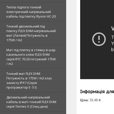
Тепла підлога тонкий
електричний нагрівальний
кабель під плитку Ryxon HC-20
Тонкий двожильний під
плитку FLEX EHM нагрівальний
мат (Латвія) Потужність в
175W / m2
Мат під плитку в стяжку в шар
кахельного клею FLEX EHM
серія RTC 70.26 потужний 175W
/ m2
Тонкий мат FLEX EHM
Потужність в 175W / m2 клас
захисту IPX7 (Серія
програматор Е -51)
Інформація дл
Двожильний нагрівальний
Ціна:
33,48 ₴
кабель в маті тонкий FLEX EHM
серія Terneo S (Спец ціна)