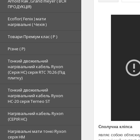
Arnold Rak ,Grand meyer ( ВСЯ
ПРОДУКЦІЯ)
Ecoflor( Fenix ) мати
нагрівальні ( Чехія )
Товари Преміум клас ( Р )
Різне ( Р)
Тонкий двожильний
нагрівальний кабель Ryxon
(Серія НС) серія RTC 70.26 (Під
плитку)
Тонкий двожильний
нагрівальний кабель Ryxon
HC-20 серія Terneo ST
Нагрівальний кабель Ryxon
(СЕРІЯ НС)
Сполучна кліпса
Нагрівальні мати тонкі Ryxon
являє собою обтискну
серія НМ