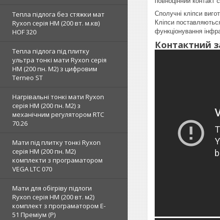
повноцінний контакт с
Тепла підлога без стяжки мат
Сполучні кліпси вигот
Ryxon серія НМ (200 вт. м.кв)
Кліпси поставляються
HOF 320
функціонування інфра
Контактний за
Тепла підлога під плитку
ультра тонкі мати Ryxon серія
НМ (200 пн. М2) з цифровим
Terneo ST
Нагрівальні тонкі мати Ryxon
серія НМ (200 пн. М2) з
механічним регулятором RTC
70.26
Мати під плитку тонкі Ryxon
серія НМ (200 пн. М2)
комплекти з програматором
VEGA LTC 070
Мати для обігріву підлоги
Ryxon серія НМ (200 вт. м2)
комплект з програматором E-
51 Преміум (Р)