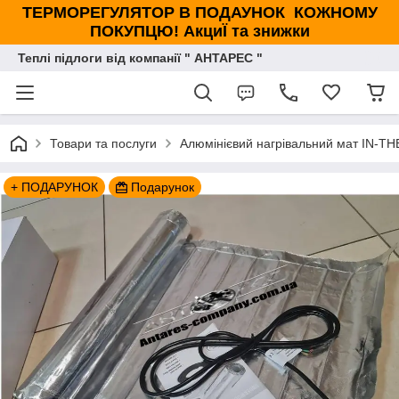
ТЕРМОРЕГУЛЯТОР В ПОДАУНОК КОЖНОМУ
ПОКУПЦЮ! АкциЇ та знижки
Теплі підлоги від компанії " АНТАРЕС "
Товари та послуги
Алюмінієвий нагрівальний мат IN-TH
+ ПОДАРУНОК
Подарунок