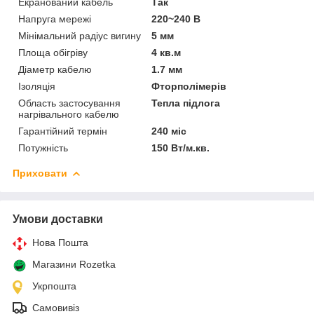
Екранований кабель
Так
Напруга мережі
220~240 В
Мінімальний радіус вигину
5 мм
Площа обігріву
4 кв.м
Діаметр кабелю
1.7 мм
Ізоляція
Фторполімерів
Область застосування
Тепла підлога
нагрівального кабелю
Гарантійний термін
240 міс
Потужність
150 Вт/м.кв.
Приховати
Умови доставки
Нова Пошта
Магазини Rozetka
Укрпошта
Самовивіз