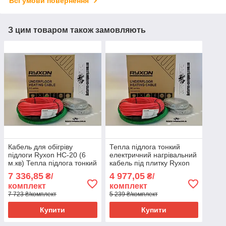
Всі умови повернення
З цим товаром також замовляють
Кабель для обігріву
Тепла підлога тонкий
підлоги Ryxon HC-20 (6
електричний нагрівальний
м.кв) Тепла підлога тонкий
кабель під плитку Ryxon
електричний
HC-20 (3.5 м.кв) ізоляція:
7 336,85
4 977,05
₴/
₴/
тефлон
комплект
комплект
7 723 ₴/комплект
5 239 ₴/комплект
Купити
Купити