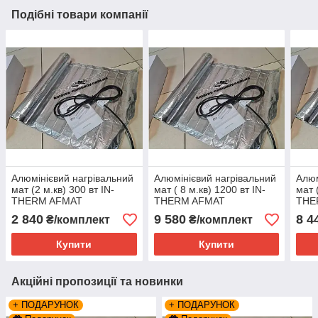
Подібні товари компанії
Алюмінієвий нагрівальний
Алюмінієвий нагрівальний
Алюм
мат (2 м.кв) 300 вт IN-
мат ( 8 м.кв) 1200 вт IN-
мат 
THERM AFMAT
THERM AFMAT
THE
2 840
9 580
8 4
₴/комплект
₴/комплект
Купити
Купити
Акційні пропозиції та новинки
+ ПОДАРУНОК
+ ПОДАРУНОК