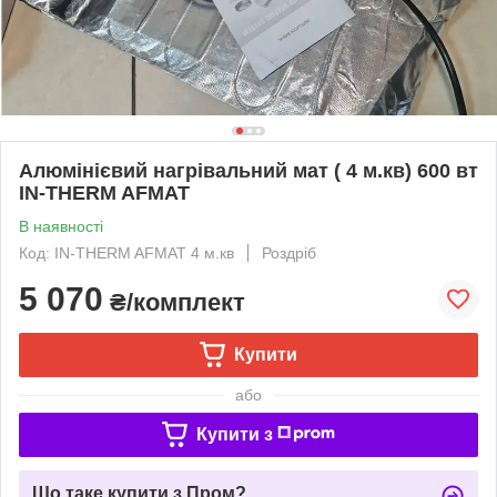
Алюмінієвий нагрівальний мат ( 4 м.кв) 600 вт
IN-THERM AFMAT
В наявності
Код: IN-THERM AFMAT 4 м.кв
Роздріб
5 070
₴/комплект
Купити
або
Купити з
Що таке купити з Пром?