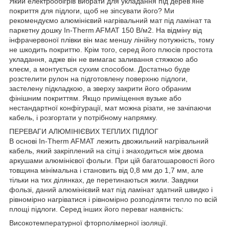
Який електрообігрів вибрати для укладання під дерев'яне
покриття для підлоги, щоб не зіпсувати його? Ми
рекомендуємо алюмінієвий нагрівальний мат під ламінат та
паркетну дошку In-Therm AFMAT 150 В/м2. На відміну від
інфрачервоної плівки він має меншу лінійну потужність, тому
не шкодить покриттю. Крім того, серед його плюсів простота
укладання, адже він не вимагає заливання стяжкою або
клеєм, а монтується сухим способом. Достатньо буде
розстелити рулон на підготовлену поверхню підлоги,
застелену підкладкою, а зверху закрити його обраним
фінішним покриттям. Якщо приміщення вузьке або
нестандартної конфігурації, мат можна різати, не зачіпаючи
кабель, і розгортати у потрібному напрямку.
ПЕРЕВАГИ АЛЮМІНІЄВИХ ТЕПЛИХ ПІДЛОГ
В основі In-Therm AFMAT лежить двожильний нагрівальний
кабель, який закріплений на сітці і знаходиться між двома
аркушами алюмінієвої фольги. При цій багатошаровості його
товщина мінімальна і становить від 0,8 мм до 1,7 мм, але
тільки на тих ділянках, де перетинаються жили. Завдяки
фользі, даний алюмінієвий мат під ламінат здатний швидко і
рівномірно нагріватися і рівномірно розподіляти тепло по всій
площі підлоги. Серед інших його переваг наявність:
Високотемпературної фторполімерної ізоляції.