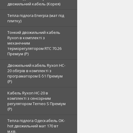
двожильний кабель (Корея)
Тепла підлога Enerpia (мат під
плитку)
Тонкий двожильний кабель
Ryxon в комплекті з
механічним
терморегулятором RTC 70.26
Преміум (Р)
Двожильний кабель Ryxon HC-
20 обігрів в комплекті з
програматором E-51 Преміум
(Р)
Кабель Ryxon HC-20 в
комплекті з сенсорним
регулятором Terneo S Преміум
(Р)
Тепла підлога Одескабель OK-
hot двожильний мат 170 вт
м.кв.