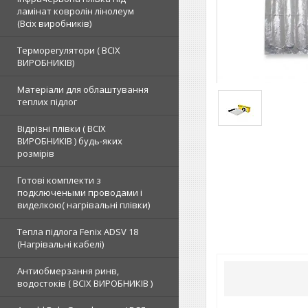
ламінат ковролін лінолеум
(Всіх виробників)
Терморегулятори ( ВСІХ
ВИРОБНИКІВ)
Матеріали для облаштування
теплих підлог
Відрізні плівки ( ВСІХ
ВИРОБНИКІВ ) будь-яких
розмірів
Готові комплекти з
подключеными проводами і
виделкою( нагрівальні плівки)
Тепла підлога Fenix ADSV 18
(Нагрівальні кабелі)
Антиобмерзання ринв,
водостоків ( ВСІХ ВИРОБНИКІВ )