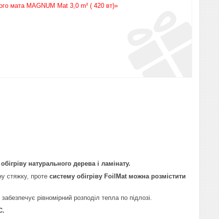
ого мата MAGNUM Mat 3,0 m² ( 420 вт)»
обігріву натурального дерева і ламінату.
ну стяжку, проте
систему обігріву FoilMat можна розмістити
й забезпечує рівномірний розподіл тепла по підлозі.
C.