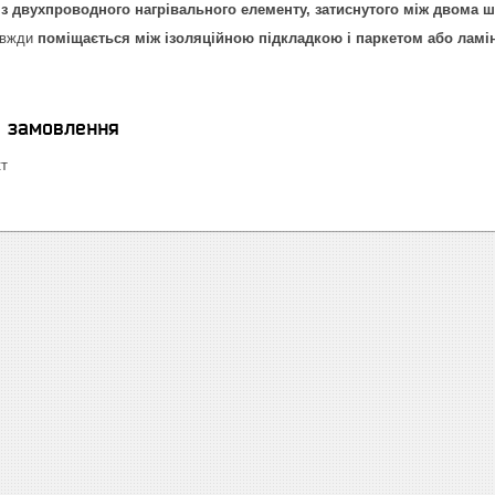
 з двухпроводного нагрівального елементу, затиснутого між двома 
авжди
поміщається між ізоляційною підкладкою і паркетом або ламін
я замовлення
кт