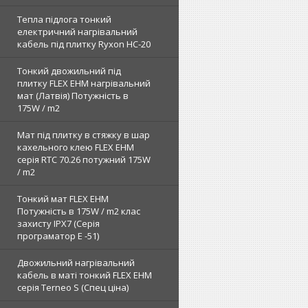
Тепла підлога тонкий
електричний нагрівальний
кабель під плитку Ryxon HC-20
Тонкий двожильний під
плитку FLEX EHM нагрівальний
мат (Латвія) Потужність в
175W / m2
Мат під плитку в стяжку в шар
кахельного клею FLEX EHM
серія RTC 70.26 потужний 175W
/ m2
Тонкий мат FLEX EHM
Потужність в 175W / m2 клас
захисту IPX7 (Серія
програматор Е -51)
Двожильний нагрівальний
кабель в маті тонкий FLEX EHM
серія Terneo S (Спец ціна)