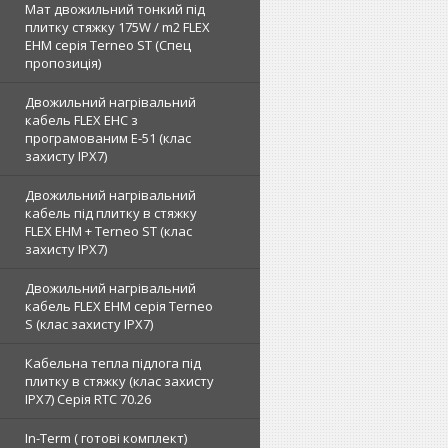
Мат двожильний тонкий під
плитку стяжку 175W / m2 FLEX
EHM серія Terneo SТ (Спец
пропозиція)
Двожильний нагрівальний
кабель FLEX EHС з
програмованим E-51 (клас
захисту IPX7)
Двожильний нагрівальний
кабель під плитку в стяжку
FLEX EHM + Terneo ST (клас
захисту IPX7)
Двожильний нагрівальний
кабель FLEX EHM серія Terneo
S (клас захисту IPX7)
Кабельна тепла підлога під
плитку в стяжку (клас захисту
IPX7) Серія RTC 70.26
In-Term ( готові комплект)