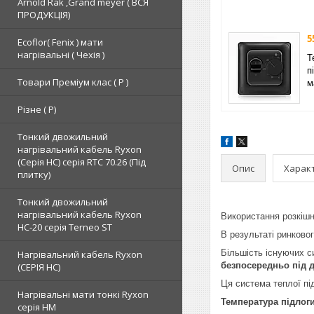
Arnold Rak ,Grand meyer ( ВСЯ
ПРОДУКЦІЯ)
5
Ecoflor( Fenix ) мати
нагрівальні ( Чехія )
Т
п
Товари Преміум клас ( Р )
м
Різне ( Р)
Тонкий двожильний
нагрівальний кабель Ryxon
(Серія НС) серія RTC 70.26 (Під
Опис
Харак
плитку)
Тонкий двожильний
нагрівальний кабель Ryxon
Використання розкішн
HC-20 серія Terneo ST
В результаті ринков
Більшість існуючих с
Нагрівальний кабель Ryxon
безпосередньо під 
(СЕРІЯ НС)
Ця система теплої п
Нагрівальні мати тонкі Ryxon
Температура підлог
серія НМ