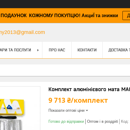
ПОДАУНОК КОЖНОМУ ПОКУПЦЮ! АкциЇ та знижки
Д
any2013@gmail.com
АРИ ТА ПОСЛУГИ
ПРО НАС
КОНТАКТИ
ДОСТАВКА 
Комплект алюмінієвого мата MAG
9 713 ₴/комплект
Показати оптові ціни
Готово до відправки
Оптом і в роздріб
Код: