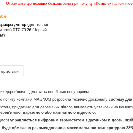
Отримайте цю позицію безкоштовно при покупці «Комплект алюмінієв
50 ₴
ерморегулятор (для теплої
ідлоги) RTC 70.26 (Чорний
ат)
теристики
их дерев'яних підлог стає все більш популярним.
ого попиту компанія MAGNUM розробила технічно досконалу
систему для 
истем, придатних для дерев'яних підлог, вимагають установки на цемент
дерев'яною, паркетною або ламінатною підлогою.
ідлоги
управляється цифровим термостатом з датчиком підлоги
, яки
и буде обмежена рекомендованою максимальною температурою 28º