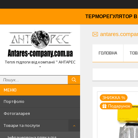
ТЕРМОРЕГУЛЯТОР В 
antares.comp
ГОЛОВНА
ТОВ
Теплі підлоги від компанії " АНТАРЕС
"
ЗНИЖКА %
Портфоліо
Подарунок
Фотогаларея
Товари та послуги
Інфрачервона плівка під