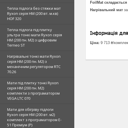
FoilMat складається
Тепла підлога без стяжки мат
Нагрівальний мат
з
Ryxon серія НМ (200 вт. м.кв)
HOF 320
Тепла підлога під плитку
Інформація дл
ультра тонкі мати Ryxon серія
НМ (200 пн. М2) з цифровим
Ціна:
9 713 ₴/компле
Terneo ST
Нагрівальні тонкі мати Ryxon
серія НМ (200 пн. М2) з
механічним регулятором RTC
70.26
Мати під плитку тонкі Ryxon
серія НМ (200 пн. М2)
комплекти з програматором
VEGA LTC 070
Мати для обігріву підлоги
Ryxon серія НМ (200 вт. м2)
комплект з програматором E-
51 Преміум (Р)