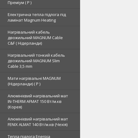
Преміум ( Р )
Електрична тепла підлога під
ламінат Magnum Heating
Нагрівальний кабель
двожильний MAGNUM Cable
C&F ( Нідерланди)
Нагрівальний тонкий кабель
двожильний MAGNUM Slim
Cable 3,5 mm
Мати нагрівальні MAGNUM
(Нідерланди) ( Р )
Алюмінієвий нагрівальний мат
IN-THERM AFMAT 150 Вт/м.кв
(Корея)
Алюмінієвий нагрівальний мат
FENIX ALMAT 140 Вт/м.кв (Чехія)
Тепла підлога Enerpia