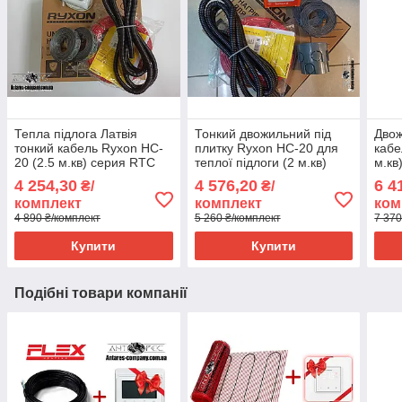
Тепла підлога Латвія
Тонкий двожильний під
Двож
тонкий кабель Ryxon HC-
плитку Ryxon HC-20 для
кабе
20 (2.5 м.кв) серия RTC
теплої підлоги (2 м.кв)
м.кв
70.26
серія Terneo ST
4 254,30
4 576,20
6 4
₴/
₴/
комплект
комплект
ком
4 890 ₴/комплект
5 260 ₴/комплект
7 370
Купити
Купити
Подібні товари компанії