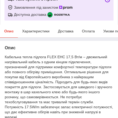
Замовлення під захистом
Доступна доставка
Опис
Характеристики
Доставка
Оплата
Умови п
Опис
Кабельна тепла підлога FLEX EHC 17,5 Вт/м – двожильний
нагрівальний кабель з одним кінцем підключення,
призначений для підтримки комфортної температури підлоги
або повного обігріву приміщення. Оптимальне рішення для
покупки від Європейського виробника з найкращим
співвідношенням ціна/якість. Підходить для будь-яких видів
покриття для підлоги. Застосовується для швидкого і зручного
монтажу в шар кахельного клею або будь-якого іншого
розчину, що самовирівнюється. Не потребує
техобслуговування та має тривалий термін служби.
Потужність 17.5W/m забезпечує запас електричної потужності,
що дає ефективне обігрів навіть при зниженій напрузі в
мережі.