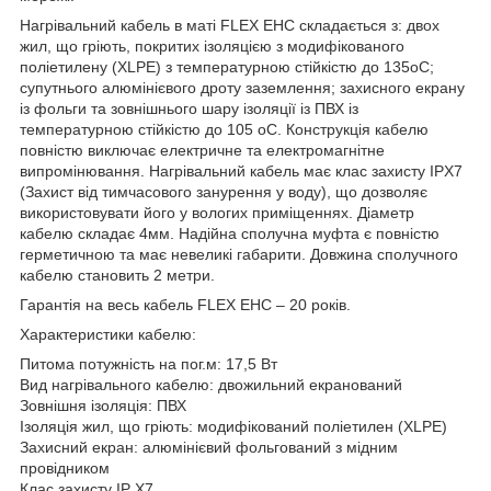
Нагрівальний кабель в маті FLEX EHC складається з: двох
жил, що гріють, покритих ізоляцією з модифікованого
поліетилену (XLPE) з температурною стійкістю до 135oC;
супутнього алюмінієвого дроту заземлення; захисного екрану
із фольги та зовнішнього шару ізоляції із ПВХ із
температурною стійкістю до 105 oC. Конструкція кабелю
повністю виключає електричне та електромагнітне
випромінювання. Нагрівальний кабель має клас захисту IPX7
(Захист від тимчасового занурення у воду), що дозволяє
використовувати його у вологих приміщеннях. Діаметр
кабелю складає 4мм. Надійна сполучна муфта є повністю
герметичною та має невеликі габарити. Довжина сполучного
кабелю становить 2 метри.
Гарантія на весь кабель FLEX EHC – 20 років.
Характеристики кабелю:
Питома потужність на пог.м: 17,5 Вт
Вид нагрівального кабелю: двожильний екранований
Зовнішня ізоляція: ПВХ
Ізоляція жил, що гріють: модифікований поліетилен (XLPE)
Захисний екран: алюмінієвий фольгований з мідним
провідником
Клас захисту IP X7