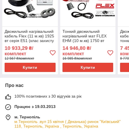
Двожильний нагрівальний
Тонкий двожильний
Двож
кабель Flex (11 м.кв) 1925
нагрівальний мат FLEX
кабе
вт серія E51 (клас захисту
EHM (10 м.кв) 1750 вт
тонк
IPX7)
серія Terneo S
) 12
10 933,29
14 946,80
7 4
₴/
₴/
комплект
комплект
ком
12 567 ₴/комплект
16 985 ₴/комплект
8 770
Купити
Купити
Про нас
100% позитивних з 30 відгуків за рік
Працює з 19.03.2013
м. Тернопіль
м.Тернопіль .вул 15 квітня ( Деканька) ринок "Київський"
118, Тернопіль, Україна , Тернопіль, Україна