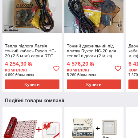
Тепла підлога Латвія
Тонкий двожильний під
Двож
тонкий кабель Ryxon HC-
плитку Ryxon HC-20 для
кабе
20 (2.5 м.кв) серия RTC
теплої підлоги (2 м.кв)
м.кв
70.26
серія Terneo ST
4 254,30
4 576,20
6 4
₴/
₴/
комплект
комплект
ком
4 890 ₴/комплект
5 260 ₴/комплект
7 370
Купити
Купити
Подібні товари компанії