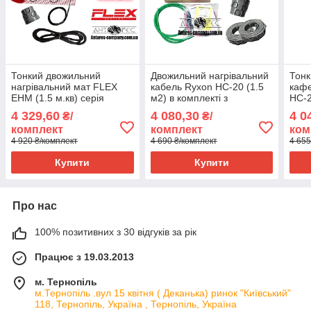
Тонкий двожильний
Двожильний нагрівальний
Тонк
нагрівальний мат FLEX
кабель Ryxon HC-20 (1.5
кафе
EHM (1.5 м.кв) серія
м2) в комплекті з
HC-2
Terneo S
сенсорним регулятором
70.2
4 329,60
4 080,30
4 0
₴/
₴/
Terneo S
комплект
комплект
ком
4 920 ₴/комплект
4 690 ₴/комплект
4 655
Купити
Купити
Про нас
100% позитивних з 30 відгуків за рік
Працює з 19.03.2013
м. Тернопіль
м.Тернопіль .вул 15 квітня ( Деканька) ринок "Київський"
118, Тернопіль, Україна , Тернопіль, Україна