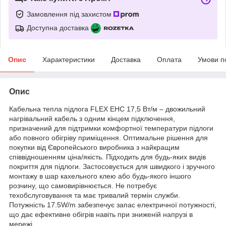
Замовлення під захистом
Доступна доставка
Опис
Характеристики
Доставка
Оплата
Умови п
Опис
Кабельна тепла підлога FLEX EHC 17,5 Вт/м – двожильний
нагрівальний кабель з одним кінцем підключення,
призначений для підтримки комфортної температури підлоги
або повного обігріву приміщення. Оптимальне рішення для
покупки від Європейського виробника з найкращим
співвідношенням ціна/якість. Підходить для будь-яких видів
покриття для підлоги. Застосовується для швидкого і зручного
монтажу в шар кахельного клею або будь-якого іншого
розчину, що самовирівнюється. Не потребує
техобслуговування та має тривалий термін служби.
Потужність 17.5W/m забезпечує запас електричної потужності,
що дає ефективне обігрів навіть при зниженій напрузі в
мережі.