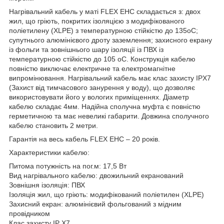
Нагрівальний кабель у маті FLEX EHC складається з: двох
жил, що гріють, покритих ізоляцією з модифікованого
поліетилену (XLPE) з температурною стійкістю до 135oC;
супутнього алюмінієвого дроту заземлення; захисного екрану
із фольги та зовнішнього шару ізоляції із ПВХ із
температурною стійкістю до 105 oC. Конструкція кабелю
повністю виключає електричне та електромагнітне
випромінювання. Нагрівальний кабель має клас захисту IPX7
(Захист від тимчасового занурення у воду), що дозволяє
використовувати його у вологих приміщеннях. Діаметр
кабелю складає 4мм. Надійна сполучна муфта є повністю
герметичною та має невеликі габарити. Довжина сполучного
кабелю становить 2 метри.
Гарантія на весь кабель FLEX EHC – 20 років.
Характеристики кабелю:
Питома потужність на пог.м: 17,5 Вт
Вид нагрівального кабелю: двожильний екранований
Зовнішня ізоляція: ПВХ
Ізоляція жил, що гріють: модифікований поліетилен (XLPE)
Захисний екран: алюмінієвий фольгований з мідним
провідником
Клас захисту IP X7