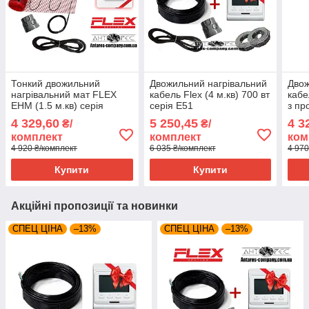
Тонкий двожильний
Двожильний нагрівальний
Двож
нагрівальний мат FLEX
кабель Flex (4 м.кв) 700 вт
кабе
EHM (1.5 м.кв) серія
серія E51
з пр
Terneo S
4 329,60
5 250,45
4 3
₴/
₴/
комплект
комплект
ком
4 920 ₴/комплект
6 035 ₴/комплект
4 970
Купити
Купити
Акційні пропозиції та новинки
СПЕЦ ЦІНА
–13%
СПЕЦ ЦІНА
–13%