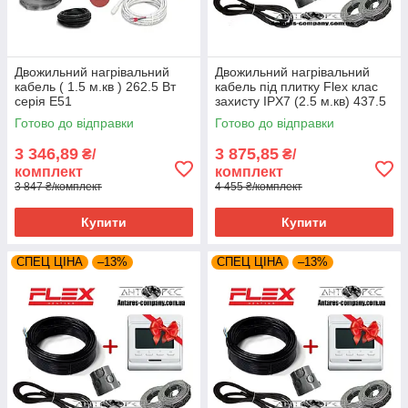
Двожильний нагрівальний
Двожильний нагрівальний
кабель ( 1.5 м.кв ) 262.5 Вт
кабель під плитку Flex клас
серія E51
захисту IPX7 (2.5 м.кв) 437.5
вт серія E51
Готово до відправки
Готово до відправки
3 346,89
3 875,85
₴/
₴/
комплект
комплект
3 847 ₴/комплект
4 455 ₴/комплект
Купити
Купити
СПЕЦ ЦІНА
–13%
СПЕЦ ЦІНА
–13%