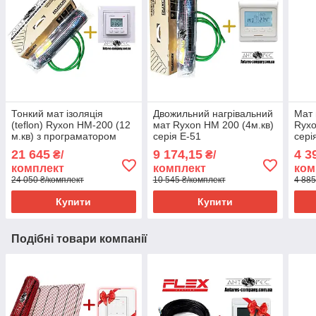
Тонкий мат ізоляція
Двожильний нагрівальний
Мат 
(teflon) Ryxon HM-200 (12
мат Ryxon НМ 200 (4м.кв)
Ryxo
м.кв) з програматором
серія E-51
сері
VEGA LTC 070
21 645
9 174,15
4 3
₴/
₴/
комплект
комплект
ком
24 050 ₴/комплект
10 545 ₴/комплект
4 885
Купити
Купити
Подібні товари компанії