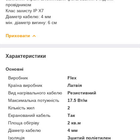
провідником
Клас захисту IP X7
Діаметр кабелю: 4 мм
мін. діаметр вигину: 6 см
Приховати
Характеристики
Основні
Виробник
Flex
Країна виробник
Латвія
Вид нагрівального кабелю
Резистивний
Максимальна потужність
17.5 Вт/м
Кількість жил
2
Екранований кабель
Так
Площа обігріву
2 кв.м
Діаметр кабелю
4 мм
Ізоляція
Зшитий поліетилен