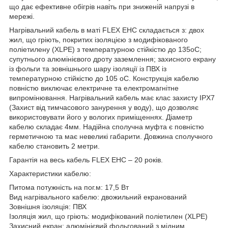
що дає ефективне обігрів навіть при зниженій напрузі в
мережі.
Нагрівальний кабель в маті FLEX EHC складається з: двох
жил, що гріють, покритих ізоляцією з модифікованого
поліетилену (XLPE) з температурною стійкістю до 135oC;
супутнього алюмінієвого дроту заземлення; захисного екрану
із фольги та зовнішнього шару ізоляції із ПВХ із
температурною стійкістю до 105 oC. Конструкція кабелю
повністю виключає електричне та електромагнітне
випромінювання. Нагрівальний кабель має клас захисту IPX7
(Захист від тимчасового занурення у воду), що дозволяє
використовувати його у вологих приміщеннях. Діаметр
кабелю складає 4мм. Надійна сполучна муфта є повністю
герметичною та має невеликі габарити. Довжина сполучного
кабелю становить 2 метри.
Гарантія на весь кабель FLEX EHC – 20 років.
Характеристики кабелю:
Питома потужність на пог.м: 17,5 Вт
Вид нагрівального кабелю: двожильний екранований
Зовнішня ізоляція: ПВХ
Ізоляція жил, що гріють: модифікований поліетилен (XLPE)
Захисний екран: алюмінієвий фольгований з мідним