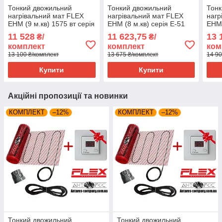
Тонкий двожильний
Тонкий двожильний
Тонк
нагрівальний мат FLEX
нагрівальний мат FLEX
нагр
EHM (9 м.кв) 1575 вт серія
EHM (8 м.кв) серія E-51
EHM 
Terneo SТ
сері
11 528
11 623,75
13 
₴/
₴/
комплект
комплект
ком
13 100 ₴/комплект
13 675 ₴/комплект
14 90
Купити
Купити
Акційні пропозиції та новинки
КОМПЛЕКТ
–12%
КОМПЛЕКТ
–12%
Тонкий двожильний
Тонкий двожильний