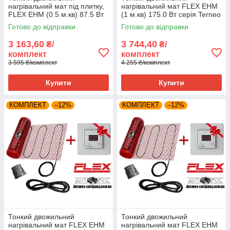
нагрівальний мат під плитку,
нагрівальний мат FLEX EHM
FLEX EHM (0.5 м.кв) 87.5 Вт
(1 м.кв) 175.0 Вт серія Terneo
серія Terneo SТ
SТ
Готово до відправки
Готово до відправки
3 163,60
3 744,40
₴/
₴/
комплект
комплект
3 595 ₴/комплект
4 255 ₴/комплект
Купити
Купити
КОМПЛЕКТ
–12%
КОМПЛЕКТ
–12%
Тонкий двожильний
Тонкий двожильний
нагрівальний мат FLEX EHM
нагрівальний мат FLEX EHM