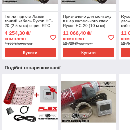
Тепла підлога Латвія
Призначено для монтажу
Ryxo
тонкий кабель Ryxon HC-
в шар кафельного клею
двож
20 (2.5 м.кв) серия RTC
Ryxon HC-20 (10 м.кв)
кабе
70.26
серія RTC 70.26
Tern
4 254,30
11 066,40
11 
₴/
₴/
комплект
комплект
ком
4 890 ₴/комплект
12 720 ₴/комплект
12 75
Купити
Купити
Подібні товари компанії