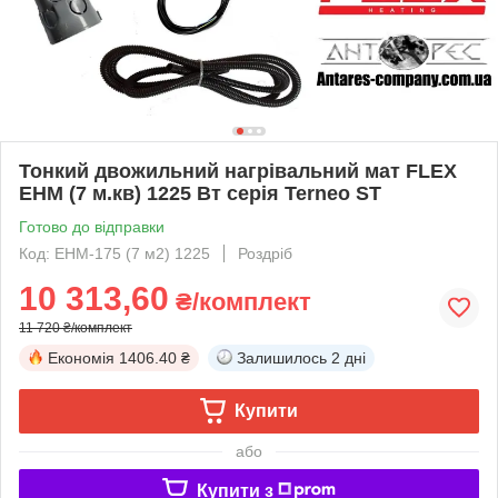
Тонкий двожильний нагрівальний мат FLEX
EHM (7 м.кв) 1225 Вт серія Terneo SТ
Готово до відправки
Код: EHM-175 (7 м2) 1225
Роздріб
10 313,60
₴/комплект
11 720 ₴/комплект
Економія
1406.40 ₴
Залишилось
2 дні
Купити
або
Купити з