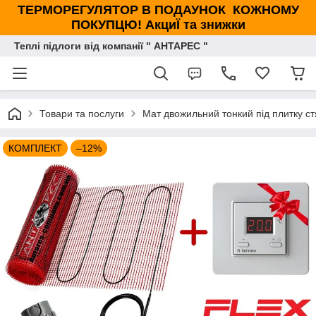
ТЕРМОРЕГУЛЯТОР В ПОДАУНОК КОЖНОМУ
ПОКУПЦЮ! АкциЇ та знижки
Теплі підлоги від компанії " АНТАРЕС "
Товари та послуги
Мат двожильний тонкий під плитку с
КОМПЛЕКТ
–12%