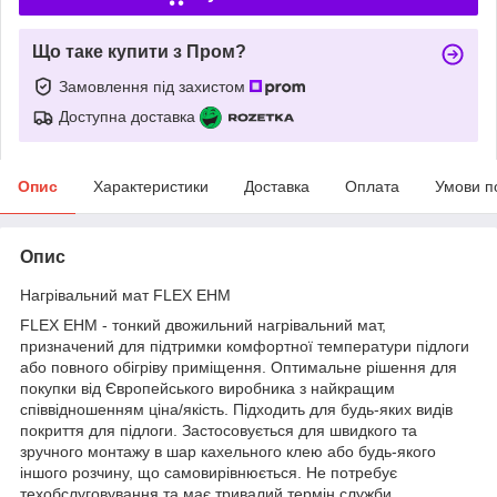
Що таке купити з Пром?
Замовлення під захистом
Доступна доставка
Опис
Характеристики
Доставка
Оплата
Умови п
Опис
Нагрівальний мат FLEX EHM
FLEX EHM - тонкий двожильний нагрівальний мат,
призначений для підтримки комфортної температури підлоги
або повного обігріву приміщення. Оптимальне рішення для
покупки від Європейського виробника з найкращим
співвідношенням ціна/якість. Підходить для будь-яких видів
покриття для підлоги. Застосовується для швидкого та
зручного монтажу в шар кахельного клею або будь-якого
іншого розчину, що самовирівнюється. Не потребує
техобслуговування та має тривалий термін служби.