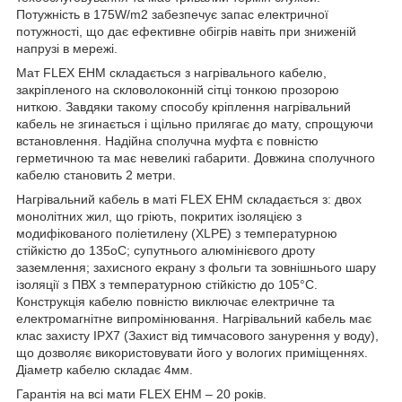
Потужність в 175W/m2 забезпечує запас електричної
потужності, що дає ефективне обігрів навіть при зниженій
напрузі в мережі.
Мат FLEX EHM складається з нагрівального кабелю,
закріпленого на скловолоконній сітці тонкою прозорою
ниткою. Завдяки такому способу кріплення нагрівальний
кабель не згинається і щільно прилягає до мату, спрощуючи
встановлення. Надійна сполучна муфта є повністю
герметичною та має невеликі габарити. Довжина сполучного
кабелю становить 2 метри.
Нагрівальний кабель в маті FLEX EHM складається з: двох
монолітних жил, що гріють, покритих ізоляцією з
модифікованого поліетилену (XLPE) з температурною
стійкістю до 135oC; супутнього алюмінієвого дроту
заземлення; захисного екрану з фольги та зовнішнього шару
ізоляції з ПВХ з температурною стійкістю до 105°C.
Конструкція кабелю повністю виключає електричне та
електромагнітне випромінювання. Нагрівальний кабель має
клас захисту IPX7 (Захист від тимчасового занурення у воду),
що дозволяє використовувати його у вологих приміщеннях.
Діаметр кабелю складає 4мм.
Гарантія на всі мати FLEX EHM – 20 років.