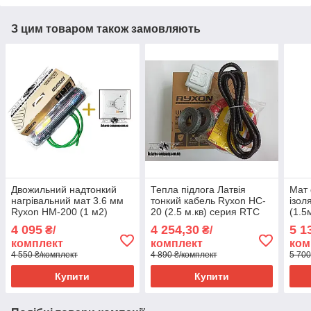
З цим товаром також замовляють
Двожильний надтонкий
Тепла підлога Латвія
Мат
нагрівальний мат 3.6 мм
тонкий кабель Ryxon HC-
ізол
Ryxon HM-200 (1 м2)
20 (2.5 м.кв) серия RTC
(1.5
серія HOF 320
70.26
4 095
4 254,30
5 1
₴/
₴/
комплект
комплект
ком
4 550 ₴/комплект
4 890 ₴/комплект
5 700
Купити
Купити