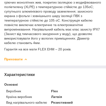
гріючих монолітних жив, покритих ізоляцією з модифікованого
поліетилену (XLPE) з температурною стійкістю до 135
o
C;
супутнього алюмінієвого проводу заземлення; захисного
екрана з фольги і зовнішнього шару ізоляції ПВХ з
температурною стійкістю до 105
o
C. Конструкція кабелю
повністю виключає електричне та електромагнітне
випромінювання. Нагрівальний кабель має клас захисту IPX7
(Захист від тимчасового занурення у воду), що дозволяє
використовувати його у вологих приміщеннях. Діаметр
кабелю становить 4мм.
Гарантія на все мати FLEX EHM – 20 років.
Приховати
Характеристики
Основні
Виробник
Flex
Країна виробник
Латвія
Вид нагрівального кабелю
Резистивний