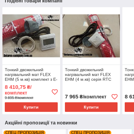
Подібні товари компанії
Тонкий двожильний
Тонкий двожильний
Тонк
нагрівальний мат FLEX
нагрівальний мат FLEX
нагр
EHM (5 м.кв) комплект з E-
EHM (4 м.кв) серія RTC
EHM 
51
70.26
70.2
8 410,75
₴/
комплект
7 965
8 6
₴/комплект
9 895 ₴/комплект
Купити
Купити
Акційні пропозиції та новинки
СПЕЦ ПРОПОЗИЦІЯ
СПЕЦ ПРОПОЗИЦІЯ