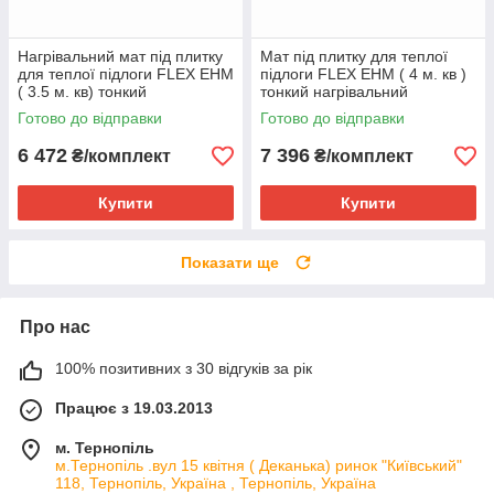
Нагрівальний мат під плитку
Мат під плитку для теплої
для теплої підлоги FLEX EHM
підлоги FLEX EHM ( 4 м. кв )
( 3.5 м. кв) тонкий
тонкий нагрівальний
двожильний
Потужність в 175W/m2
Готово до відправки
Готово до відправки
6 472
7 396
₴/комплект
₴/комплект
Купити
Купити
Показати ще
Про нас
100% позитивних з 30 відгуків за рік
Працює з 19.03.2013
м. Тернопіль
м.Тернопіль .вул 15 квітня ( Деканька) ринок "Київський"
118, Тернопіль, Україна , Тернопіль, Україна