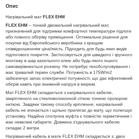
Опис
Нагрівальний мат
FLEX EHM
FLEX EHM
– тонкий двожильний нагрівальний мат,
призначений для підтримки комфортної температури підлоги
або повного обігріву приміщення. Оптимальне рішення для
покупки від Європейського виробника з кращим
співвідношенням ціна/якість. Підходить для будь-яких видів
підлогового покриття. Застосовується для швидкого і зручного
монтажу в шар кахельного клею або будь-якого іншого
самовирівнюється розчину. Не потребує техобслуговування і
має тривалий термін служби. Потужність в 175W/m
2
забезпечує запас електричної потужності, що дає ефективний
обігрів навіть при зниженій напрузі в мережі.
Мат FLEX EHM складається з нагрівального кабелю,
закріпленого на стекловолоконной сіткою тонкою прозорою
ниткою. Завдяки такому способу кріплення, нагрівальний
кабель не згинається і щільно прилягає до мату, що полегшує
установку. Надійна сполучна муфта є повністю герметичним і
має невеликі габарити. Довжина з'єднувального кабелю
складає 2 метри.
Нагріваючий кабель в мате FLEX EHM складається з: двох