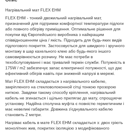
Нагрівальний мат FLEX EHM
FLEX EHM - тонкий двожильний нагрівальний мат,
призначений для підтримки комфортної температури підлоги
або повного обігріву приміщення. Оптимальне рішення для
покупки від Європейського виробника з найкращим
співвідношенням ціна / якість. Підходить для будь-яких видів
підлогового покриття. Застосовується для швидкого і зручного
монтажу в шар кахельного клею або будь-якого іншого
самовирівнюється розчину. Не має потреби в
техобслуговуванні і має тривалий термін служби. Потужність в
175W / m2 забезпечує запас електричної потужності, що дає
ефективний обігрів навіть при зниженій напрузі в мережі.
Мат FLEX EHM складається з нагрівального кабелю,
закріпленого на стекловолоконной сітці тонкою прозорою
ниткою. Завдяки такому способу кріплення, нагрівальний
кабель не згинається і щільно прилягає до мату, спрощуючи
установку. Надійна сполучна муфта є повністю герметичним і
має невеликі габарити. Довжина з'єднувального кабелю
становить 2 метри.
Нагріває кабель в мате FLEX EHM складається з: двох гріють
монолітних жив, покритих ізоляцією з модифікованого