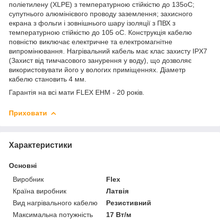
поліетилену (XLPE) з температурною стійкістю до 135oC;
супутнього алюмінієвого проводу заземлення; захисного
екрана з фольги і зовнішнього шару ізоляції з ПВХ з
температурною стійкістю до 105 oC. Конструкція кабелю
повністю виключає електричне та електромагнітне
випромінювання. Нагрівальний кабель має клас захисту IPX7
(Захист від тимчасового занурення у воду), що дозволяє
використовувати його у вологих приміщеннях. Діаметр
кабелю становить 4 мм.
Гарантія на всі мати FLEX EHM - 20 років.
Приховати
Характеристики
Основні
Виробник
Flex
Країна виробник
Латвія
Вид нагрівального кабелю
Резистивний
Максимальна потужність
17 Вт/м