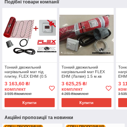
Подібні товари компанії
Тонкий двожильний
Тонкий двожильний
Тонк
нагрівальний мат під
нагрівальний мат FLEX
нагр
плитку, FLEX EHM (0.5
EHM (Латвія) 1.5 м.кв
EHM 
м.кв) 87.5 Вт серія Terneo
серія RTC 70.26
Tern
3 163,60
3 625,25
3 1
₴/
₴/
SТ
комплект
комплект
ком
3 595 ₴/комплект
4 265 ₴/комплект
3 535
Купити
Купити
Акційні пропозиції та новинки
СПЕЦ ПРОПОЗИЦІЯ
СПЕЦ ПРОПОЗИЦІЯ