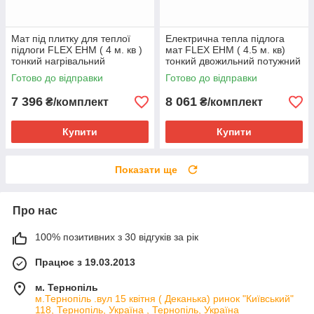
Мат під плитку для теплої
Електрична тепла підлога
підлоги FLEX EHM ( 4 м. кв )
мат FLEX EHM ( 4.5 м. кв)
тонкий нагрівальний
тонкий двожильний потужний
Потужність в 175W/m2
175W/m2
Готово до відправки
Готово до відправки
7 396
8 061
₴/комплект
₴/комплект
Купити
Купити
Показати ще
Про нас
100% позитивних з 30 відгуків за рік
Працює з 19.03.2013
м. Тернопіль
м.Тернопіль .вул 15 квітня ( Деканька) ринок "Київський"
118, Тернопіль, Україна , Тернопіль, Україна