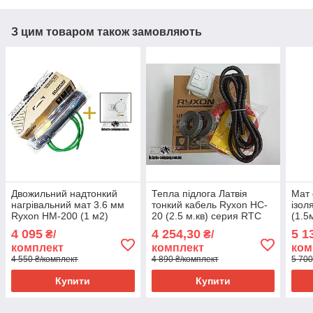
З цим товаром також замовляють
Двожильний надтонкий
Тепла підлога Латвія
Мат
нагрівальний мат 3.6 мм
тонкий кабель Ryxon HC-
ізол
Ryxon HM-200 (1 м2)
20 (2.5 м.кв) серия RTC
(1.5
серія HOF 320
70.26
4 095
4 254,30
5 1
₴/
₴/
комплект
комплект
ком
4 550 ₴/комплект
4 890 ₴/комплект
5 700
Купити
Купити