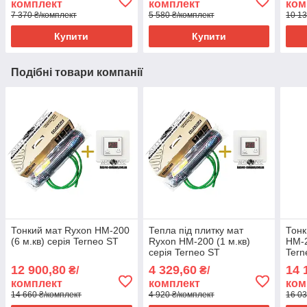
комплект
комплект
ком
7 370 ₴/комплект
5 580 ₴/комплект
10 13
Купити
Купити
Подібні товари компанії
Тонкий мат Ryxon HM-200
Тепла під плитку мат
Тонк
(6 м.кв) серія Terneo ST
Ryxon HM-200 (1 м.кв)
HM-2
серія Terneo ST
Tern
12 900,80
4 329,60
14 
₴/
₴/
комплект
комплект
ком
14 660 ₴/комплект
4 920 ₴/комплект
16 03