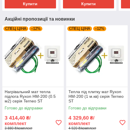
Купити
Купити
Акційні пропозиції та новинки
СПЕЦ ЦІНА
–12%
СПЕЦ ЦІНА
–12%
Нагрівальний мат тепла
Тепла під плитку мат Ryxon
підлога Ryxon HM-200 (0.5
HM-200 (1 м.кв) серія Terneo
м2) серія Terneo ST
ST
Готово до відправки
Готово до відправки
3 414,40
4 329,60
₴/
₴/
комплект
комплект
3 880 ₴/комплект
4 920 ₴/комплект