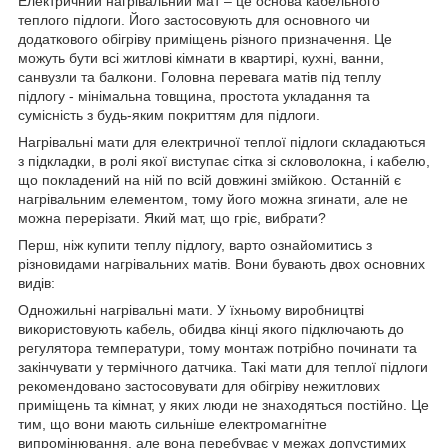
Електричний нагрівальний мат – це основа кабельного
теплого підлоги. Його застосовують для основного чи
додаткового обігріву приміщень різного призначення. Це
можуть бути всі житлові кімнати в квартирі, кухні, ванни,
санвузли та балкони. Головна перевага матів під теплу
підлогу - мінімальна товщина, простота укладання та
сумісність з будь-яким покриттям для підлоги.
Нагрівальні мати для електричної теплої підлоги складаються
з підкладки, в ролі якої виступає сітка зі скловолокна, і кабелю,
що покладений на ній по всій довжині змійкою. Останній є
нагрівальним елементом, тому його можна згинати, але не
можна перерізати. Який мат, що гріє, вибрати?
Перш, ніж купити теплу підлогу, варто ознайомитись з
різновидами нагрівальних матів. Вони бувають двох основних
видів:
Одножильні нагрівальні мати. У їхньому виробництві
використовують кабель, обидва кінці якого підключають до
регулятора температури, тому монтаж потрібно починати та
закінчувати у термічного датчика. Такі мати для теплої підлоги
рекомендовано застосовувати для обігріву нежитлових
приміщень та кімнат, у яких люди не знаходяться постійно. Це
тим, що вони мають сильніше електромагнітне
випромінювання, але вона перебуває у межах допустимих