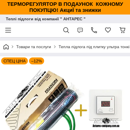
ТЕРМОРЕГУЛЯТОР В ПОДАУНОК КОЖНОМУ
ПОКУПЦЮ! АкциЇ та знижки
Теплі підлоги від компанії " АНТАРЕС "
Товари та послуги
Тепла підлога під плитку ультра тон
СПЕЦ ЦІНА
–12%