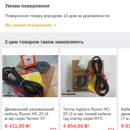
Умови повернення
Повернення товару впродовж 14 днів за домовленістю
Всі умови повернення
З цим товаром також замовляють
Двожильний нагрівальний
Тепла підлога Ryxon HC-
Кабе
кабель Ryxon HC-20 (4
20 (3 м.кв) тонкий кабель
двож
м.кв) серія Terneo ST
під плитку серія RTC
(7 м
70.26
6 411,90
4 854,60
8 8
₴/
₴/