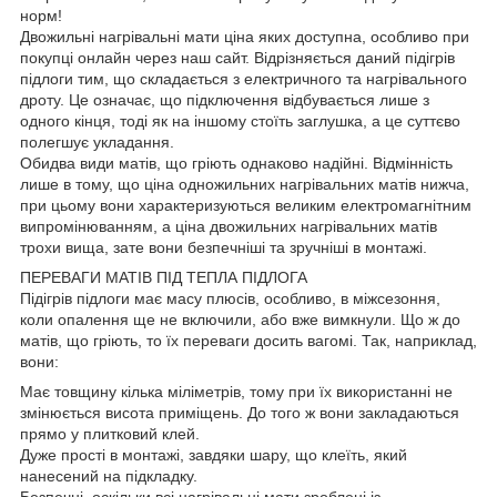
норм!
Двожильні нагрівальні мати ціна яких доступна, особливо при
покупці онлайн через наш сайт. Відрізняється даний підігрів
підлоги тим, що складається з електричного та нагрівального
дроту. Це означає, що підключення відбувається лише з
одного кінця, тоді як на іншому стоїть заглушка, а це суттєво
полегшує укладання.
Обидва види матів, що гріють однаково надійні. Відмінність
лише в тому, що ціна одножильних нагрівальних матів нижча,
при цьому вони характеризуються великим електромагнітним
випромінюванням, а ціна двожильних нагрівальних матів
трохи вища, зате вони безпечніші та зручніші в монтажі.
ПЕРЕВАГИ МАТІВ ПІД ТЕПЛА ПІДЛОГА
Підігрів підлоги має масу плюсів, особливо, в міжсезоння,
коли опалення ще не включили, або вже вимкнули. Що ж до
матів, що гріють, то їх переваги досить вагомі. Так, наприклад,
вони:
Має товщину кілька міліметрів, тому при їх використанні не
змінюється висота приміщень. До того ж вони закладаються
прямо у плитковий клей.
Дуже прості в монтажі, завдяки шару, що клеїть, який
нанесений на підкладку.
Безпечні, оскільки всі нагрівальні мати зроблені із