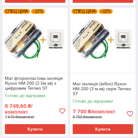
СПЕЦ ЦІНА
–12%
СПЕЦ ЦІНА
–12%
Мат фторопластова ізоляція
Ryxon HM-200 (2.5м.кв) з
Мат ізоляція (teflon) Ryxon
цифровим Terneo ST
HM-200 (3 м.кв) серія Terneo
ST
Готово до відправки
Готово до відправки
6 749,60
₴/
7 700
₴/комплект
комплект
7 670 ₴/комплект
8 750 ₴/комплект
Купити
Купити