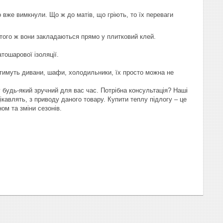
 вже вимкнули. Що ж до матів, що гріють, то їх переваги
 того ж вони закладаються прямо у плитковий клей.
атошарової ізоляції.
оятимуть дивани, шафи, холодильники, їх просто можна не
у будь-який зручний для вас час. Потрібна консультація? Наші
кавлять, з приводу даного товару. Купити теплу підлогу – це
кном та зміни сезонів.