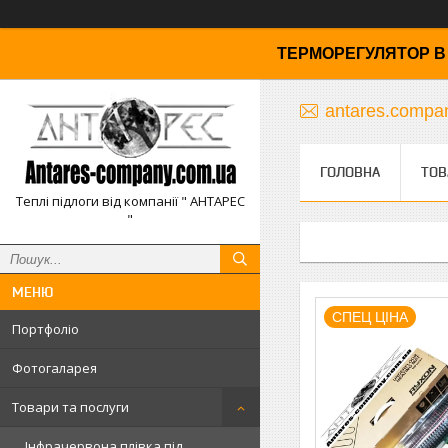
ТЕРМОРЕГУЛЯТОР В 
antares.comp
ГОЛОВНА
ТОВ
Теплі підлоги від компанії " АНТАРЕС
"
СПЕЦ ЦІНА
Портфоліо
Фотогаларея
Товари та послуги
Інфрачервона плівка під