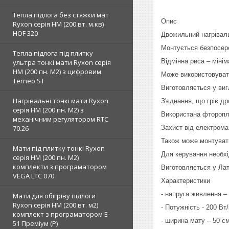
Тепла підлога без стяжки мат
Опис
Ryxon серія НМ (200 вт. м.кв)
HOF 320
Двожильний нагрівальн
Монтується безпосер
Тепла підлога під плитку
Відмінна риса – мінім
ультра тонкі мати Ryxon серія
НМ (200 пн. М2) з цифровим
Може використовуват
Terneo ST
Виготовляється у виг
Нагрівальні тонкі мати Ryxon
З'єднання, що гріє д
серія НМ (200 пн. М2) з
Використана фторопла
механічним регулятором RTC
70.26
Захист від електрома
Також може монтуватис
Мати під плитку тонкі Ryxon
Для керування необхі
серія НМ (200 пн. М2)
комплекти з програматором
Виготовляється у Латв
VEGA LTC 070
Характеристики
- напруга живлення – 
Мати для обігріву підлоги
Ryxon серія НМ (200 вт. м2)
- Потужність - 200 Вт/
комплект з програматором E-
- ширина мату – 50 см
51 Преміум (Р)