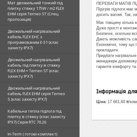
Мат двожильний тонкий під
ПЕРЕВАГИ МАТІВ ПІ
плитку стяжку 175W / m2 FLEX
Підігрів підлоги має
EHM серія Terneo SТ (Спец
досить вагомі. Так, н
пропозиція)
Має товщину кілька м
Дуже прості в монтажі
Двожильний нагрівальний
Безпечні, оскільки вс
кабель FLEX EHС з
Дають можливість сам
програмованим E-51 (клас
Економічні, тому що 
захисту IPX7)
прокладати.
Придбати нагрівальні
Двожильний нагрівальний
менеджери допоможуть
кабель під плитку в стяжку
гарантія комфорту та
FLEX EHM + Terneo ST (клас
захисту IPX7)
Двожильний нагрівальний
Інформація дл
кабель FLEX EHM серія Terneo
S (клас захисту IPX7)
Ціна:
17 661,60 ₴/ком
Кабельна тепла підлога під
плитку в стяжку (клас захисту
IPX7) Серія RTC 70.26
In-Term ( готові комплект)