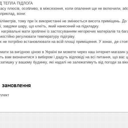
Д ТЕПЛА ПІДЛОГА
 масу плюсів, особливо, в міжсезоння, коли опалення ще не включили, або
априклад, вони:
іліметрів, тому при їх використанні не змінюється висота приміщень. До
, завдяки шару, що клеїть, який нанесений на підкладку.
і нагрівальні мати зроблені із застосуванням негорючих матеріалів та баг
остійно регулювати температуру підігріву.
їх не потрібно встановлювати на всій площі приміщення. У зонах, де ст
-мати за вигідною ціною в Україні ви можете через наш інтернет-магазин 
 вам визначитися з вибором і дадуть відповіді на всі питання, що вас ці
 затишку у вашому будинку, які надалі не залежатимуть від погоди за ві
я замовлення
плект