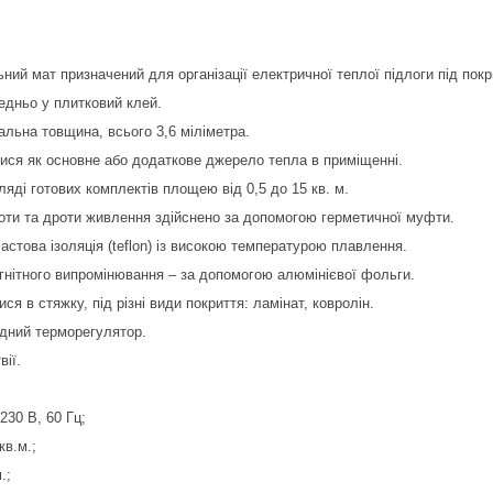
ий мат призначений для організації електричної теплої підлоги під покр
едньо у плитковий клей.
альна товщина, всього 3,6 міліметра.
ися як основне або додаткове джерело тепла в приміщенні.
ляді готових комплектів площею від 0,5 до 15 кв. м.
роти та дроти живлення здійснено за допомогою герметичної муфти.
стова ізоляція (teflon) із високою температурою плавлення.
гнітного випромінювання – за допомогою алюмінієвої фольги.
я в стяжку, під різні види покриття: ламінат, ковролін.
дний терморегулятор.
ії.
230 В, 60 Гц;
кв.м.;
.;