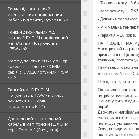
- Товщина мату - 3.6 
Тепла підлога тонкий
- клас захисту – IPX7
електричний нагрівальний
- Довжина холодного 
кабель під плитку Ryxon HC-20
- Мінімальна темпера
Тонкий двожильний під
- гарантія – 20 років.
плитку FLEX EHM нагрівальний
мат (Латвія) Потужність в
НАГРІВАЛЬНІ МАТИ 
175W / m2
Електричний нагрівал
призначення. Це можут
товщина, простота ук
Мат під плитку в стяжку в шар
кахельного клею FLEX EHM
Нагрівальні мати для 
серія RTC 70.26 потужний 175W
довжині змійкою. Ост
/ m2
Перш, ніж купити теп
Тонкий мат FLEX EHM
Одножильні нагріваль
Потужність в 175W / m2 клас
потрібно починати та
захисту IPX7 (Серія
кімнат, у яких люди 
програматор Е -51)
норм!
Двожильні нагрівальні
електричного та нагрі
Двожильний нагрівальний
полегшує укладання.
кабель в маті тонкий FLEX EHM
Обидва види матів, щ
серія Terneo S (Спец ціна)
великим електромагні