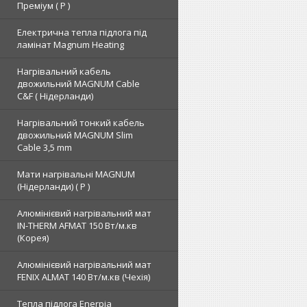
Преміум ( Р )
Електрична тепла підлога під
ламінат Magnum Heating
Нагрівальний кабель
двожильний MAGNUM Cable
C&F ( Нідерланди)
Нагрівальний тонкий кабель
двожильний MAGNUM Slim
Cable 3,5 mm
Мати нагрівальні MAGNUM
(Нідерланди) ( Р )
Алюмінієвий нагрівальний мат
IN-THERM AFMAT 150 Вт/м.кв
(Корея)
Алюмінієвий нагрівальний мат
FENIX ALMAT 140 Вт/м.кв (Чехія)
Тепла підлога Enerpia