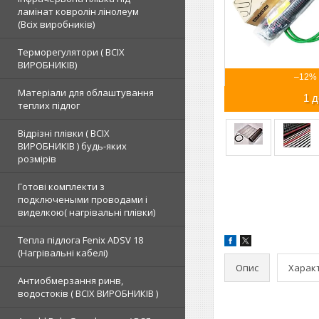
ламінат ковролін лінолеум
(Всіх виробників)
Терморегулятори ( ВСІХ
ВИРОБНИКІВ)
–12%
Матеріали для облаштування
1 д
теплих підлог
Відрізні плівки ( ВСІХ
ВИРОБНИКІВ ) будь-яких
розмірів
Готові комплекти з
подключеными проводами і
виделкою( нагрівальні плівки)
Тепла підлога Fenix ADSV 18
(Нагрівальні кабелі)
Опис
Харак
Антиобмерзання ринв,
водостоків ( ВСІХ ВИРОБНИКІВ )