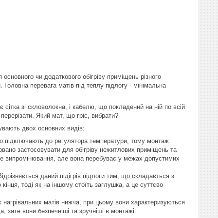
 основного чи додаткового обігріву приміщень різного
. Головна перевага матів під теплу підлогу - мінімальна
 сітка зі скловолокна, і кабелю, що покладений на ній по всій
перерізати. Який мат, що гріє, вибрати?
бувають двох основних видів:
ого підключають до регулятора температури, тому монтаж
довано застосовувати для обігріву нежитлових приміщень та
тне випромінювання, але вона перебуває у межах допустимих
ідрізняється даний підігрів підлоги тим, що складається з
кінця, тоді як на іншому стоїть заглушка, а це суттєво
х нагрівальних матів нижча, при цьому вони характеризуються
 зате вони безпечніші та зручніші в монтажі.