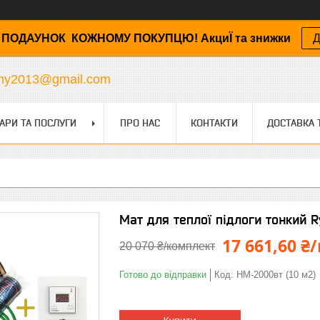
ПОДАУНОК КОЖНОМУ ПОКУПЦЮ! АкциЇ та знижки
Д
any2013@gmail.com
АРИ ТА ПОСЛУГИ
ПРО НАС
КОНТАКТИ
ДОСТАВКА 
Мат для теплої підлоги тонкий R
17 661,60 
20 070 ₴/комплект
Готово до відправки
Код:
HM-2000вт (10 м2)