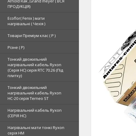
Arnold Rak ,Grand meyer ( ВСЯ
ПРОДУКЦІЯ)
Ecoflor( Fenix ) мати
нагрівальні ( Чехія )
Товари Преміум клас ( Р )
Різне ( Р)
Тонкий двожильний
нагрівальний кабель Ryxon
(Серія НС) серія RTC 70.26 (Під
плитку)
Тонкий двожильний
нагрівальний кабель Ryxon
HC-20 серія Terneo ST
Нагрівальний кабель Ryxon
(СЕРІЯ НС)
Нагрівальні мати тонкі Ryxon
серія НМ