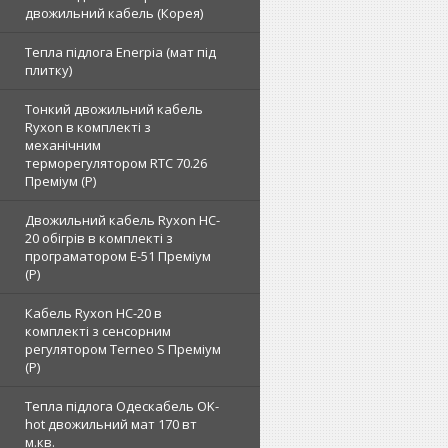
двожильний кабель (Корея)
Тепла підлога Enerpia (мат під
плитку)
Тонкий двожильний кабель
Ryxon в комплекті з
механічним
терморегулятором RTC 70.26
Преміум (Р)
Двожильний кабель Ryxon HC-
20 обігрів в комплекті з
програматором E-51 Преміум
(Р)
Кабель Ryxon HC-20 в
комплекті з сенсорним
регулятором Terneo S Преміум
(Р)
Тепла підлога Одескабель OK-
hot двожильний мат 170 вт
м.кв.