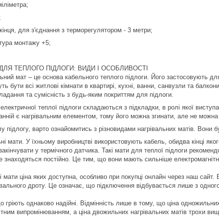
міліметра;
;
кінця, для з'єднання з терморегулятором - 3 метри;
тура монтажу +5;
ДЛЯ ТЕПЛОГО ПІДЛОГИ: ВИДИ І ОСОБЛИВОСТІ
ьний мат – це основа кабельного теплого підлоги. Його застосовують для
ь бути всі житлові кімнати в квартирі, кухні, ванни, санвузли та балкони
ладання та сумісність з будь-яким покриттям для підлоги.
електричної теплої підлоги складаються з підкладки, в ролі якої виступає
анній є нагрівальним елементом, тому його можна згинати, але не можна 
лу підлогу, варто ознайомитись з різновидами нагрівальних матів. Вони 
ні мати. У їхньому виробництві використовують кабель, обидва кінці як
 закінчувати у термічного датчика. Такі мати для теплої підлоги рекомен
не знаходяться постійно. Це тим, що вони мають сильніше електромагні
 мати ціна яких доступна, особливо при покупці онлайн через наш сайт. В
вального дроту. Це означає, що підключення відбувається лише з одного 
о гріють однаково надійні. Відмінність лише в тому, що ціна одножильни
тним випромінюванням, а ціна двожильних нагрівальних матів трохи вища,