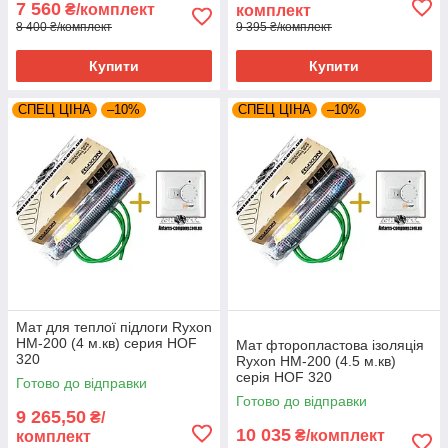
7 560
₴/комплект
комплект
8 400 ₴/комплект
9 395 ₴/комплект
Купити
Купити
СПЕЦ ЦІНА
–10%
СПЕЦ ЦІНА
–10%
Мат для теплої підлоги Ryxon
HM-200 (4 м.кв) серия HOF
Мат фторопластова ізоляція
320
Ryxon HM-200 (4.5 м.кв)
серія HOF 320
Готово до відправки
Готово до відправки
9 265,50
₴/
10 035
₴/комплект
комплект