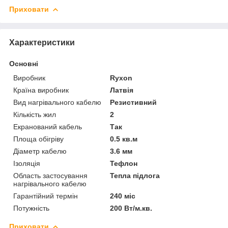
Приховати
Характеристики
Основні
Виробник
Ryxon
Країна виробник
Латвія
Вид нагрівального кабелю
Резистивний
Кількість жил
2
Екранований кабель
Так
Площа обігріву
0.5 кв.м
Діаметр кабелю
3.6 мм
Ізоляція
Тефлон
Область застосування
Тепла підлога
нагрівального кабелю
Гарантійний термін
240 міс
Потужність
200 Вт/м.кв.
Приховати