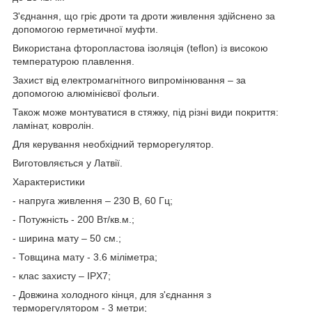
З'єднання, що гріє дроти та дроти живлення здійснено за
допомогою герметичної муфти.
Використана фторопластова ізоляція (teflon) із високою
температурою плавлення.
Захист від електромагнітного випромінювання – за
допомогою алюмінієвої фольги.
Також може монтуватися в стяжку, під різні види покриття:
ламінат, ковролін.
Для керування необхідний терморегулятор.
Виготовляється у Латвії.
Характеристики
- напруга живлення – 230 В, 60 Гц;
- Потужність - 200 Вт/кв.м.;
- ширина мату – 50 см.;
- Товщина мату - 3.6 міліметра;
- клас захисту – IPX7;
- Довжина холодного кінця, для з'єднання з
терморегулятором - 3 метри;