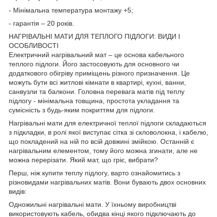
- Мінімальна температура монтажу +5;
- гарантія – 20 років.
НАГРІВАЛЬНІ МАТИ ДЛЯ ТЕПЛОГО ПІДЛОГИ: ВИДИ І
ОСОБЛИВОСТІ
Електричний нагрівальний мат – це основа кабельного
теплого підлоги. Його застосовують для основного чи
додаткового обігріву приміщень різного призначення. Це
можуть бути всі житлові кімнати в квартирі, кухні, ванни,
санвузли та балкони. Головна перевага матів під теплу
підлогу - мінімальна товщина, простота укладання та
сумісність з будь-яким покриттям для підлоги.
Нагрівальні мати для електричної теплої підлоги складаються
з підкладки, в ролі якої виступає сітка зі скловолокна, і кабелю,
що покладений на ній по всій довжині змійкою. Останній є
нагрівальним елементом, тому його можна згинати, але не
можна перерізати. Який мат, що гріє, вибрати?
Перш, ніж купити теплу підлогу, варто ознайомитись з
різновидами нагрівальних матів. Вони бувають двох основних
видів:
Одножильні нагрівальні мати. У їхньому виробництві
використовують кабель, обидва кінці якого підключають до