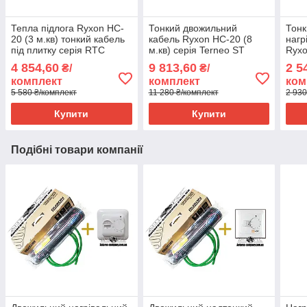
Тепла підлога Ryxon HC-
Тонкий двожильний
Тонк
20 (3 м.кв) тонкий кабель
кабель Ryxon HC-20 (8
нагр
під плитку серія RTC
м.кв) серія Terneo ST
Ryxo
70.26
RTC 
4 854,60
9 813,60
2 5
₴/
₴/
комплект
комплект
ком
5 580 ₴/комплект
11 280 ₴/комплект
2 930
Купити
Купити
Подібні товари компанії