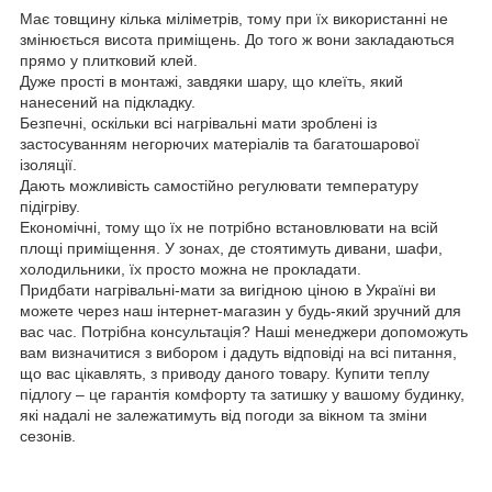
Має товщину кілька міліметрів, тому при їх використанні не
змінюється висота приміщень. До того ж вони закладаються
прямо у плитковий клей.
Дуже прості в монтажі, завдяки шару, що клеїть, який
нанесений на підкладку.
Безпечні, оскільки всі нагрівальні мати зроблені із
застосуванням негорючих матеріалів та багатошарової
ізоляції.
Дають можливість самостійно регулювати температуру
підігріву.
Економічні, тому що їх не потрібно встановлювати на всій
площі приміщення. У зонах, де стоятимуть дивани, шафи,
холодильники, їх просто можна не прокладати.
Придбати нагрівальні-мати за вигідною ціною в Україні ви
можете через наш інтернет-магазин у будь-який зручний для
вас час. Потрібна консультація? Наші менеджери допоможуть
вам визначитися з вибором і дадуть відповіді на всі питання,
що вас цікавлять, з приводу даного товару. Купити теплу
підлогу – це гарантія комфорту та затишку у вашому будинку,
які надалі не залежатимуть від погоди за вікном та зміни
сезонів.