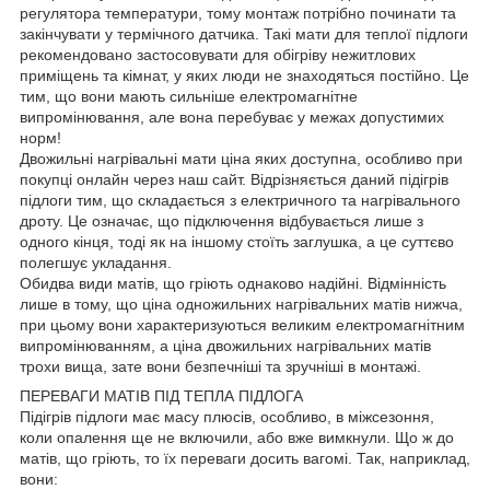
регулятора температури, тому монтаж потрібно починати та
закінчувати у термічного датчика. Такі мати для теплої підлоги
рекомендовано застосовувати для обігріву нежитлових
приміщень та кімнат, у яких люди не знаходяться постійно. Це
тим, що вони мають сильніше електромагнітне
випромінювання, але вона перебуває у межах допустимих
норм!
Двожильні нагрівальні мати ціна яких доступна, особливо при
покупці онлайн через наш сайт. Відрізняється даний підігрів
підлоги тим, що складається з електричного та нагрівального
дроту. Це означає, що підключення відбувається лише з
одного кінця, тоді як на іншому стоїть заглушка, а це суттєво
полегшує укладання.
Обидва види матів, що гріють однаково надійні. Відмінність
лише в тому, що ціна одножильних нагрівальних матів нижча,
при цьому вони характеризуються великим електромагнітним
випромінюванням, а ціна двожильних нагрівальних матів
трохи вища, зате вони безпечніші та зручніші в монтажі.
ПЕРЕВАГИ МАТІВ ПІД ТЕПЛА ПІДЛОГА
Підігрів підлоги має масу плюсів, особливо, в міжсезоння,
коли опалення ще не включили, або вже вимкнули. Що ж до
матів, що гріють, то їх переваги досить вагомі. Так, наприклад,
вони: