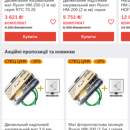
Двожильний нагрівальний
Двожильний надтонкий
Нагр
мат Ryxon HM-200 (1 м кв)
нагрівальний мат Ryxon
HM-2
серія RTC 70.26
HM-200 (2 м.кв) серия
HOF
HOF 320
3 621
5 751
12 
₴/
₴/
комплект
комплект
ком
4 260 ₴/комплект
6 390 ₴/комплект
14 30
Купити
Купити
Акційні пропозиції та новинки
СПЕЦ ЦІНА
–10%
СПЕЦ ЦІНА
–10%
Двожильний надтонкий
Мат фторопластова ізоляція
нагрівальний мат 3.6 мм
Ryxon HM-200 (1.5м.) серия