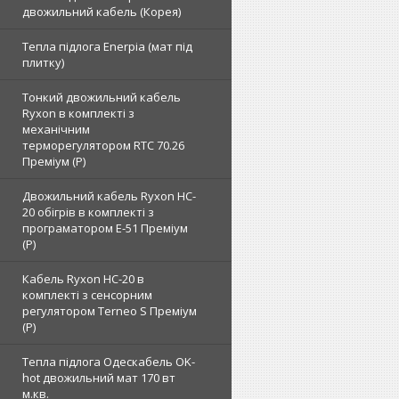
двожильний кабель (Корея)
Тепла підлога Enerpia (мат під
плитку)
Тонкий двожильний кабель
Ryxon в комплекті з
механічним
терморегулятором RTC 70.26
Преміум (Р)
Двожильний кабель Ryxon HC-
20 обігрів в комплекті з
програматором E-51 Преміум
(Р)
Кабель Ryxon HC-20 в
комплекті з сенсорним
регулятором Terneo S Преміум
(Р)
Тепла підлога Одескабель OK-
hot двожильний мат 170 вт
м.кв.