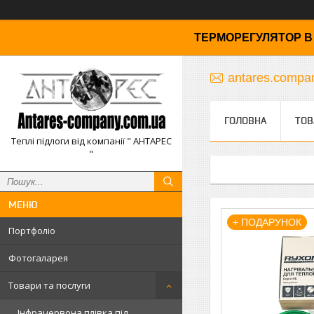
ТЕРМОРЕГУЛЯТОР В 
antares.comp
ГОЛОВНА
ТОВ
Теплі підлоги від компанії " АНТАРЕС
"
+ ПОДАРУНОК
Портфоліо
Фотогаларея
Товари та послуги
Інфрачервона плівка під