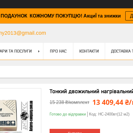
ПОДАУНОК КОЖНОМУ ПОКУПЦЮ! АкциЇ та знижки
Д
any2013@gmail.com
АРИ ТА ПОСЛУГИ
ПРО НАС
КОНТАКТИ
ДОСТАВКА 
Тонкий двожильний нагрівальний
13 409,44 
15 238 ₴/комплект
Готово до відправки
Код:
HC-2400вт(12 м2)