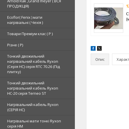
Arnold Rak ,Grand meyer ( ВСЯ
ПРОДУКЦІЯ)
1
С
Ecoflor( Fenix ) мати
(
нагрівальні ( Чехія )
Товари Преміум клас ( Р )
Різне ( Р)
Тонкий двожильний
Опис
Харак
нагрівальний кабель Ryxon
(Серія НС) серія RTC 70.26 (Під
плитку)
Тонкий двожильний
нагрівальний кабель Ryxon
HC-20 серія Terneo ST
Нагрівальний кабель Ryxon
(СЕРІЯ НС)
Нагрівальні мати тонкі Ryxon
серія НМ