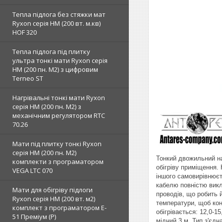
Тепла підлога без стяжки мат
Ryxon серія НМ (200 вт. м.кв)
HOF 320
Тепла підлога під плитку
ультра тонкі мати Ryxon серія
НМ (200 пн. М2) з цифровим
Terneo ST
Нагрівальні тонкі мати Ryxon
серія НМ (200 пн. М2) з
механічним регулятором RTC
70.26
Мати під плитку тонкі Ryxon
серія НМ (200 пн. М2)
Тонкий двожильний на
комплекти з програматором
обігріву приміщення.
VEGA LTC 070
іншого самовирівнюєт
кабелю повністю викл
Мати для обігріву підлоги
проводів, що робить 
Ryxon серія НМ (200 вт. м2)
температури, щоб кон
комплект з програматором E-
обігрівається: 12,0-1
51 Преміум (Р)
мідний 3 м. Тип з'єд