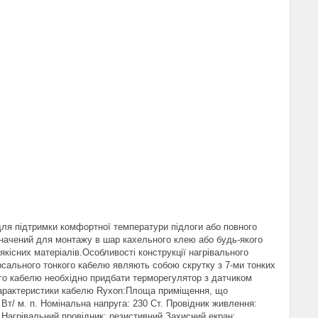
ля підтримки комфортної температури підлоги або повного
изначений для монтажу в шар кахельного клею або будь-якого
кісних матеріалів.Особливості конструкції нагрівального
рсального тонкого кабелю являють собою скрутку з 7-ми тонких
ого кабелю необхідно придбати терморегулятор з датчиком
 характеристики кабелю Ryxon:Площа приміщення, що
 Вт/ м. п. Номінальна напруга: 230 Ст. Провідник живлення:
.Нагрівальний провідник: резистивний.Захисний екран: