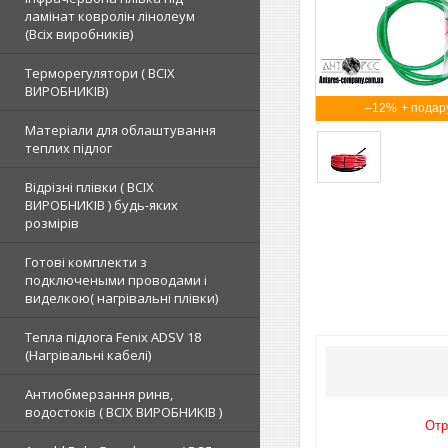
ламінат ковролін лінолеум
(Всіх виробників)
Терморегулятори ( ВСІХ
ВИРОБНИКІВ)
–12%
Матеріали для облаштування
теплих підлог
Відрізні плівки ( ВСІХ
ВИРОБНИКІВ ) будь-яких
розмірів
Готові комплекти з
подключеными проводами і
виделкою( нагрівальні плівки)
Тепла підлога Fenix ADSV 18
(Нагрівальні кабелі)
Антиобмерзання ринв,
водостоків ( ВСІХ ВИРОБНИКІВ )
Отр