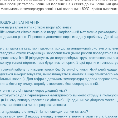
шня ізоляція: тефлон.Зовнішня ізоляція: ПХВ стійка до УФ.Зовнішній діам
. Максимальна температура зовнішньої оболонки: +80°С. Країна виробник:
 ПОШИРЕНІ ЗАПИТАННЯ
кі нагрівальні мати - сіткою вгору або вниз?
йснюватися сіткою вниз або вгору. Нагрівальний мат можна розкладати, я
 ідеально рівно. Переворот допоможе вирішити дану проблему. Деякі вир
епла підлога в квартирі підключатися до загальдомовий системі опаленн
атверджені схеми комунікацій забороняється (якщо роботи проводяться в
ерних комунікацій (під'єднують до водопровідних труб, розташованим в к
контур теплої підлоги, тиск буде нижче норми. З цієї причини температур
 гріючий кабель плитковим клеєм без бетонної стяжки. Який клей краще
ндується використовувати, якщо планується монтаж в шар плиткового кл
 більший кабель). Для гофри з датчиком температури підлоги проробляєт
ти на бетонну плиту, штробу створюють безпосередньо в ній.
чення теплої підлоги через діодний міст?
ристовується для перетворення електричного змінного струму в пульсую
 (в іншому випадку гарантія не діятиме). Ще один мінус діодного моста -
овим нагріванням чи не працювати зовсім.
ати підкладку в стяжку? Чи не пошкодиться чи стяжка?
мова монтажу. В іншому випадку виникнуть значні втрати тепла. Стяжка