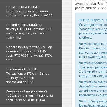
луженная мідь.Внутрі
Тепла підлога тонкий
радіус вигину: 30 мм
електричний нагрівальний
кабель під плитку Ryxon HC-20
ТЕПЛА ПІДЛОГА.
Тонкий двожильний під
Як укладаються тон
плитку FLEX EHM нагрівальний
Укладання може зді
мат (Латвія) Потужність в
розташовуватися не
175W / m2
клейкою.
Чи може водяний т
Мат під плитку в стяжку в шар
Вносити зміни в з
кахельного клею FLEX EHM
відносять до інжен
серія RTC 70.26 потужний 175W
нього буде додано 
/ m2
Чи можна заливати
Тонкі мати рекоме
Тонкий мат FLEX EHM
2,5-3 мм (6-7 мм -
Потужність в 175W / m2 клас
планується уклада
захисту IPX7 (Серія
програматор Е -51)
Чи можливо підклю
Діодний міст вико
до змінного струму
Двожильний нагрівальний
працювати з частк
кабель в маті тонкий FLEX EHM
серія Terneo S (Спец ціна)
Чи потрібно уклад
Це найважливіша у