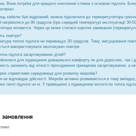
кна. Вони потрібні для кращого зчеплення стяжки з основою підлоги. Бли
атеріал.
ець кабелю був відрізаний, можна підключити до терморегулятора гріюч
й нагріватися до 90 градусів (при середній температурі експлуатації 30-5
ятора оплавітся. Через це може статися коротке замикання (терморегул
ть повітря?
атура теплої підлоги не перевищує 30 градусів. Тому, висушування повіт
ється використовувати зволожувач повітря.
пла підлога загартовуванню дітей?
облялися для підвищення домашнього комфорту як для дорослих, так і дл
шність залежить від чіткості проходження принципам загартовування, а не 
орює сприятливе середовище для розвитку мікробів?
 не відповідає дійсності. Мікроби активно розвиваються в тому випадку
ні теплі підлоги чи ні. У приміщенні з підвищеною вологістю тепла під
я замовлення
плект