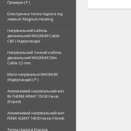
Преміум ( Р )
Електрична тепла підлога під
ламінат Magnum Heating
Нагрівальний кабель
двожильний MAGNUM Cable
C&F ( Нідерланди)
Нагрівальний тонкий кабель
двожильний MAGNUM Slim
Cable 3,5 mm
Мати нагрівальні MAGNUM
(Нідерланди) ( Р )
Алюмінієвий нагрівальний мат
IN-THERM AFMAT 150 Вт/м.кв
(Корея)
Алюмінієвий нагрівальний мат
FENIX ALMAT 140 Вт/м.кв (Чехія)
Тепла підлога Enerpia