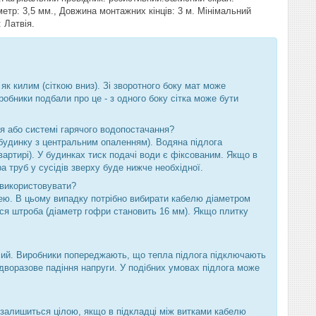
етр: 3,5 мм., Довжина монтажних кінців: 3 м. Мінімальний
 Латвія.
к килим (сіткою вниз). Зі зворотного боку мат може
обники подбали про це - з одного боку сітка може бути
я або системі гарячого водопостачання?
 будинку з центральним опаленням). Водяна підлога
вартирі). У будинках тиск подачі води є фіксованим. Якщо в
а труб у сусідів зверху буде нижче необхідної.
 використовувати?
ею. В цьому випадку потрібно вибирати кабелю діаметром
ься штроба (діаметр гофри становить 16 мм). Якщо плитку
чий. Виробники попереджають, що тепла підлога підключають
 дворазове падіння напруги. У подібних умовах підлога може
 залишиться цілою, якщо в підкладці між витками кабелю