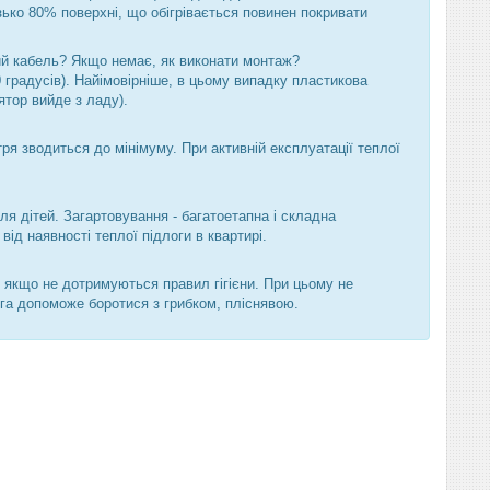
зько 80% поверхні, що обігрівається повинен покривати
ий кабель? Якщо немає, як виконати монтаж?
0 градусів). Найімовірніше, в цьому випадку пластикова
ятор вийде з ладу).
ря зводиться до мінімуму. При активній експлуатації теплої
я дітей. Загартовування - багатоетапна і складна
від наявності теплої підлоги в квартирі.
, якщо не дотримуються правил гігієни. При цьому не
лога допоможе боротися з грибком, пліснявою.