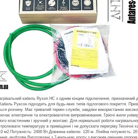
грівальний кабель Ryxon HC з одним кінцем підключення, призначений д
 Кабель Руксон підходить для будь-яких типів підлогового покриття. Пр
ься розчину. Має тривалий термін служби, завдяки використанню високоя
ючає електричне та електромагнітне випромінювання. Гріючі жили уніве
його еластичним і зручний у монтажі. Для нормальної роботи нагрівальн
тролювати температуру в приміщенні і не допускати перегріву.Технічні
5,0 м2.Потужність: 2400 Вт.Довжина кабелю: 120 м. Лінійна потужність: 20
нання: муфтове.Виготовлені з 7-жильною дроту з високим омічним опором