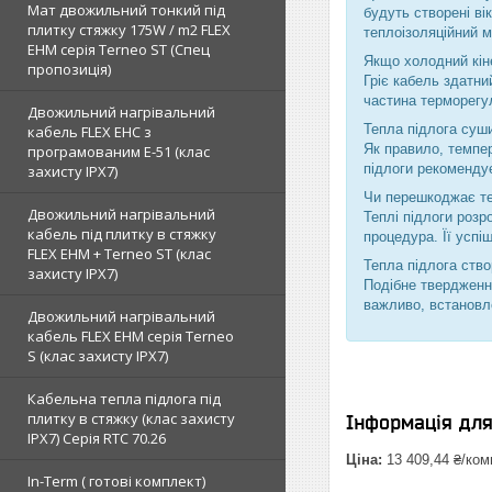
Мат двожильний тонкий під
будуть створені ві
плитку стяжку 175W / m2 FLEX
теплоізоляційний м
EHM серія Terneo SТ (Спец
Якщо холодний кін
пропозиція)
Гріє кабель здатни
частина терморегул
Двожильний нагрівальний
Тепла підлога суши
кабель FLEX EHС з
Як правило, темпер
програмованим E-51 (клас
підлоги рекоменду
захисту IPX7)
Чи перешкоджає те
Двожильний нагрівальний
Теплі підлоги розр
кабель під плитку в стяжку
процедура. Її успі
FLEX EHM + Terneo ST (клас
Тепла підлога ств
захисту IPX7)
Подібне твердження
важливо, встановле
Двожильний нагрівальний
кабель FLEX EHM серія Terneo
S (клас захисту IPX7)
Кабельна тепла підлога під
плитку в стяжку (клас захисту
Інформація дл
IPX7) Серія RTC 70.26
Ціна:
13 409,44 ₴/ком
In-Term ( готові комплект)