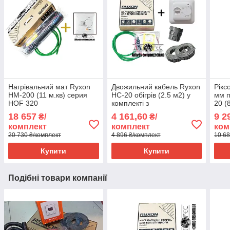
Нагрівальний мат Ryxon
Двожильний кабель Ryxon
Рікс
HM-200 (11 м.кв) серия
HC-20 обігрів (2.5 м2) у
мм п
HOF 320
комплекті з
20 (
терморегулятором RTC
70.2
18 657
4 161,60
9 2
₴/
₴/
70.26
комплект
комплект
ком
20 730 ₴/комплект
4 896 ₴/комплект
10 68
Купити
Купити
Подібні товари компанії