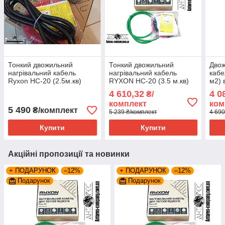
Тонкий двожильний
Тонкий двожильний
Двож
нагрівальний кабель
нагрівальний кабель
кабе
Ryxon HC-20 (2.5м.кв)
RYXON HC-20 (3.5 м.кв)
м2) 
серія Terneo ST
700 вт
сенс
4 610,32
4 0
₴/
Tern
комплект
ком
5 490
₴/комплект
5 239 ₴/комплект
4 690
Купити
Купити
Акційні пропозиції та новинки
+ ПОДАРУНОК
–12%
+ ПОДАРУНОК
–12%
Подарунок
Подарунок