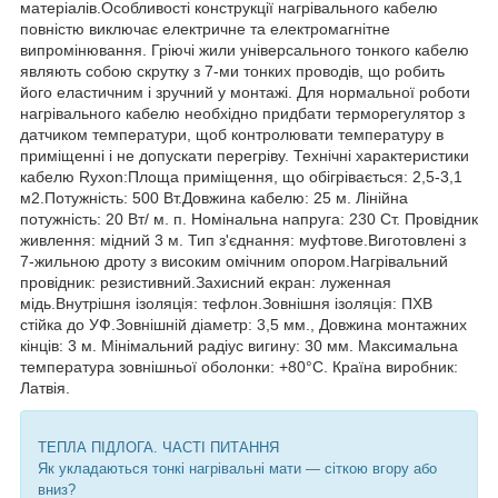
матеріалів.Особливості конструкції нагрівального кабелю
повністю виключає електричне та електромагнітне
випромінювання. Гріючі жили універсального тонкого кабелю
являють собою скрутку з 7-ми тонких проводів, що робить
його еластичним і зручний у монтажі. Для нормальної роботи
нагрівального кабелю необхідно придбати терморегулятор з
датчиком температури, щоб контролювати температуру в
приміщенні і не допускати перегріву. Технічні характеристики
кабелю Ryxon:Площа приміщення, що обігрівається: 2,5-3,1
м2.Потужність: 500 Вт.Довжина кабелю: 25 м. Лінійна
потужність: 20 Вт/ м. п. Номінальна напруга: 230 Ст. Провідник
живлення: мідний 3 м. Тип з'єднання: муфтове.Виготовлені з
7-жильною дроту з високим омічним опором.Нагрівальний
провідник: резистивний.Захисний екран: луженная
мідь.Внутрішня ізоляція: тефлон.Зовнішня ізоляція: ПХВ
стійка до УФ.Зовнішній діаметр: 3,5 мм., Довжина монтажних
кінців: 3 м. Мінімальний радіус вигину: 30 мм. Максимальна
температура зовнішньої оболонки: +80°С. Країна виробник:
Латвія.
ТЕПЛА ПІДЛОГА. ЧАСТІ ПИТАННЯ
Як укладаються тонкі нагрівальні мати — сіткою вгору або
вниз?