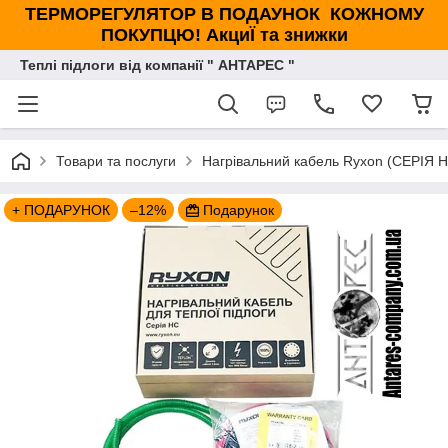
ТЕРМОРЕГУЛЯТОР В ПОДАУНОК КОЖНОМУ
ПОКУПЦЮ! АкциЇ та знижки
Теплі підлоги від компанії " АНТАРЕС "
Товари та послуги
Нагрівальний кабель Ryxon (СЕРІЯ 
+ ПОДАРУНОК
–12%
Подарунок