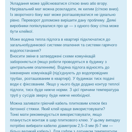
Укладання може здійснюватися сіткою вниз або вгору.
Нагрівальний мат можна розкладати, як килим (сіткою вниз).
Із зворотного боку мат може розташовуватися не ідеально
рівно. Переворот допоможе вирішити дану проблему. Деякі
виробники попіклувалися про це — з одного боку сітка може
бути клейкої.
Може водяна тепла підлога в квартирі підключатися до
загальнобудинкової системи опалення та системи гарячого
водопостачання?
Вносити зміни в затверджені схеми комунікацій
забороняється (якщо роботи проводяться в будинку з
центральним опаленням). Водяна підлога відносять до
інженерних комунікацій (під'єднують до водопровідних
трубах, розташованим в квартирі). У будинках тиск подачі
води є фіксованим. Якщо у нього буде додано контур теплої
підлоги, тиск буде нижче норми. З цієї причини температура
труб у сусідів зверху буде нижче необхідної.
Можна заливати гріючий кабель плитковим клеєм без
бетонної стяжки. Який клей краще використовувати?
Тонкі мати рекомендується використовувати, якщо
планується монтаж в шар плиткового клею. У цьому випадку
потрібно вибирати кабелю діаметром 2,5–3 мм (6-7 мм —
більш великий кабель). Для гофри з датчиком температури