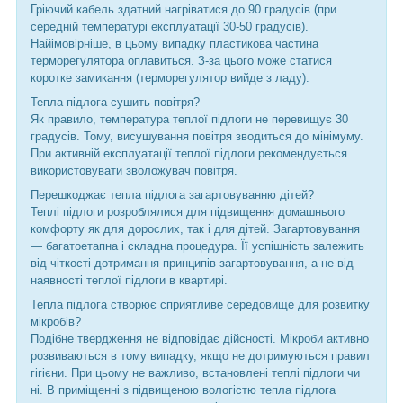
Гріючий кабель здатний нагріватися до 90 градусів (при
середній температурі експлуатації 30-50 градусів).
Найімовірніше, в цьому випадку пластикова частина
терморегулятора оплавиться. З-за цього може статися
коротке замикання (терморегулятор вийде з ладу).
Тепла підлога сушить повітря?
Як правило, температура теплої підлоги не перевищує 30
градусів. Тому, висушування повітря зводиться до мінімуму.
При активній експлуатації теплої підлоги рекомендується
використовувати зволожувач повітря.
Перешкоджає тепла підлога загартовуванню дітей?
Теплі підлоги розроблялися для підвищення домашнього
комфорту як для дорослих, так і для дітей. Загартовування
— багатоетапна і складна процедура. Її успішність залежить
від чіткості дотримання принципів загартовування, а не від
наявності теплої підлоги в квартирі.
Тепла підлога створює сприятливе середовище для розвитку
мікробів?
Подібне твердження не відповідає дійсності. Мікроби активно
розвиваються в тому випадку, якщо не дотримуються правил
гігієни. При цьому не важливо, встановлені теплі підлоги чи
ні. В приміщенні з підвищеною вологістю тепла підлога