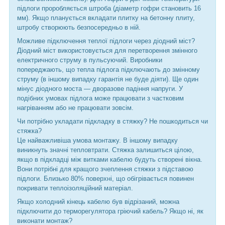
підлоги проробляється штроба (діаметр гофри становить 16
мм). Якщо планується вкладати плитку на бетонну плиту,
штробу створюють безпосередньо в ній.
Можливе підключення теплої підлоги через діодний міст?
Діодний міст використовується для перетворення змінного
електричного струму в пульсуючий. Виробники
попереджають, що тепла підлога підключають до змінному
струму (в іншому випадку гарантія не буде діяти). Ще один
мінус діодного моста — дворазове падіння напруги. У
подібних умовах підлога може працювати з частковим
нагріванням або не працювати зовсім.
Чи потрібно укладати підкладку в стяжку? Не пошкодиться чи
стяжка?
Це найважливіша умова монтажу. В іншому випадку
виникнуть значні тепловтрати. Стяжка залишиться цілою,
якщо в підкладці між витками кабелю будуть створені вікна.
Вони потрібні для кращого зчеплення стяжки з підставою
підлоги. Близько 80% поверхні, що обігрівається повинен
покривати теплоізоляційний матеріал.
Якщо холодний кінець кабелю був відрізаний, можна
підключити до терморегулятора гріючий кабель? Якщо ні, як
виконати монтаж?