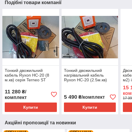
Подібні товари компанії
Тонкий двожильний
Тонкий двожильний
Двож
кабель Ryxon HC-20 (8
нагрівальний кабель
кабе
м.кв) серія Terneo ST
Ryxon HC-20 (2.5м.кв)
м2) 
серія Terneo ST
регу
15 
11 280
₴/
ком
5 490
₴/комплект
комплект
17 39
Купити
Купити
Акційні пропозиції та новинки