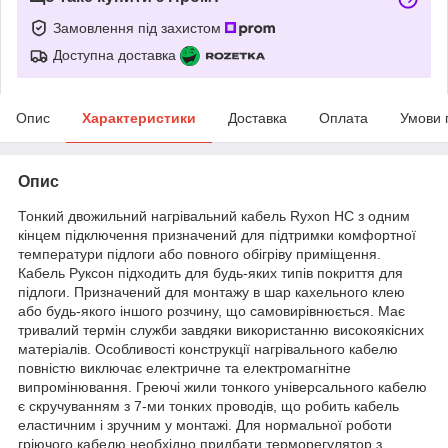
Замовлення під захистом
Доступна доставка
Опис
Характеристики
Доставка
Оплата
Умови 
Опис
Тонкий двожильний нагрівальний кабель Ryxon HC з одним
кінцем підключення призначений для підтримки комфортної
температури підлоги або повного обігріву приміщення.
Кабель Руксон підходить для будь-яких типів покриття для
підлоги. Призначений для монтажу в шар кахельного клею
або будь-якого іншого розчину, що самовирівнюється. Має
тривалий термін служби завдяки використанню високоякісних
матеріалів. Особливості конструкції нагрівального кабелю
повністю виключає електричне та електромагнітне
випромінювання. Греючі жили тонкого універсального кабелю
є скручуванням з 7-ми тонких проводів, що робить кабель
еластичним і зручним у монтажі. Для нормальної роботи
гріючого кабелю необхідно придбати терморегулятор з