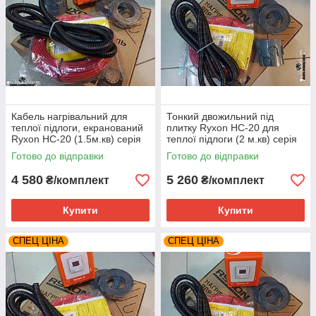
Кабель нагрівальний для
Тонкий двожильний під
теплої підлоги, екранований
плитку Ryxon HC-20 для
Ryxon HC-20 (1.5м.кв) серія
теплої підлоги (2 м.кв) серія
Terneo St
Terneo ST
Готово до відправки
Готово до відправки
4 580
5 260
₴/комплект
₴/комплект
Купити
Купити
СПЕЦ ЦІНА
СПЕЦ ЦІНА