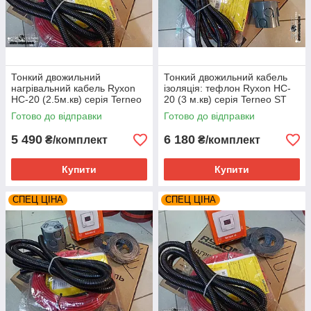
Тонкий двожильний
Тонкий двожильний кабель
нагрівальний кабель Ryxon
ізоляція: тефлон Ryxon HC-
HC-20 (2.5м.кв) серія Terneo
20 (3 м.кв) серія Terneo ST
ST
Готово до відправки
Готово до відправки
5 490
6 180
₴/комплект
₴/комплект
Купити
Купити
СПЕЦ ЦІНА
СПЕЦ ЦІНА