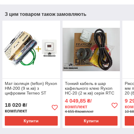
З цим товаром також замовляють
Мат ізоляція (teflon) Ryxon
Тонкий кабель в шар
Рікс
HM-200 (9 м.кв) з
кафельного клею Ryxon
мм п
цифровим Terneo ST
HC-20 (2 м.кв) серія RTC
20 (
70.26
70.2
4 049,85
9 2
₴/
18 020
₴/
комплект
ком
комплект
4 655 ₴/комплект
10 68
Купити
Купити