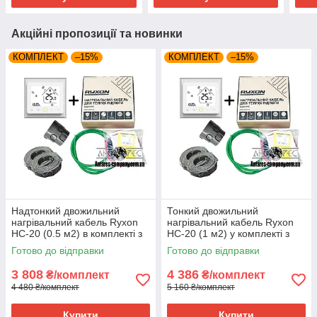
Акційні пропозиції та новинки
КОМПЛЕКТ
–15%
КОМПЛЕКТ
–15%
Надтонкий двожильний
Тонкий двожильний
нагрівальний кабель Ryxon
нагрівальний кабель Ryxon
HC-20 (0.5 м2) в комплекті з
HC-20 (1 м2) у комплекті з
WI-FI thermostat TWE02
WI-FI thermostat
Готово до відправки
Готово до відправки
3 808
4 386
₴/комплект
₴/комплект
4 480 ₴/комплект
5 160 ₴/комплект
Купити
Купити