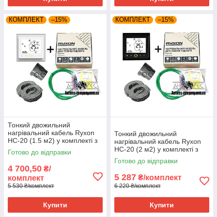
КОМПЛЕКТ
–15%
КОМПЛЕКТ
–15%
Тонкий двожильний
нагрівальний кабель Ryxon
Тонкий двожильний
HC-20 (1.5 м2) у комплекті з
нагрівальний кабель Ryxon
WI-FI thermostat TWE02
HC-20 (2 м2) у комплекті з
Готово до відправки
WI-FI thermostat TWE02
Готово до відправки
4 700,50
₴/
5 287
₴/комплект
комплект
5 530 ₴/комплект
6 220 ₴/комплект
Купити
Купити