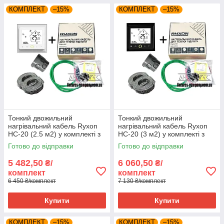
КОМПЛЕКТ
–15%
КОМПЛЕКТ
–15%
Тонкий двожильний
Тонкий двожильний
нагрівальний кабель Ryxon
нагрівальний кабель Ryxon
HC-20 (2.5 м2) у комплекті з
HC-20 (3 м2) у комплекті з
WI-FI thermostat
WI-FI thermostat TWE02
Готово до відправки
Готово до відправки
5 482,50
6 060,50
₴/
₴/
комплект
комплект
6 450 ₴/комплект
7 130 ₴/комплект
Купити
Купити
КОМПЛЕКТ
–15%
КОМПЛЕКТ
–15%