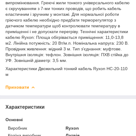
випромінювання. Греючі жили тонкого універсального кабелю
є скручуванням з 7-ми тонких проводів, що робить кабель
еластичним і зручним у монтажі. Для нормальної роботи
гріючого кабелю необхідно придбати терморегулятор з
датчиком температури щоб контролювати температуру в
приміщенні і не допускати перегріву. Технічні характеристики
кабелю Ryxon: Площа обігрівається приміщення: 11,0-13,8
м2. Лінійна потужність: 20 Вт/м.п. Номінальна напруга: 230 В.
Провідник живлення: мідний 3 м. Тип з'єднання: муфтове.
Внутрішня ізоляція: тефлон. Зовнішня ізоляція: ПХВ стійка до
УФ. Зовнішній діаметр: 3,5 мм.
Характеристики Двожильний тонкий кабель Ryxon HC-20-110
м
Приховати
Характеристики
Основні
Виробник
Ryxon
Країна виробник
Латвія