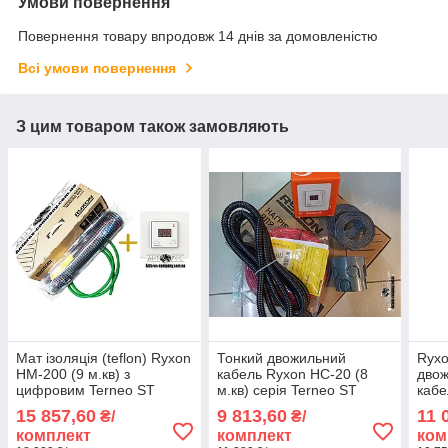
Умови повернення
Повернення товару впродовж 14 днів за домовленістю
Всі умови повернення
З цим товаром також замовляють
Мат ізоляція (teflon) Ryxon
Тонкий двожильний
Ryxo
HM-200 (9 м.кв) з
кабель Ryxon HC-20 (8
двож
цифровим Terneo ST
м.кв) серія Terneo ST
кабе
Tern
15 857,60
9 813,60
11 
₴/
₴/
комплект
комплект
ком