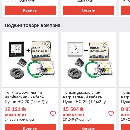
18 020 ₴/комплект
11 280 ₴/комплект
12 75
Купити
Купити
Подібні товари компанії
Тонкий двожильний
Тонкий двожильний
Тонк
нагрівальний кабель
нагрівальний кабель
нагр
Ryxon HC-20 (10 м2) у
Ryxon HC-20 (12 м2) у
Ryxo
комплекті з WI-FI
комплекті з WI-FI
комп
12 121
15 504
8 8
₴/
₴/
thermostat TWE02
thermostat TWE02
ther
комплект
комплект
ком
14 260 ₴/комплект
18 240 ₴/комплект
10 42
Купити
Купити