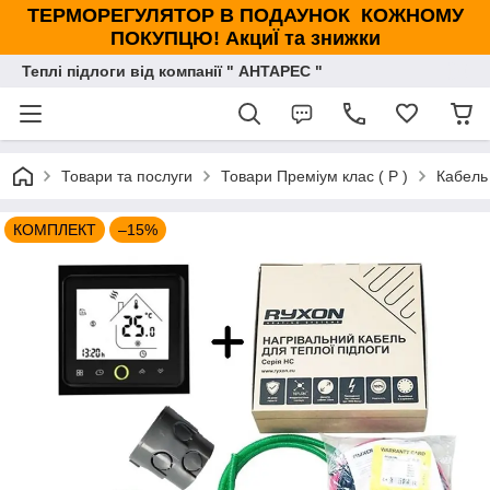
ТЕРМОРЕГУЛЯТОР В ПОДАУНОК КОЖНОМУ
ПОКУПЦЮ! АкциЇ та знижки
Теплі підлоги від компанії " АНТАРЕС "
Товари та послуги
Товари Преміум клас ( Р )
Кабель 
КОМПЛЕКТ
–15%