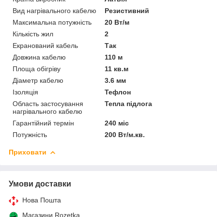
Вид нагрівального кабелю
Резистивний
Максимальна потужність
20 Вт/м
Кількість жил
2
Екранований кабель
Так
Довжина кабелю
110 м
Площа обігріву
11 кв.м
Діаметр кабелю
3.6 мм
Ізоляція
Тефлон
Область застосування
Тепла підлога
нагрівального кабелю
Гарантійний термін
240 міс
Потужність
200 Вт/м.кв.
Приховати
Умови доставки
Нова Пошта
Магазини Rozetka