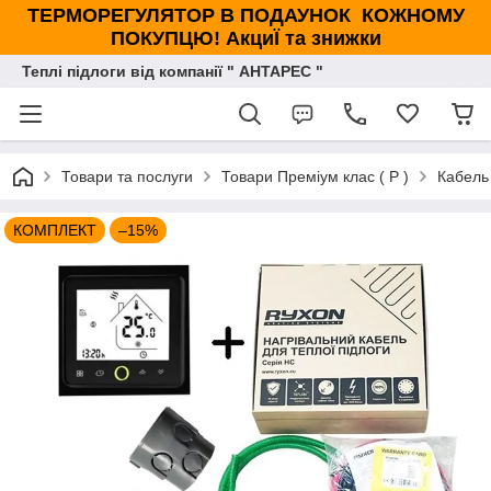
ТЕРМОРЕГУЛЯТОР В ПОДАУНОК КОЖНОМУ
ПОКУПЦЮ! АкциЇ та знижки
Теплі підлоги від компанії " АНТАРЕС "
Товари та послуги
Товари Преміум клас ( Р )
Кабель 
КОМПЛЕКТ
–15%