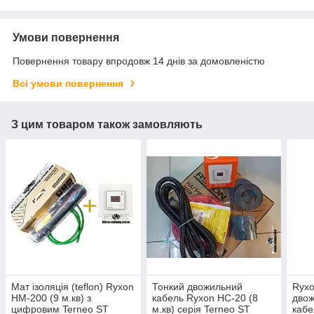
Умови повернення
Повернення товару впродовж 14 днів за домовленістю
Всі умови повернення
З цим товаром також замовляють
Мат ізоляція (teflon) Ryxon
Тонкий двожильний
Ryxo
HM-200 (9 м.кв) з
кабель Ryxon HC-20 (8
двож
цифровим Terneo ST
м.кв) серія Terneo ST
кабе