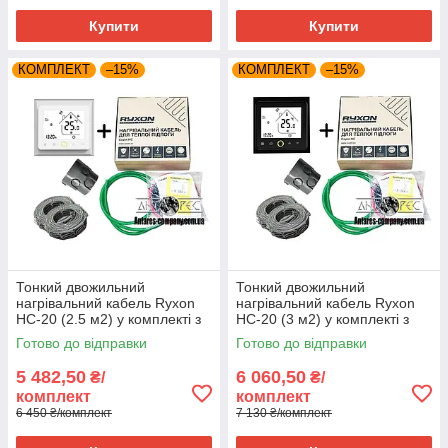
Купити
Купити
КОМПЛЕКТ
–15%
КОМПЛЕКТ
–15%
Тонкий двожильний
Тонкий двожильний
нагрівальний кабель Ryxon
нагрівальний кабель Ryxon
HC-20 (2.5 м2) у комплекті з
HC-20 (3 м2) у комплекті з
WI-FI thermostat
WI-FI thermostat TWE02
Готово до відправки
Готово до відправки
5 482,50
6 060,50
₴/
₴/
комплект
комплект
6 450 ₴/комплект
7 130 ₴/комплект