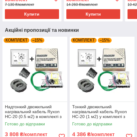
7 130 ₴/комплект
14 260 ₴/комплект
10 42
Купити
Купити
Акційні пропозиції та новинки
КОМПЛЕКТ
–15%
КОМПЛЕКТ
–15%
Надтонкий двожильний
Тонкий двожильний
нагрівальний кабель Ryxon
нагрівальний кабель Ryxon
HC-20 (0.5 м2) в комплекті з
HC-20 (1 м2) у комплекті з
WI-FI thermostat TWE02
WI-FI thermostat
Готово до відправки
Готово до відправки
3 808
4 386
₴/комплект
₴/комплект