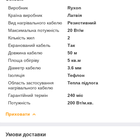
Виробник
Ryxon
Країна виробник
Латвія
Вид нагрівального кабелю
Резистивний
Максимальна потужність
20 Вт/м
Кількість жил
2
Екранований кабель
Так
Довжина кабелю
50 м
Площа обігріву
5 кв.м
Діаметр кабелю
3.6 мм
Ізоляція
Тефлон
Область застосування
Тепла підлога
нагрівального кабелю
Гарантійний термін
240 міс
Потужність
200 Вт/м.кв.
Приховати
Умови доставки