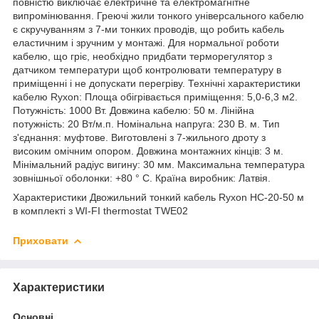
повністю виключає електричне та електромагнітне
випромінювання. Греючі жили тонкого універсального кабелю
є скручуванням з 7-ми тонких проводів, що робить кабель
еластичним і зручним у монтажі. Для нормальної роботи
кабелю, що гріє, необхідно придбати терморегулятор з
датчиком температури щоб контролювати температуру в
приміщенні і не допускати перегріву. Технічні характеристики
кабелю Ryxon: Площа обігрівається приміщення: 5,0-6,3 м2.
Потужність: 1000 Вт. Довжина кабелю: 50 м. Лінійна
потужність: 20 Вт/м.п. Номінальна напруга: 230 В. м. Тип
з'єднання: муфтове. Виготовлені з 7-жильного дроту з
високим омічним опором. Довжина монтажних кінців: 3 м.
Мінімальний радіус вигину: 30 мм. Максимальна температура
зовнішньої оболонки: +80 ° С. Країна виробник: Латвія.
Характеристики Двожильний тонкий кабель Ryxon HC-20-50 м
в комплекті з WI-FI thermostat TWE02
Приховати
Характеристики
Основні