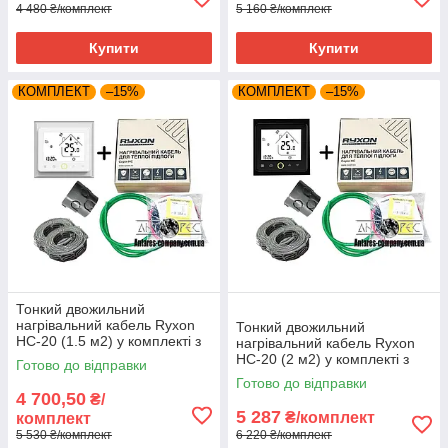
4 480 ₴/комплект
5 160 ₴/комплект
Купити
Купити
КОМПЛЕКТ
–15%
КОМПЛЕКТ
–15%
Тонкий двожильний
нагрівальний кабель Ryxon
Тонкий двожильний
HC-20 (1.5 м2) у комплекті з
нагрівальний кабель Ryxon
WI-FI thermostat TWE02
HC-20 (2 м2) у комплекті з
Готово до відправки
WI-FI thermostat TWE02
Готово до відправки
4 700,50
₴/
5 287
₴/комплект
комплект
5 530 ₴/комплект
6 220 ₴/комплект