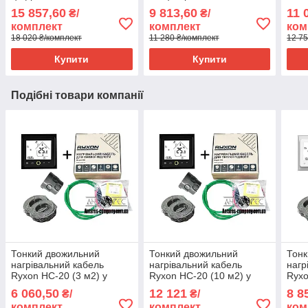
Tern
15 857,60
9 813,60
11 
₴/
₴/
комплект
комплект
ком
18 020 ₴/комплект
11 280 ₴/комплект
12 75
Купити
Купити
Подібні товари компанії
Тонкий двожильний
Тонкий двожильний
Тонк
нагрівальний кабель
нагрівальний кабель
нагр
Ryxon HC-20 (3 м2) у
Ryxon HC-20 (10 м2) у
Ryxo
комплекті з WI-FI
комплекті з WI-FI
комп
6 060,50
12 121
8 8
₴/
₴/
thermostat TWE02
thermostat TWE02
ther
комплект
комплект
ком