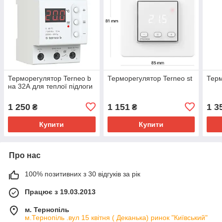
Терморегулятор Terneo b
Терморегулятор Terneo st
Терм
на 32А для теплої підлоги
1 250
1 151
1 3
₴
₴
Купити
Купити
Про нас
100% позитивних з 30 відгуків за рік
Працює з 19.03.2013
м. Тернопіль
м.Тернопіль .вул 15 квітня ( Деканька) ринок "Київський"