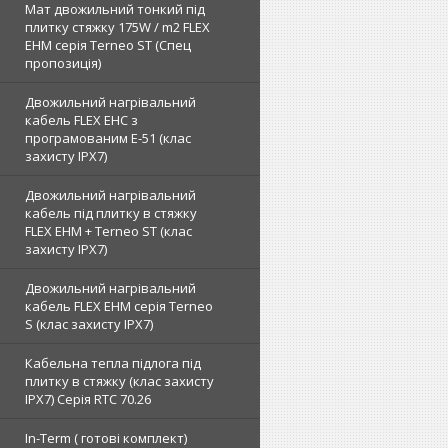
Мат двожильний тонкий під
плитку стяжку 175W / m2 FLEX
EHM серія Terneo SТ (Спец
пропозиція)
Двожильний нагрівальний
кабель FLEX EHС з
програмованим E-51 (клас
захисту IPX7)
Двожильний нагрівальний
кабель під плитку в стяжку
FLEX EHM + Terneo ST (клас
захисту IPX7)
Двожильний нагрівальний
кабель FLEX EHM серія Terneo
S (клас захисту IPX7)
Кабельна тепла підлога під
плитку в стяжку (клас захисту
IPX7) Серія RTC 70.26
In-Term ( готові комплект)