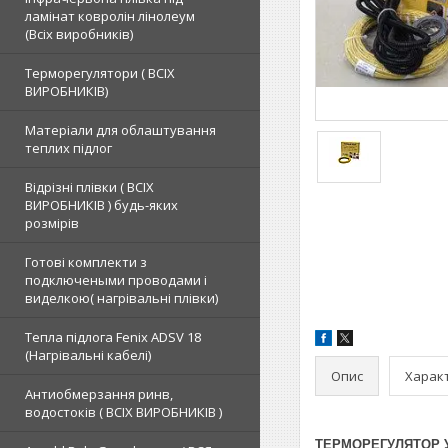
ламінат ковролін лінолеум
(Всіх виробників)
Терморегулятори ( ВСІХ
ВИРОБНИКІВ)
Матеріали для облаштування
теплих підлог
Відрізні плівки ( ВСІХ
ВИРОБНИКІВ ) будь-яких
розмірів
Готові комплекти з
подключеными проводами і
виделкою( нагрівальні плівки)
Тепла підлога Fenix ADSV 18
(Нагрівальні кабелі)
Опис
Харак
Антиобмерзання ринв,
водостоків ( ВСІХ ВИРОБНИКІВ )
ТЕРМОРЕГУЛЯТОР У 