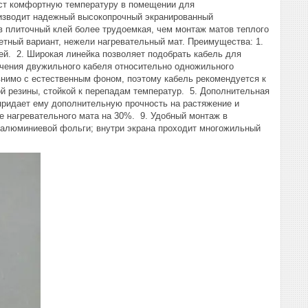
даст комфортную температуру в помещении для
оизводит надежный высокопрочный экранированный
 плиточный клей более трудоемкая, чем монтаж матов теплого
жетный вариант, нежели нагревательный мат. Преимущества: 1.
лей. 2. Широкая линейка позволяет подобрать кабель для
чения двужильного кабеля относительно одножильного
внимо с естественным фоном, поэтому кабель рекомендуется к
ой резины, стойкой к перепадам температур. 5. Дополнительная
придает ему дополнительную прочность на растяжение и
е нагревательного мата на 30%. 9. Удобный монтаж в
алюминиевой фольги; внутри экрана проходит многожильный