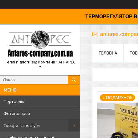
ТЕРМОРЕГУЛЯТОР В 
antares.comp
ГОЛОВНА
ТОВ
Теплі підлоги від компанії " АНТАРЕС
"
+ ПОДАРУНОК
Портфоліо
Фотогаларея
Товари та послуги
Інфрачервона плівка під