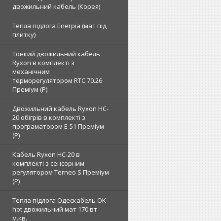
двожильний кабель (Корея)
Тепла підлога Enerpia (мат під
плитку)
Тонкий двожильний кабель
Ryxon в комплекті з
механічним
терморегулятором RTC 70.26
Преміум (Р)
Двожильний кабель Ryxon HC-
20 обігрів в комплекті з
програматором E-51 Преміум
(Р)
Кабель Ryxon HC-20 в
комплекті з сенсорним
регулятором Terneo S Преміум
(Р)
Тепла підлога Одескабель OK-
hot двожильний мат 170 вт
м.кв.