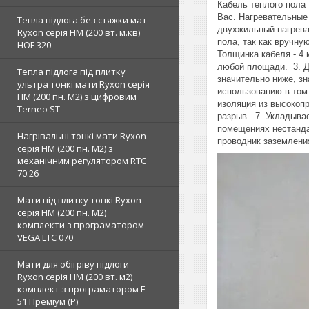
Кабель теплого пола 
Вас. Нагревательные
Тепла підлога без стяжки мат
двухжильный нагрева
Ryxon серія НМ (200 вт. м.кв)
пола, так как вручну
HOF 320
Толщинка кабеля - 4 
любой площади. 3. Д
Тепла підлога під плитку
значительно ниже, з
ультра тонкі мати Ryxon серія
использованию в том 
НМ (200 пн. М2) з цифровим
изоляция из высокоп
Terneo ST
разрыв. 7. Укладыва
помещениях нестанд
Нагрівальні тонкі мати Ryxon
проводник заземлени
серія НМ (200 пн. М2) з
механічним регулятором RTC
70.26
Мати під плитку тонкі Ryxon
серія НМ (200 пн. М2)
комплекти з програматором
VEGA LTC 070
Мати для обігріву підлоги
Ryxon серія НМ (200 вт. м2)
комплект з програматором E-
51 Преміум (Р)