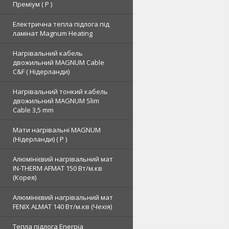
Преміум ( Р )
Електрична тепла підлога під
ламінат Magnum Heating
Нагрівальний кабель
двожильний MAGNUM Cable
C&F ( Нідерланди)
Нагрівальний тонкий кабель
двожильний MAGNUM Slim
Cable 3,5 mm
Мати нагрівальні MAGNUM
(Нідерланди) ( Р )
Алюмінієвий нагрівальний мат
IN-THERM AFMAT 150 Вт/м.кв
(Корея)
Алюмінієвий нагрівальний мат
FENIX ALMAT 140 Вт/м.кв (Чехія)
Тепла підлога Enerpia