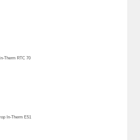
 In-Therm RTC 70
тор In-Therm Е51