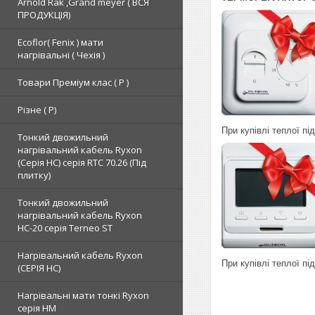
Arnold Rak ,Grand meyer ( ВСЯ
ПРОДУКЦІЯ)
Ecoflor( Fenix ) мати
нагрівальні ( Чехія )
Товари Преміум клас ( Р )
Різне ( Р)
При купівлі теплої п
Тонкий двожильний
нагрівальний кабель Ryxon
(Серія НС) серія RTC 70.26 (Під
плитку)
Тонкий двожильний
нагрівальний кабель Ryxon
HC-20 серія Terneo ST
Нагрівальний кабель Ryxon
При купівлі теплої п
(СЕРІЯ НС)
Нагрівальні мати тонкі Ryxon
серія НМ