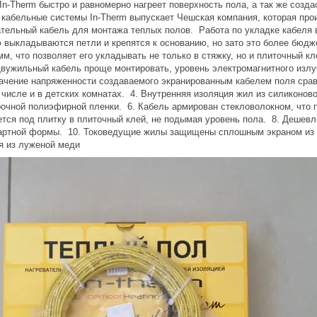
In-Therm быстро и равномерно нагреет поверхность пола, а так же соз
 кабельные системы In-Therm выпускает Чешская компания, которая пр
тельный кабель для монтажа теплых полов. Работа по укладке кабеля в
ю выкладываются петли и крепятся к основанию, но зато это более бюд
мм, что позволяет его укладывать не только в стяжку, но и плиточный к
вужильный кабель проще монтировать, уровень электромагнитного излу
начение напряженности создаваемого экранированным кабелем поля сра
числе и в детских комнатах. 4. Внутренняя изоляция жил из силиконов
рочной полиэфирной пленки. 6. Кабель армирован стекловолокном, что 
ется под плитку в плиточный клей, не подымая уровень пола. 8. Дешевл
артной формы. 10. Токоведущие жилы защищены сплошным экраном из 
я из луженой меди