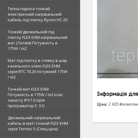
Тепла підлога тонкий
електричний нагрівальний
кабель під плитку Ryxon HC-20
Тонкий двожильний під
плитку FLEX EHM нагрівальний
мат (Латвія) Потужність в
175W / m2
Мат під плитку в стяжку в шар
кахельного клею FLEX EHM
серія RTC 70.26 потужний 175W
/ m2
Тонкий мат FLEX EHM
Інформація дл
Потужність в 175W / m2 клас
захисту IPX7 (Серія
Ціна:
2 420 ₴/компле
програматор Е -51)
Двожильний нагрівальний
кабель в маті тонкий FLEX EHM
серія Terneo S (Спец ціна)