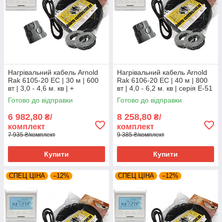
Нагрівальний кабель Arnold
Нагрівальний кабель Arnold
Rak 6105-20 EC | 30 м | 600
Rak 6106-20 EC | 40 м | 800
вт | 3,0 - 4,6 м. кв | +
вт | 4,0 - 6,2 м. кв | серія Е-51
програмований регулятор
Готово до відправки
Готово до відправки
6 982,80
8 258,80
₴/
₴/
комплект
комплект
7 935 ₴/комплект
9 385 ₴/комплект
Купити
Купити
СПЕЦ ЦІНА
–12%
СПЕЦ ЦІНА
–12%