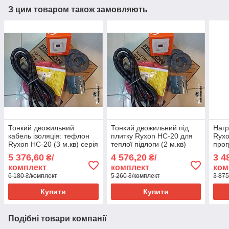
З цим товаром також замовляють
Тонкий двожильний
Тонкий двожильний під
Нагр
кабель ізоляція: тефлон
плитку Ryxon HC-20 для
Ryxo
Ryxon HC-20 (3 м.кв) серія
теплої підлоги (2 м.кв)
про
Terneo ST
серія Terneo ST
070
5 376,60
4 576,20
3 4
₴/
₴/
комплект
комплект
ком
6 180 ₴/комплект
5 260 ₴/комплект
3 875
Купити
Купити
Подібні товари компанії