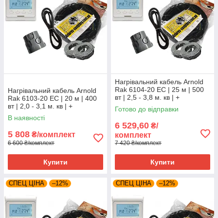
Нагрівальний кабель Arnold
Rak 6104-20 EC | 25 м | 500
Нагрівальний кабель Arnold
вт | 2,5 - 3,8 м. кв | +
Rak 6103-20 EC | 20 м | 400
програмований регулятор
вт | 2,0 - 3,1 м. кв | +
Готово до відправки
програмований регулятор
В наявності
6 529,60
₴/
5 808
₴/комплект
комплект
6 600 ₴/комплект
7 420 ₴/комплект
Купити
Купити
СПЕЦ ЦІНА
–12%
СПЕЦ ЦІНА
–12%