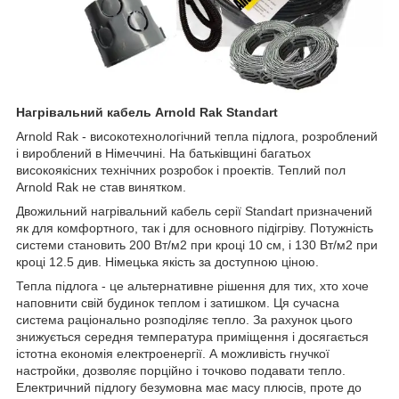
Нагрівальний кабель Arnold Rak Standart
Arnold Rak - високотехнологічний тепла підлога, розроблений
і вироблений в Німеччині. На батьківщині багатьох
високоякісних технічних розробок і проектів. Теплий пол
Arnold Rak не став винятком.
Двожильний нагрівальний кабель серії Standart призначений
як для комфортного, так і для основного підігріву. Потужність
системи становить 200 Вт/м2 при кроці 10 см, і 130 Вт/м2 при
кроці 12.5 див. Німецька якість за доступною ціною.
Тепла підлога - це альтернативне рішення для тих, хто хоче
наповнити свій будинок теплом і затишком. Ця сучасна
система раціонально розподіляє тепло. За рахунок цього
знижується середня температура приміщення і досягається
істотна економія електроенергії. А можливість гнучкої
настройки, дозволяє порційно і точково подавати тепло.
Електричний підлогу безумовна має масу плюсів, проте до