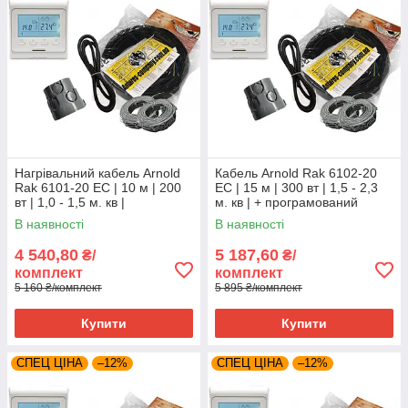
Нагрівальний кабель Arnold
Кабель Arnold Rak 6102-20
Rak 6101-20 EC | 10 м | 200
EC | 15 м | 300 вт | 1,5 - 2,3
вт | 1,0 - 1,5 м. кв |
м. кв | + програмований
регулятор
В наявності
В наявності
4 540,80
5 187,60
₴/
₴/
комплект
комплект
5 160 ₴/комплект
5 895 ₴/комплект
Купити
Купити
СПЕЦ ЦІНА
–12%
СПЕЦ ЦІНА
–12%