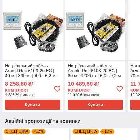
Нагрівальний кабель
Нагрівальний кабель
Нагр
Arnold Rak 6106-20 EC |
Arnold Rak 6108-20 EC |
Arno
40 м | 800 вт | 4,0 - 6,2 м.
60 м | 1200 вт | 6,0 - 9,2 м.
70 м 
кв | серія Е-51
кв | серія Е-51
м. к
8 258,80
10 489,60
11 
₴/
₴/
комплект
комплект
ком
9 385 ₴/комплект
11 920 ₴/комплект
13 32
Купити
Купити
Акційні пропозиції та новинки
СПЕЦ ЦІНА
–12%
СПЕЦ ЦІНА
–12%