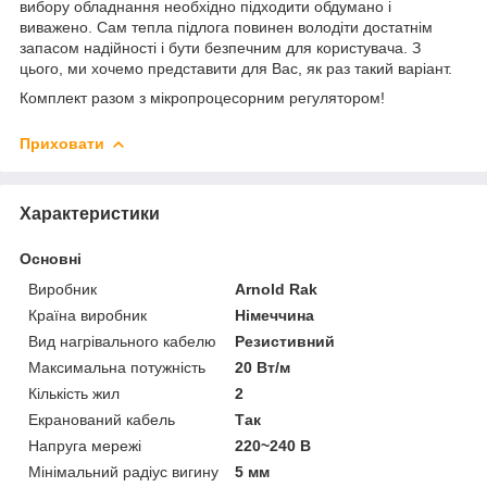
вибору обладнання необхідно підходити обдумано і
виважено. Сам тепла підлога повинен володіти достатнім
запасом надійності і бути безпечним для користувача. З
цього, ми хочемо представити для Вас, як раз такий варіант.
Комплект разом з мікропроцесорним регулятором!
Приховати
Характеристики
Основні
Виробник
Arnold Rak
Країна виробник
Німеччина
Вид нагрівального кабелю
Резистивний
Максимальна потужність
20 Вт/м
Кількість жил
2
Екранований кабель
Так
Напруга мережі
220~240 В
Мінімальний радіус вигину
5 мм