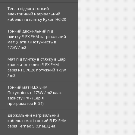
Тепла підлога тонкий
електричний нагрівальний
кабель під плитку Ryxon HC-20
Тонкий двожильний під
плитку FLEX EHM нагрівальний
мат (Латвія) Потужність в
175W / m2
Мат під плитку в стяжку в шар
кахельного клею FLEX EHM
серія RTC 70.26 потужний 175W
/ m2
Тонкий мат FLEX EHM
Потужність в 175W / m2 клас
захисту IPX7 (Серія
програматор Е -51)
Двожильний нагрівальний
кабель в маті тонкий FLEX EHM
серія Terneo S (Спец ціна)