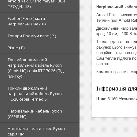
Arnold Rak ,Grand meyer ( ВСЯ
ПРОДУКЦІЯ)
Нагрівальний кабель
Arnold Rak - високоте
Ecoflor( Fenix ) мати
Теплий пол Arnold Ra
нагрівальні ( Чехія )
Двожильний нагріваль
кроці 10 см, і 130 Вт
Товари Преміум клас ( Р )
Тепла підлога - це а
Різне ( Р)
рахунок цього знижує
порційно і точково п
Сам тепла підлога по
Тонкий двожильний
варіант.
нагрівальний кабель Ryxon
(Серія НС) серія RTC 70.26 (Під
Комплект разом з мі
плитку)
Тонкий двожильний
Інформація дл
нагрівальний кабель Ryxon
HC-20 серія Terneo ST
Ціна:
5 160 ₴/компле
Нагрівальний кабель Ryxon
(СЕРІЯ НС)
Нагрівальні мати тонкі Ryxon
серія НМ