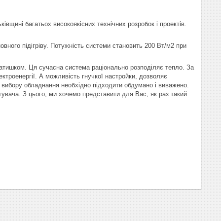
ківщині багатьох високоякісних технічних розробок і проектів.
овного підігріву. Потужність системи становить 200 Вт/м2 при
 затишком. Ця сучасна система раціонально розподіляє тепло. За
ктроенергії. А можливість гнучкої настройки, дозволяє
о вибору обладнання необхідно підходити обдумано і виважено.
тувача. З цього, ми хочемо представити для Вас, як раз такий