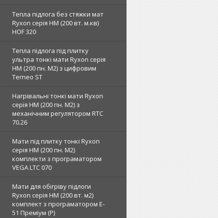
Тепла підлога без стяжки мат
Ryxon серія НМ (200 вт. м.кв)
HOF 320
Тепла підлога під плитку
ультра тонкі мати Ryxon серія
НМ (200 пн. М2) з цифровим
Terneo ST
Нагрівальні тонкі мати Ryxon
серія НМ (200 пн. М2) з
механічним регулятором RTC
70.26
Мати під плитку тонкі Ryxon
серія НМ (200 пн. М2)
комплекти з програматором
VEGA LTC 070
Мати для обігріву підлоги
Ryxon серія НМ (200 вт. м2)
комплект з програматором E-
51 Преміум (Р)