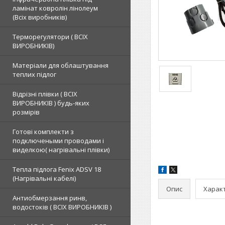
ламінат ковролін лінолеум
(Всіх виробників)
Терморегулятори ( ВСІХ
ВИРОБНИКІВ)
Матеріали для облаштування
теплих підлог
Відрізні плівки ( ВСІХ
ВИРОБНИКІВ ) будь-яких
розмірів
Готові комплекти з
подключеными проводами і
виделкою( нагрівальні плівки)
Тепла підлога Fenix ADSV 18
(Нагрівальні кабелі)
Опис
Харак
Антиобмерзання ринв,
водостоків ( ВСІХ ВИРОБНИКІВ )