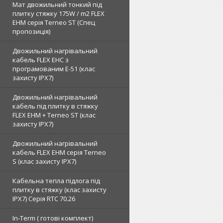
Мат двожильний тонкий під
плитку стяжку 175W / m2 FLEX
EHM серія Terneo SТ (Спец
пропозиція)
Двожильний нагрівальний
кабель FLEX EHС з
програмованим E-51 (клас
захисту IPX7)
Двожильний нагрівальний
кабель під плитку в стяжку
FLEX EHM + Terneo ST (клас
захисту IPX7)
Двожильний нагрівальний
кабель FLEX EHM серія Terneo
S (клас захисту IPX7)
Кабельна тепла підлога під
плитку в стяжку (клас захисту
IPX7) Серія RTC 70.26
In-Term ( готові комплект)