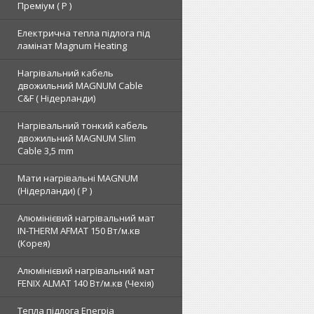
Преміум ( Р )
Електрична тепла підлога під
ламінат Magnum Heating
Нагрівальний кабель
двожильний MAGNUM Cable
C&F ( Нідерланди)
Нагрівальний тонкий кабель
двожильний MAGNUM Slim
Cable 3,5 mm
Мати нагрівальні MAGNUM
(Нідерланди) ( Р )
Алюмінієвий нагрівальний мат
IN-THERM AFMAT 150 Вт/м.кв
(Корея)
Алюмінієвий нагрівальний мат
FENIX ALMAT 140 Вт/м.кв (Чехія)
Тепла підлога Enerpia