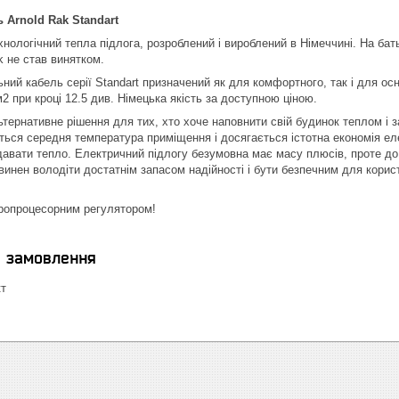
 Arnold Rak Standart
хнологічний тепла підлога, розроблений і вироблений в Німеччині. На бать
k не став винятком.
ний кабель серії Standart призначений як для комфортного, так і для осн
/м2 при кроці 12.5 див. Німецька якість за доступною ціною.
льтернативне рішення для тих, хто хоче наповнити свій будинок теплом і
ться середня температура приміщення і досягається істотна економія еле
одавати тепло. Електричний підлогу безумовна має масу плюсів, проте д
винен володіти достатнім запасом надійності і бути безпечним для корис
кропроцесорним регулятором!
я замовлення
кт