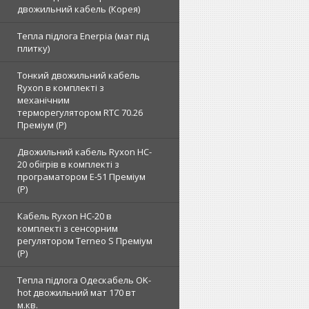
двожильний кабель (Корея)
Тепла підлога Enerpia (мат під
плитку)
Тонкий двожильний кабель
Ryxon в комплекті з
механічним
терморегулятором RTC 70.26
Преміум (Р)
Двожильний кабель Ryxon HC-
20 обігрів в комплекті з
програматором E-51 Преміум
(Р)
Кабель Ryxon HC-20 в
комплекті з сенсорним
регулятором Terneo S Преміум
(Р)
Тепла підлога Одескабель OK-
hot двожильний мат 170 вт
м.кв.