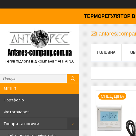
ТЕРМОРЕГУЛЯТОР В 
antares.comp
ГОЛОВНА
ТОВ
Теплі підлоги від компанії " АНТАРЕС
"
СПЕЦ ЦІНА
Портфоліо
Фотогаларея
Товари та послуги
Інфрачервона плівка під