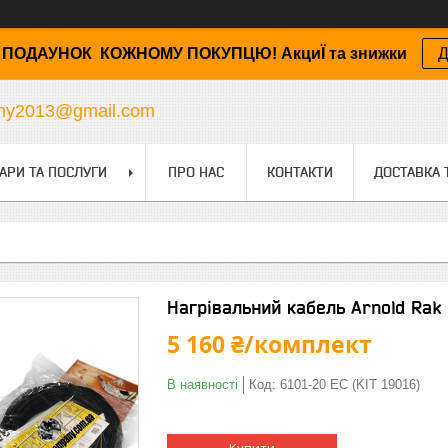
ПОДАУНОК КОЖНОМУ ПОКУПЦЮ! АкциЇ та знижки
Д
any2013@gmail.com
АРИ ТА ПОСЛУГИ
ПРО НАС
КОНТАКТИ
ДОСТАВКА 
Нагрівальний кабель Arnold Rak 610
5 160 ₴/комплект
В наявності
Код:
6101-20 EC (KIT 19016)