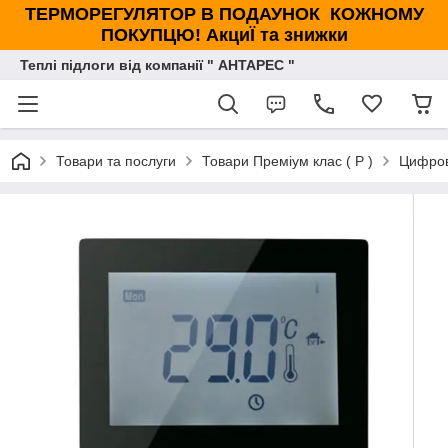
ТЕРМОРЕГУЛЯТОР В ПОДАУНОК КОЖНОМУ
ПОКУПЦЮ! АкциЇ та знижки
Теплі підлоги від компанії " АНТАРЕС "
Товари та послуги
Товари Преміум клас ( Р )
Цифров