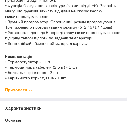
пристрою на задній панелі.
⦁ Функція блокування клавіатури (захист від дітей). Зверніть
увагу, що функція захисту від дітей не блокує кнопку
включення/відключення.
⦁ Зручний програматор. Спрощений режим програмування.
Три тижневого програмування режиму (5+2 / 6+1 / 7 днів).
⦁ Установка в день до 6 періодів часу включення і відключення
підігріву теплої підлоги по заданій температурі.
⦁ Вогнестійкий і безпечний матеріал корпусу.
Комплектація:
⦁ Терморегулятор - 1 шт.
⦁ Термодатчик з кабелем (2,5 м) - 1 шт.
⦁ Болти для кріплення - 2 шт.
⦁ Керівництво користувача - 1 шт.
Приховати
Характеристики
Основні