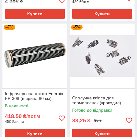
2 350
₴
480 ₴/кв.м
Купити
Купити
–7%
–5%
Інфрачервона плівка Enerpia
Сполучна кліпса для
EP-308 (ширина 80 см)
термопленок (крокодил)
В наявності
Готово до відправки
418,50
₴/пог.м
33,25
₴
35 ₴
450 ₴/пог.м
Купити
Купити