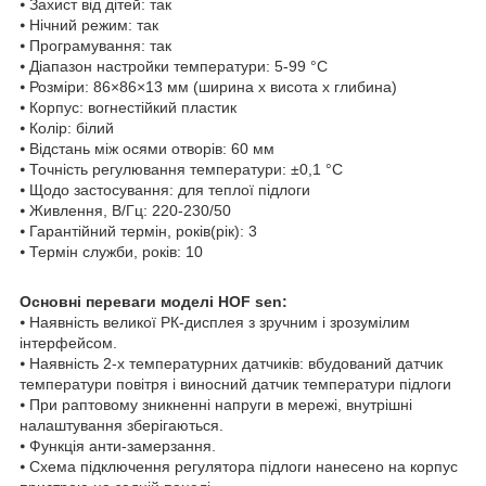
⦁ Захист від дітей: так
⦁ Нічний режим: так
⦁ Програмування: так
⦁ Діапазон настройки температури: 5-99 °C
⦁ Розміри: 86×86×13 мм (ширина x висота x глибина)
⦁ Корпус: вогнестійкий пластик
⦁ Колір: білий
⦁ Відстань між осями отворів: 60 мм
⦁ Точність регулювання температури: ±0,1 °C
⦁ Щодо застосування: для теплої підлоги
⦁ Живлення, В/Гц: 220-230/50
⦁ Гарантійний термін, років(рік): 3
⦁ Термін служби, років: 10
Основні переваги моделі HOF sen:
⦁ Наявність великої РК-дисплея з зручним і зрозумілим
інтерфейсом.
⦁ Наявність 2-х температурних датчиків: вбудований датчик
температури повітря і виносний датчик температури підлоги
⦁ При раптовому зникненні напруги в мережі, внутрішні
налаштування зберігаються.
⦁ Функція анти-замерзання.
⦁ Схема підключення регулятора підлоги нанесено на корпус