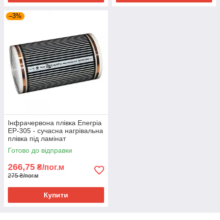
–3%
Інфрачервона плівка Enerpia
EP-305 - сучасна нагрівальна
плівка під ламінат
Готово до відправки
266,75
₴/пог.м
275 ₴/пог.м
Купити