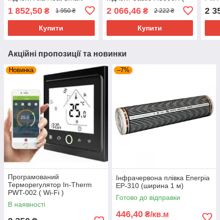
WI-FI Чорний
WI-FI )
1 852,50
2 066,46
2 3
₴
₴
1 950 ₴
2 222 ₴
Купити
Купити
Акційні пропозиції та новинки
Новинка
–7%
Програмований
Інфрачервона плівка Enerpia
Терморегулятор In-Therm
EP-310 (ширина 1 м)
PWT-002 ( Wi-Fi )
Готово до відправки
В наявності
446,40
₴/кв.м