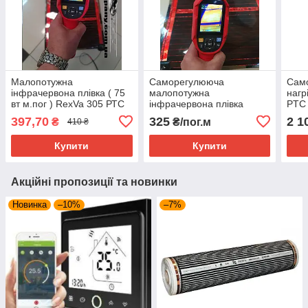
Малопотужна
Саморегулююча
Сам
інфрачервона плівка ( 75
малопотужна
нагр
вт м.пог ) RexVa 305 РТС
інфрачервона плівка
PTC 
(відрізна розмір )
RexVa XT-305 PTC
(1м.
397,70
325
2 1
₴
₴/пог.м
410 ₴
0.50х1.25
(ширина 50 см) 1м.пог
Купити
Купити
Акційні пропозиції та новинки
Новинка
–10%
–7%