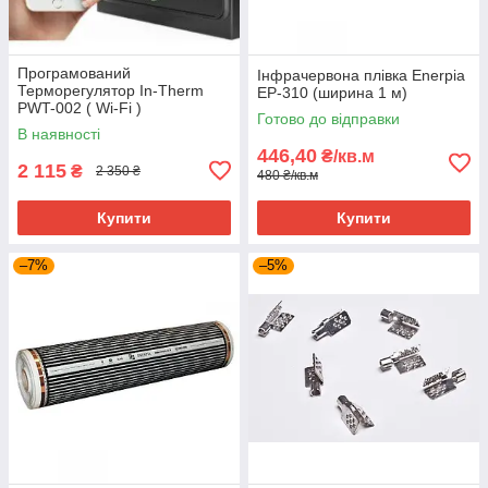
Програмований
Інфрачервона плівка Enerpia
Терморегулятор In-Therm
EP-310 (ширина 1 м)
PWT-002 ( Wi-Fi )
Готово до відправки
В наявності
446,40
₴/кв.м
2 115
₴
2 350 ₴
480 ₴/кв.м
Купити
Купити
–7%
–5%