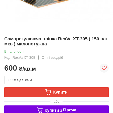
Саморегулююча плівка RexVa XT-305 ( 150 ват
мкв ) малопотужна
В наявності
Код: RexVa XT-305
Опт і роздріб
600
₴/кв.м
500 ₴
від 5 кв.м
Купити
або
Купити з