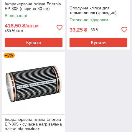
Інфрачервона плівка Enerpia
Сполучна кліпса для
EP-308 (ширина 80 см)
термопленок (крокодил)
В наявності
Готово до відправки
418,50
₴/пог.м
33,25
₴
35 ₴
450 ₴/пог.м
Купити
Купити
–3%
Інфрачервона плівка Enerpia
EP-305 - сучасна нагрівальна
плівка під ламінат