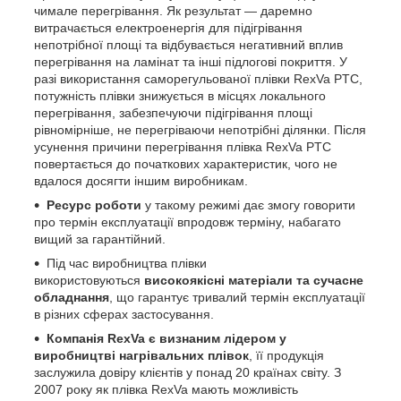
чимале перегрівання. Як результат — даремно
витрачається електроенергія для підігрівання
непотрібної площі та відбувається негативний вплив
перегрівання на ламінат та інші підлогові покриття. У
разі використання саморегульованої плівки RexVa PTC,
потужність плівки знижується в місцях локального
перегрівання, забезпечуючи підігрівання площі
рівномірніше, не перегріваючи непотрібні ділянки. Після
усунення причини перегрівання плівка RexVa PTC
повертається до початкових характеристик, чого не
вдалося досягти іншим виробникам.
Ресурс роботи
у такому режимі дає змогу говорити
про термін експлуатації впродовж терміну, набагато
вищий за гарантійний.
Під час виробництва плівки
використовуються
високоякісні матеріали та сучасне
обладнання
, що гарантує тривалий термін експлуатації
в різних сферах застосування.
Компанія
RexVa
є визнаним лідером у
виробництві нагрівальних плівок
, її продукція
заслужила довіру клієнтів у понад 20 країнах світу. З
2007 року як плівка RexVa мають можливість