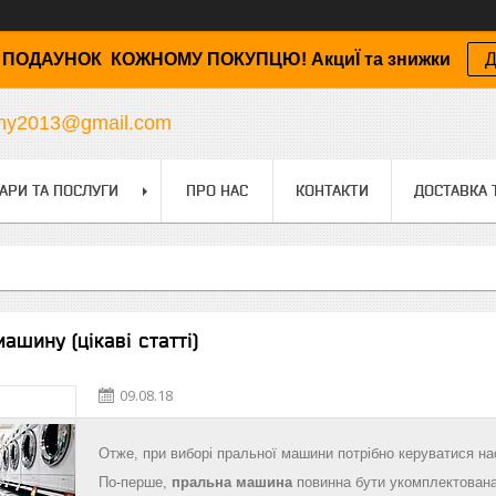
ПОДАУНОК КОЖНОМУ ПОКУПЦЮ! АкциЇ та знижки
Д
any2013@gmail.com
АРИ ТА ПОСЛУГИ
ПРО НАС
КОНТАКТИ
ДОСТАВКА 
ашину (цікаві статті)
09.08.18
Отже, при виборі пральної машини потрібно керуватися н
По-перше,
пральна машина
повинна бути укомплектована