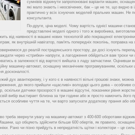
сумнівів відкинути запропоновані варіанти машин, осна
які мало знають і неосвічених, бак – це не те, що видно в
практично у всіх існуючих моделей пральних машин. Не п
консультанта.
По-друге, ціна моделі. Чому вартість однієї машини стано
представлені моделі одного і того ж виробника, виготовлен
жить від наявності в машині нових технологій або покращеної електронік
грам, як внутрішній навігатор, пам'ять попередніх поколінь, поправка на жі
овернемося до реалій пострадянського простору, де досі існують перепа
аждати через «стрибки» напруги, а лагодження обійдеться вам трохи чи 
ватись в залежності від вартості вийшла з ладу запчастини. Оцінивши всі
дійну машинку-автомат, оснащену механічним програмуванням, оскільки ц
ня досконалості.
ужий дух авантюризму, і у кого є в наявності вільні грошові знаки, можна
реження, до якого прийшли «щасливі» володарі цього дива – особливе св
ер, оскільки датчики прозорості в машині відсутні, показники рівня жорст
свій вибір выстирает білизна за три години або ж просто намочить його 
ється особливе чуття на те, чи варто запускати додаткову прання або о
ово треба звернути увагу на машинку-автомат з 400-600 оборотами віджи
Машини, що обіцяють здійснити більше 600 обертів, як правило, оснащен
іки. Рано чи пізно прийдуть в непридатність щітки і колектори – це сил