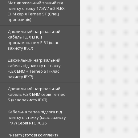
Мат двожильний тонкий під
плитку стяжку 175W / m2 FLEX
EHM серія Terneo SТ (Спец
пропозиція)
Двожильний нагрівальний
кабель FLEX EHС з
програмованим E-51 (клас
захисту IPX7)
Двожильний нагрівальний
кабель під плитку в стяжку
FLEX EHM + Terneo ST (клас
захисту IPX7)
Двожильний нагрівальний
кабель FLEX EHM серія Terneo
S (клас захисту IPX7)
Кабельна тепла підлога під
плитку в стяжку (клас захисту
IPX7) Серія RTC 70.26
In-Term ( готові комплект)