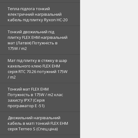
Тепла підлога тонкий
електричний нагрівальний
кабель під плитку Ryxon HC-20
Тонкий двожильний під
плитку FLEX EHM нагрівальний
мат (Латвія) Потужність в
175W / m2
Мат під плитку в стяжку в шар
кахельного клею FLEX EHM
серія RTC 70.26 потужний 175W
/ m2
Тонкий мат FLEX EHM
Потужність в 175W / m2 клас
захисту IPX7 (Серія
програматор Е -51)
Двожильний нагрівальний
кабель в маті тонкий FLEX EHM
серія Terneo S (Спец ціна)