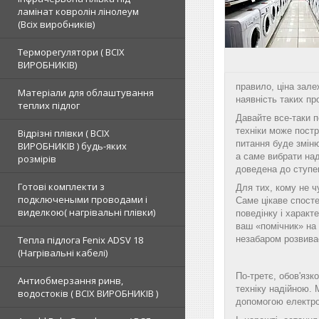
ламінат ковролін лінолеум
(Всіх виробників)
Терморегулятори ( ВСІХ
ВИРОБНИКІВ)
правило, ціна зале
Матеріали для облаштування
наявність таких про
теплих підлог
Давайте все-таки п
техніки може постр
Відрізні плівки ( ВСІХ
питання буде зміню
ВИРОБНИКІВ ) будь-яких
а саме вибрати на
розмірів
доведена до ступе
Готові комплекти з
Для тих, кому не ч
подключеными проводами і
Саме цікаве спосте
виделкою( нагрівальні плівки)
поведінку і характ
ваш «помічник» на 
Тепла підлога Fenix ADSV 18
незабаром розвива
(Нагрівальні кабелі)
По-третє, обов'язк
Антиобмерзання ринв,
техніку надійною. 
водостоків ( ВСІХ ВИРОБНИКІВ )
допомогою електрон