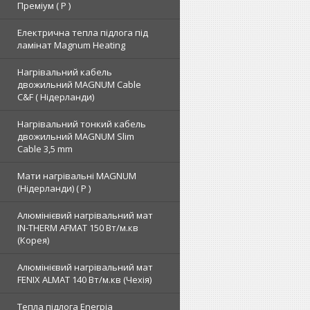
Преміум ( Р )
Електрична тепла підлога під
ламінат Magnum Heating
Нагрівальний кабель
двожильний MAGNUM Cable
C&F ( Нідерланди)
Нагрівальний тонкий кабель
двожильний MAGNUM Slim
Cable 3,5 mm
Мати нагрівальні MAGNUM
(Нідерланди) ( Р )
Алюмінієвий нагрівальний мат
IN-THERM AFMAT 150 Вт/м.кв
(Корея)
Алюмінієвий нагрівальний мат
FENIX ALMAT 140 Вт/м.кв (Чехія)
Тепла підлога Enerpia