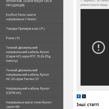
Arnold Rak ,Grand meyer ( ВСЯ
І, нарешті, останн
ПРОДУКЦІЯ)
ремонтувати вашу т
Ecoflor( Fenix ) мати
нагрівальні ( Чехія )
Товари Преміум клас ( Р )
Різне ( Р)
Тонкий двожильний
нагрівальний кабель Ryxon
(Серія НС) серія RTC 70.26 (Під
плитку)
Тонкий двожильний
нагрівальний кабель Ryxon
HC-20 серія Terneo ST
Нагрівальний кабель Ryxon
(СЕРІЯ НС)
Нагрівальні мати тонкі Ryxon
Інші статті
серія НМ