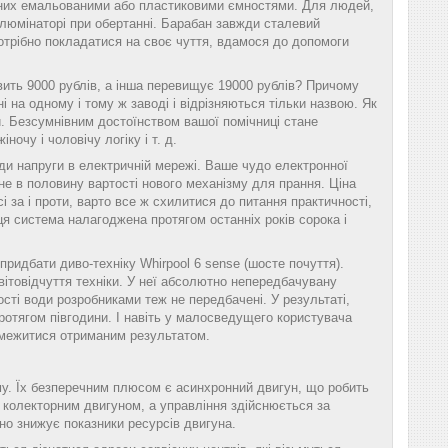
щених емальованими або пластиковими ємностями. Для людей,
 ілюмінаторі при обертанні. Барабан завжди сталевий
отрібно покладатися на своє чуття, вдамося до допомоги
вить 9000 рублів, а інша перевищує 19000 рублів? Причому
і на одному і тому ж заводі і відрізняються тільки назвою. Як
и. Безсумнівним достоїнством вашої помічниці стане
ночу і чоловічу логіку і т. д.
ди напруги в електричній мережі. Ваше чудо електронної
не в половину вартості нового механізму для прання. Ціна
 за і проти, варто все ж схилитися до питання практичності,
я система налагоджена протягом останніх років сорока і
 придбати диво-техніку Whirpool 6 sense (шосте почуття).
ітовідчуття техніки. У неї абсолютно непередбачувану
кості води розробниками теж не передбачені. У результаті,
протягом півгодини. І навіть у малосведущего користувача
бмежитися отриманим результатом.
му. Їх безперечним плюсом є асинхронний двигун, що робить
і колекторним двигуном, а управління здійснюється за
ьно знижує показники ресурсів двигуна.