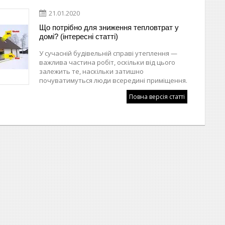
21.01.2020
Що потрібно для зниження тепловтрат у
домі? (інтересні статті)
У сучасній будівельній справі утеплення —
важлива частина робіт, оскільки від цього
залежить те, наскільки затишно
почуватимуться люди всередині приміщення.
Повна версія статті