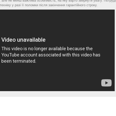
я, але не менш важлива особливість, на яку варто звернути увагу. Потруді
ехніку у разі її поломки після закінчення гарантійного строку.