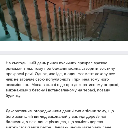
На сьогоднішній день ринок вуличних прикрас вражає
різноманіттям, тому при бажанні можна створити воістину
прекрасні речі. Однак, час іде, а один елемент декору все
ніяк не втрачає свою популярність і причина тому його
незамінність. Мова в статті піде про декоративному огорожі,
виконаному з бетону і встановленому на терасі, позаду
будинку.
Декоративним огородженням даний тип є тільки тому, що
його зовнішній вигляд виконаний у вигляді дерев'яної
балясини, з тією лише різницею, що замість дерева
використовувався бетон. Завдяки цьому матеріалу дане