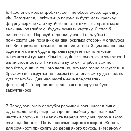
6.Наостанок можна зробити, хоч і не обов'язково, ще одну
річ. Погодьтеся, навіть якщо поручень буде мати красиву
фігурну верхню частину, його негарні нижні квадратні межі,
залишені опалубкою, будуть псувати картину. Є спосіб
виправити це! Порахуйте довжину вашої опалубки і
помножити цей показник на два, оскільки сторони у опалубки
дві. Ви отримаєте кількість погонних метрів. З цим значенням
йдете в магазин будматеріалів і купуєте там плитковий
пластиковий куточок. Кількість кутів визначається в залежності
від кількості метрів. Плитковий куточок потрібен вам не
повністю, а лише та його частина, яка має гарне закруглення.
Зрізаємо це закруглення ножем і встановлюємо у два нижніх
кута опалубки. Для наочності нижче представлені
фотографії. Тепер нижня грань вашого поручня буде
закругленою!
7.Перед заливкою опалубки розчином залишилося лише
одне маленької дільце: створення шаблону для верхньої
частини поручня. Намалюйте переріз поручня, форма якого
вам подобається. Потім теж саме виріжте з жерсті. Жерсть
для зручності прикріпіть до дерев'яного бруска, витесаному