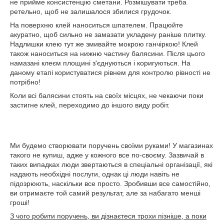
не прийме консистенцію сметани. Розмішувати треба
ретельно, щоб не залишалося збилися грудочок.
На поверхню клей наноситься шпателем. Працюйте
акуратно, щоб сильно не замазати укладену раніше плитку.
Надлишки клею тут же змивайте мокрою ганчіркою! Клей
також наноситься на нижню частину балясини. Після цього
намазані клеєм площині з'єднуються і коригуються. На
даному етапі користуватися рівнем для контролю рівності не
потрібно!
Коли всі балясини стоять на своїх місцях, не чекаючи поки
застигне клей, переходимо до іншого виду робіт.
Ми будемо створювати поручень своїми руками! У магазинах
такого не купиш, адже у кожного все по-своєму. Зазвичай в
таких випадках люди звертаються в спеціальні організації, які
надають необхідні послуги, однак ці люди навіть не
підозрюють, наскільки все просто. Зробивши все самостійно,
ви отримаєте той самий результат, але за набагато менші
гроші!
З чого робити поручень, ви дізнаєтеся трохи пізніше, а поки