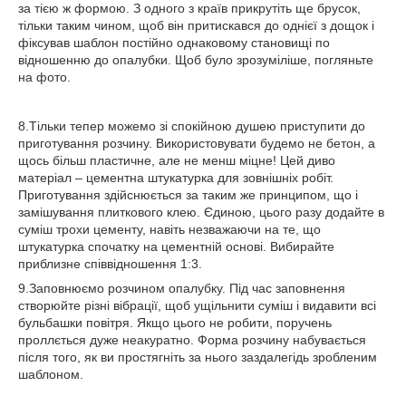
за тією ж формою. З одного з країв прикрутіть ще брусок,
тільки таким чином, щоб він притискався до однієї з дощок і
фіксував шаблон постійно однаковому становищі по
відношенню до опалубки. Щоб було зрозуміліше, погляньте
на фото.
8.Тільки тепер можемо зі спокійною душею приступити до
приготування розчину. Використовувати будемо не бетон, а
щось більш пластичне, але не менш міцне! Цей диво
матеріал – цементна штукатурка для зовнішніх робіт.
Приготування здійснюється за таким же принципом, що і
замішування плиткового клею. Єдиною, цього разу додайте в
суміш трохи цементу, навіть незважаючи на те, що
штукатурка спочатку на цементній основі. Вибирайте
приблизне співвідношення 1:3.
9.Заповнюємо розчином опалубку. Під час заповнення
створюйте різні вібрації, щоб ущільнити суміш і видавити всі
бульбашки повітря. Якщо цього не робити, поручень
проллється дуже неакуратно. Форма розчину набувається
після того, як ви простягніть за нього заздалегідь зробленим
шаблоном.