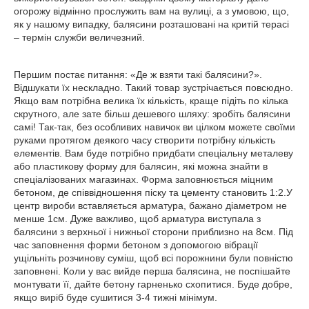
огорожу відмінно прослужить вам на вулиці, а з умовою, що,
як у нашому випадку, балясини розташовані на критій терасі
– термін служби величезний.
Першим постає питання: «Де ж взяти такі балясини?».
Відшукати їх нескладно. Такий товар зустрічається повсюдно.
Якщо вам потрібна велика їх кількість, краще підіть по кілька
скрутного, але зате більш дешевого шляху: зробіть балясини
самі! Так-так, без особливих навичок ви цілком можете своїми
руками протягом деякого часу створити потрібну кількість
елементів. Вам буде потрібно придбати спеціальну металеву
або пластикову форму для балясин, які можна знайти в
спеціалізованих магазинах. Форма заповнюється міцним
бетоном, де співвідношення піску та цементу становить 1:2.У
центр вироби вставляється арматура, бажано діаметром не
менше 1см. Дуже важливо, щоб арматура виступала з
балясини з верхньої і нижньої сторони приблизно на 8см. Під
час заповнення форми бетоном з допомогою вібрації
ущільніть розчинову суміш, щоб всі порожнини були повністю
заповнені. Коли у вас вийде перша балясина, не поспішайте
монтувати її, дайте бетону гарненько схопитися. Буде добре,
якщо виріб буде сушитися 3-4 тижні мінімум.