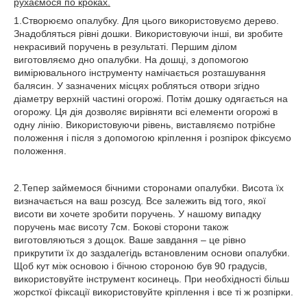
рухаємося по кроках.
1.Створюємо опалубку. Для цього використовуємо дерево.
Знадобляться рівні дошки. Використовуючи інші, ви зробите
некрасивий поручень в результаті. Першим ділом
виготовляємо дно опалубки. На дошці, з допомогою
вимірювального інструменту намічається розташування
балясин. У зазначених місцях робляться отвори згідно
діаметру верхній частині огорожі. Потім дошку одягається на
огорожу. Ця дія дозволяє вирівняти всі елементи огорожі в
одну лінію. Використовуючи рівень, виставляємо потрібне
положення і після з допомогою кріплення і розпірок фіксуємо
положення.
2.Тепер займемося бічними сторонами опалубки. Висота їх
визначається на ваш розсуд. Все залежить від того, якої
висоти ви хочете зробити поручень. У нашому випадку
поручень має висоту 7см. Бокові сторони також
виготовляються з дощок. Ваше завдання – це рівно
прикрутити їх до заздалегідь встановленим основи опалубки.
Щоб кут між основою і бічною стороною був 90 градусів,
використовуйте інструмент косинець. При необхідності більш
жорсткої фіксації використовуйте кріплення і все ті ж розпірки.