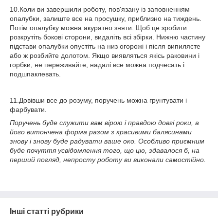
10.Коли ви завершили роботу, пов'язану із заповненням
опалубки, залиште все на просушку, приблизно на тиждень.
Потім опалубку можна акуратно зняти. Щоб це зробити
розкрутіть бокові сторони, видаліть всі збірки. Нижню частину
підстави опалубки опустіть на низ огорожі і після випиляєте
або ж розбийте долотом. Якщо виявляться якісь раковини і
горбки, не переживайте, надалі все можна подчесать і
подшпаклевать.
11.Довівши все до розуму, поручень можна грунтувати і
фарбувати.
Поручень буде служити вам вірою і правдою довгі роки, а
його витончена форма разом з красивими балясинами
знову і знову буде радувати ваше око. Особливо приємним
буде почуття усвідомлення того, що цю, здавалося б, на
перший погляд, непросту роботу ви виконали самостійно.
Інші статті рубрики