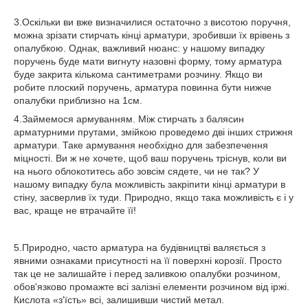
3.Оскільки ви вже визначилися остаточно з висотою поручня,
можна зрізати стирчать кінці арматури, зробивши їх врівень з
опалубкою. Однак, важливий нюанс: у нашому випадку
поручень буде мати вигнуту назовні форму, тому арматура
буде закрита кількома сантиметрами розчину. Якщо ви
робите плоский поручень, арматура повинна бути нижче
опалубки приблизно на 1см.
4.Займемося армуванням. Між стирчать з балясин
арматурними прутами, змійкою проведемо дві інших стрижня
арматури. Таке армування необхідно для забезпечення
міцності. Ви ж не хочете, щоб ваш поручень тріснув, коли ви
на нього облокотитесь або зовсім сядете, чи не так? У
нашому випадку була можливість закріпити кінці арматури в
стіну, засверлив їх туди. Природно, якщо така можливість є і у
вас, краще не втрачайте її!
5.Природно, часто арматура на будівництві валяється з
явними ознаками присутності на її поверхні корозії. Просто
так це не залишайте і перед заливкою опалубки розчином,
обов'язково промажте всі залізні елементи розчином від іржі.
Кислота «з'їсть» всі, залишивши чистий метал.