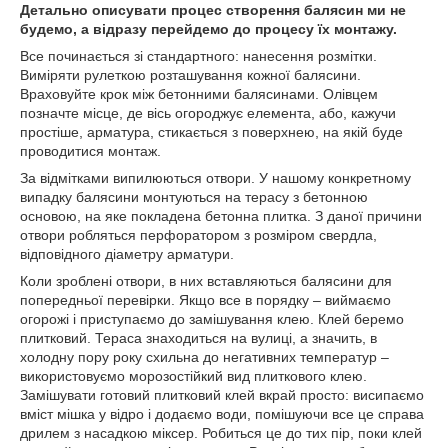
Детально описувати процес створення балясин ми не
будемо, а відразу перейдемо до процесу їх монтажу.
Все починається зі стандартного: нанесення розмітки.
Виміряти рулеткою розташування кожної балясини.
Враховуйте крок між бетонними балясинами. Олівцем
позначте місце, де вісь огороджує елемента, або, кажучи
простіше, арматура, стикається з поверхнею, на якій буде
проводитися монтаж.
За відмітками випилюються отвори. У нашому конкретному
випадку балясини монтуються на терасу з бетонною
основою, на яке покладена бетонна плитка. З даної причини
отвори робляться перфоратором з розміром свердла,
відповідного діаметру арматури.
Коли зроблені отвори, в них вставляються балясини для
попередньої перевірки. Якщо все в порядку – виймаємо
огорожі і приступаємо до замішування клею. Клей беремо
плитковий. Тераса знаходиться на вулиці, а значить, в
холодну пору року схильна до негативних температур –
використовуємо морозостійкий вид плиткового клею.
Замішувати готовий плитковий клей вкрай просто: висипаємо
вміст мішка у відро і додаємо води, помішуючи все це справа
дрилем з насадкою міксер. Робиться це до тих пір, поки клей