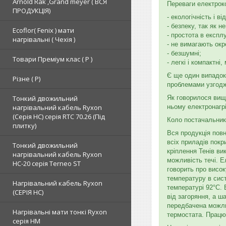
Arnold Rak ,Grand meyer ( ВСЯ
Переваги електрок
ПРОДУКЦІЯ)
- екологічність і в
- безпеку, так як н
Ecoflor( Fenix ) мати
- простота в експлу
нагрівальні ( Чехія )
- не вимагають окр
- безшумні;
Товари Преміум клас ( Р )
- легкі і компактні
Є ще один випадок,
Різне ( Р)
проблемами узгодже
Тонкий двожильний
Як говорилося вище
нагрівальний кабель Ryxon
ньому електронагрі
(Серія НС) серія RTC 70.26 (Під
Коло постачальникі
плитку)
Вся продукція повн
всіх приладів пок
Тонкий двожильний
кріплення Тенів ви
нагрівальний кабель Ryxon
можливість течі. 
HC-20 серія Terneo ST
говорить про висо
температуру в сист
Нагрівальний кабель Ryxon
температурі 92°С.
(СЕРІЯ НС)
від загоряння, а ш
передбачена можли
Нагрівальні мати тонкі Ryxon
термостата. Працю
серія НМ