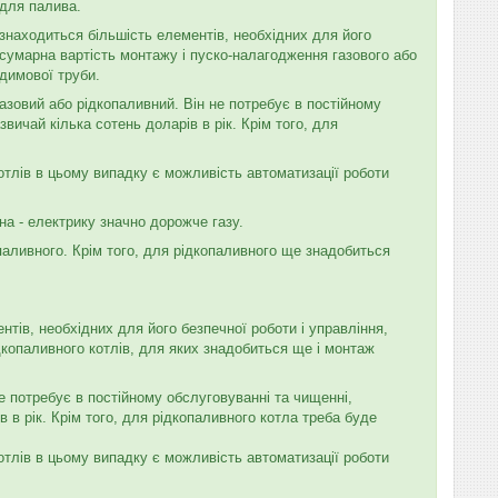
 для палива.
й знаходиться більшість елементів, необхідних для його
 сумарна вартість монтажу і пуско-налагодження газового або
 димової труби.
азовий або рідкопаливний. Він не потребує в постійному
звичай кілька сотень доларів в рік. Крім того, для
тлів в цьому випадку є можливість автоматизації роботи
на - електрику значно дорожче газу.
паливного. Крім того, для рідкопаливного ще знадобиться
нтів, необхідних для його безпечної роботи і управління,
дкопаливного котлів, для яких знадобиться ще і монтаж
е потребує в постійному обслуговуванні та чищенні,
в в рік. Крім того, для рідкопаливного котла треба буде
тлів в цьому випадку є можливість автоматизації роботи