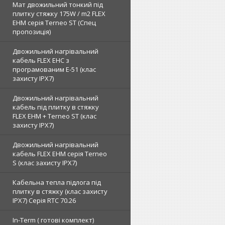
Мат двожильний тонкий під
плитку стяжку 175W / m2 FLEX
EHM серія Terneo SТ (Спец
пропозиція)
Двожильний нагрівальний
кабель FLEX EHС з
програмованим E-51 (клас
захисту IPX7)
Двожильний нагрівальний
кабель під плитку в стяжку
FLEX EHM + Terneo ST (клас
захисту IPX7)
Двожильний нагрівальний
кабель FLEX EHM серія Terneo
S (клас захисту IPX7)
Кабельна тепла підлога під
плитку в стяжку (клас захисту
IPX7) Серія RTC 70.26
In-Term ( готові комплект)