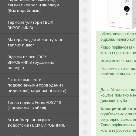
ламінат ковролін лінолеум
(Всіх виробників)
Терморегулятори ( ВСІХ
ВИРОБНИКІВ)
обслуговуванні та 
Матеріали для облаштування
рідкопаливного ко
теплих підлог
Якщо порівнювати 
котла і простота п
Відрізні плівки ( ВСІХ
Безсумнівно, сього
ВИРОБНИКІВ ) будь-яких
розмірів
Почнемо з того, що
навісна пальник і 
Готові комплекти з
подключеными проводами і
Далі. Установка
ел
виделкою( нагрівальні плівки)
коштує помітно мен
димової труби.
Тепла підлога Fenix ADSV 18
(Нагрівальні кабелі)
Електричний кот
обов'язкових для г
Антиобмерзання ринв,
регулярно замовля
водостоків ( ВСІХ ВИРОБНИКІВ )
Якщо порівнювати 
котла і простота п