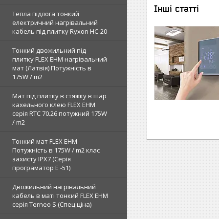
Інші статті
Тепла підлога тонкий
електричний нагрівальний
кабель під плитку Ryxon HC-20
Тонкий двожильний під
плитку FLEX EHM нагрівальний
мат (Латвія) Потужність в
175W / m2
Мат під плитку в стяжку в шар
кахельного клею FLEX EHM
серія RTC 70.26 потужний 175W
/ m2
Тонкий мат FLEX EHM
Потужність в 175W / m2 клас
захисту IPX7 (Серія
програматор Е -51)
Двожильний нагрівальний
кабель в маті тонкий FLEX EHM
серія Terneo S (Спец ціна)