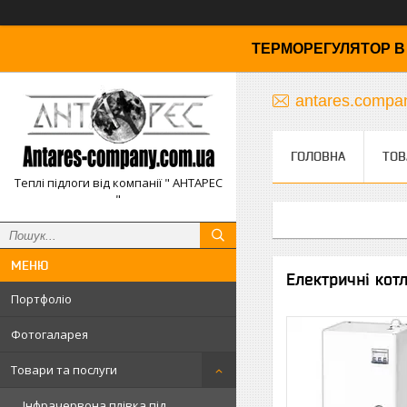
ТЕРМОРЕГУЛЯТОР В 
antares.comp
ГОЛОВНА
ТОВ
Теплі підлоги від компанії " АНТАРЕС
"
Електричні котл
Портфоліо
Фотогаларея
Товари та послуги
Інфрачервона плівка під