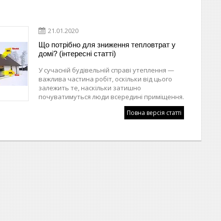
21.01.2020
Що потрібно для зниження тепловтрат у
домі? (інтересні статті)
У сучасній будівельній справі утеплення —
важлива частина робіт, оскільки від цього
залежить те, наскільки затишно
почуватимуться люди всередині приміщення.
Повна версія статті