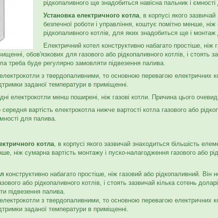
рідкопаливного ще знадобиться навісна пальник і ємності
Установка електричного котла
, в корпусі якого зазвича
безпечної роботи і управління, коштує помітно менше, ніж
рідкопаливного котлів, для яких знадобиться ще і монтаж
Електричний котел конструктивно набагато простіше, ніж г
чищенні, обов'язкових для газового або рідкопаливного котлів, і стоять за
тла треба буде регулярно замовляти підвезення палива.
електрокотли з твердопаливними, то основною перевагою електричних ко
ідтримки заданої температури в приміщенні.
дні електрокотли менш поширені, ніж газові
котли. Причина цього очевид
 середня вартість електрокотла нижче вартості котла газового або рідко
ємності для палива.
ектричного котла
, в корпусі якого зазвичай знаходиться більшість елеме
ше, ніж сумарна вартість монтажу і пуско-налагодження газового або рі
ел
конструктивно набагато простіше, ніж газовий або рідкопаливний. Він н
азового або рідкопаливного котлів, і стоять зазвичай кілька сотень доларі
ти підвезення палива.
електрокотли з твердопаливними, то основною перевагою електричних ко
ідтримки заданої температури в приміщенні.