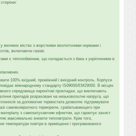
 сторони:
 у великих містах з жорсткими екологічними нормами і
отлів, включаючи газові.
тами є теплообмінник, що складається з бака з укріпленими в
копаливних.
вати 100% вхідний, проміжний і вихідний контроль. Корпуси
дповідає міжнародному стандарту IS09000/ЕМ29000. В місцях
есивного середовища паронітові прокладки, що виключають
ління приладів розраховані на низьковольтне напруга, що
еплоносія за допомогою термостата дозволяє підтримувати
 базі самовозвратного термореле, срабатывающего при
з матеріалу з самозатухаючим ефектом, що гарантує захист
оляє максимально знизити тепловтрати. Крім того,
я температури повітря в приміщенні і програмованого