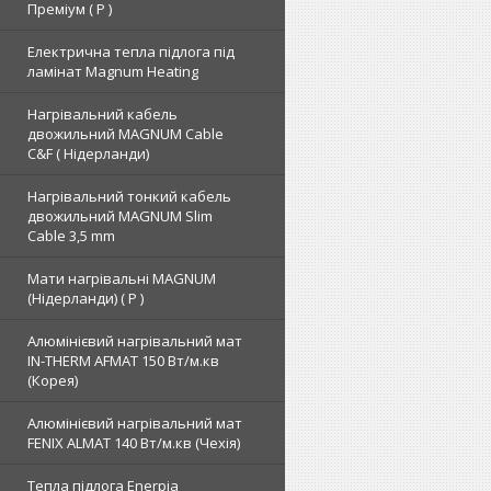
Преміум ( Р )
Електрична тепла підлога під
ламінат Magnum Heating
Нагрівальний кабель
двожильний MAGNUM Cable
C&F ( Нідерланди)
Нагрівальний тонкий кабель
двожильний MAGNUM Slim
Cable 3,5 mm
Мати нагрівальні MAGNUM
(Нідерланди) ( Р )
Алюмінієвий нагрівальний мат
IN-THERM AFMAT 150 Вт/м.кв
(Корея)
Алюмінієвий нагрівальний мат
FENIX ALMAT 140 Вт/м.кв (Чехія)
Тепла підлога Enerpia