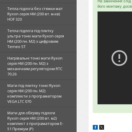
На закінчення слі
його монтажу досв
Тепла підлога без стяжки мат
Ryxon серія НМ (200 вт. м.кв)
HOF 320
Тепла підлога під плитку
ультра тонкі мати Ryxon серія
НМ (200 пн. М2) з цифровим
Terneo ST
Нагрівальні тонкі мати Ryxon
серія НМ (200 пн. М2) з
механічним регулятором RTC
70.26
Мати під плитку тонкі Ryxon
серія НМ (200 пн. М2)
комплекти з програматором
VEGA LTC 070
Мати для обігріву підлоги
Ryxon серія НМ (200 вт. м2)
комплект з програматором E-
51 Преміум (Р)