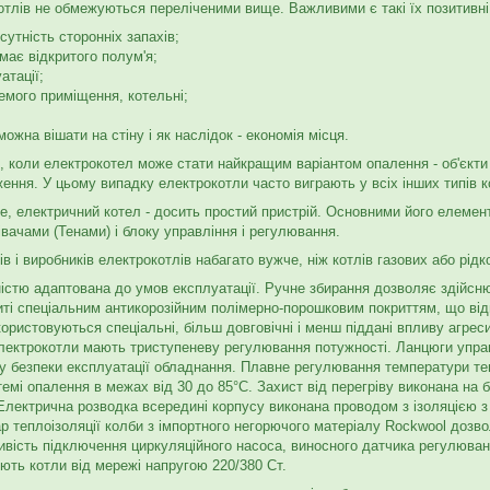
отлів не обмежуються переліченими вище. Важливими є такі їх позитивні
ідсутність сторонніх запахів;
емає відкритого полум'я;
атації;
емого приміщення, котельні;
, можна вішати на стіну і як наслідок - економія місця.
 коли електрокотел може стати найкращим варіантом опалення - об'єкти
ння. У цьому випадку електрокотли часто виграють у всіх інших типів к
, електричний котел - досить простий пристрій. Основними його елемен
вачами (Тенами) і блоку управління і регулювання.
в і виробників електрокотлів набагато вужче, ніж котлів газових або рід
істю адаптована до умов експлуатації. Ручне збирання дозволяє здійсню
риті спеціальним антикорозійним полімерно-порошковим покриттям, що ві
користовуються спеціальні, більш довговічні і менш піддані впливу агр
Електрокотли мають триступеневу регулювання потужності. Ланцюги управ
ку безпеки експлуатації обладнання. Плавне регулювання температури т
емі опалення в межах від 30 до 85°С. Захист від перегріву виконана на
 Електрична розводка всередині корпусу виконана проводом з ізоляцією 
ар теплоізоляції колби з імпортного негорючого матеріалу Rockwool дозв
вість підключення циркуляційного насоса, виносного датчика регулюванн
ють котли від мережі напругою 220/380 Ст.