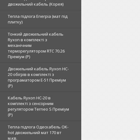
двожильний кабель (Корея)
Тепла підлога Enerpia (мат під
плитку)
Тонкий двожильний кабель
Ryxon в комплекті з
механічним
терморегулятором RTC 70.26
Преміум (Р)
Двожильний кабель Ryxon HC-
20 обігрів в комплекті з
програматором E-51 Преміум
(Р)
Кабель Ryxon HC-20 в
комплекті з сенсорним
регулятором Terneo S Преміум
(Р)
Тепла підлога Одескабель OK-
hot двожильний мат 170 вт
м.кв.