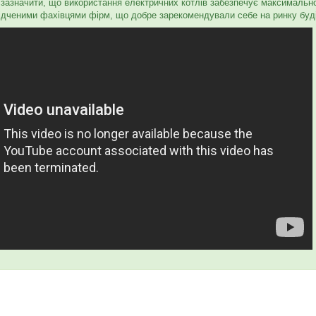
д зазначити, що використання електричних котлів забезпечує максималь
ідченими фахівцями фірм, що добре зарекомендували себе на ринку буді