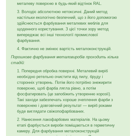
металеву поверхню в будь-який відтінок RAL.
Володіє абсолютною нетоксичні. Даний метод
настільки екологічно безпечний, що з його допомогою
здійснюється фарбування металевих меблів для
щоденного користування. З цієї точки зору метод
випереджає всі інші технології промислової
фарбування.
Фактично не змінює вартість металоконструкцій.
Порошкове фарбування металовиробів проходить кілька
стадій:
Попередня обробка поверхні. Металевий виріб
необхідно ретельно очистити від пилу, бруду і
сторонніх утворень. Потім його потрібно знежирити
поверхню, щоб фарба лягла рівно, а потім
фосфатировать (це запобіжить утворенню корозії).
Такі заходи забезпечать хороше зчеплення фарби з
поверхнею і довговічний результат — виріб роками
буде виглядати свіжопофарбованих.
Нанесення лакофарбових матеріалів. На цьому
етапі фарбується вироби поміщаються в герметичну
камеру. Для фарбування металоконструкцій