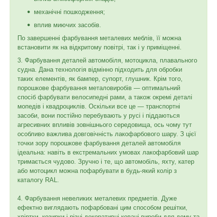
механічні пошкодження;
вплив миючих засобів.
По завершенні фарбування металевих меблів, її можна
встановити як на відкритому повітрі, так і у приміщенні.
3. Фарбування деталей автомобіля, мотоцикла, плавального
судна. Дана технологія відмінно підходить для обробки
таких елементів, як бампер, супорт, глушник. Крім того,
порошкове фарбування металовиробів — оптимальний
спосіб фарбувати велосипедні рами, а також окремі деталі
мопедів і квадроциклів. Оскільки все це — транспортні
засоби, вони постійно перебувають у русі і піддаються
агресивних впливів зовнішнього середовища, ось чому тут
особливо важлива довговічність лакофарбового шару. З цієї
точки зору порошкове фарбування деталей автомобіля
ідеальна: навіть в екстремальних умовах лакофарбовий шар
тримається чудово. Зручно і те, що автомобіль, яхту, катер
або мотоцикл можна пофарбувати в будь-який колір з
каталогу RAL.
4. Фарбування невеликих металевих предметів. Дуже
ефектно виглядають пофарбовані цим способом решітки,
хвіртки, козирки і різні декоративні ковані вироби для дому та