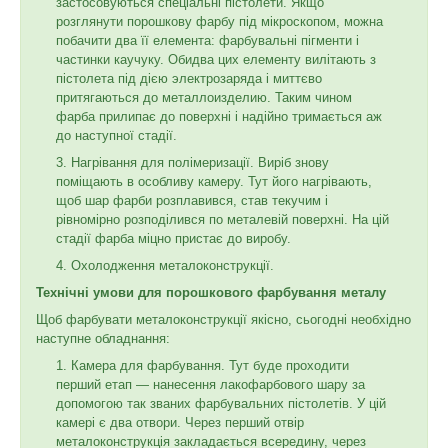
застосовуються спеціальні пістолети. Якщо
розглянути порошкову фарбу під мікроскопом, можна
побачити два її елемента: фарбувальні пігменти і
частинки каучуку. Обидва цих елементу вилітають з
пістолета під дією электрозаряда і миттєво
притягаються до металлоизделию. Таким чином
фарба прилипає до поверхні і надійно тримається аж
до наступної стадії.
Нагрівання для полімеризації. Виріб знову
поміщають в особливу камеру. Тут його нагрівають,
щоб шар фарби розплавився, став текучим і
рівномірно розподілився по металевій поверхні. На цій
стадії фарба міцно пристає до виробу.
Охолодження металоконструкції.
Технічні умови для порошкового фарбування металу
Щоб фарбувати металоконструкції якісно, сьогодні необхідно
наступне обладнання:
Камера для фарбування. Тут буде проходити
перший етап — нанесення лакофарбового шару за
допомогою так званих фарбувальних пістолетів. У цій
камері є два отвори. Через перший отвір
металоконструкція закладається всередину, через