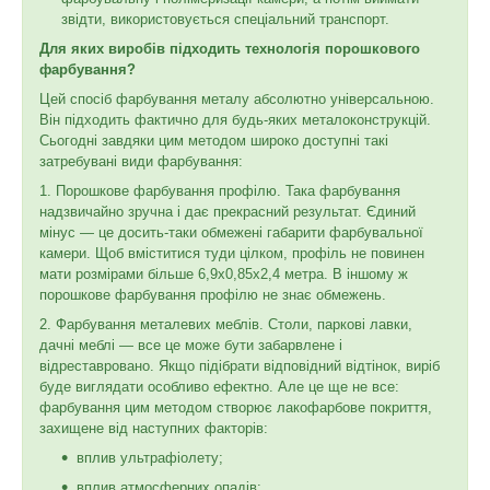
звідти, використовується спеціальний транспорт.
Для яких виробів підходить технологія порошкового
фарбування?
Цей спосіб фарбування металу абсолютно універсальною.
Він підходить фактично для будь-яких металоконструкцій.
Сьогодні завдяки цим методом широко доступні такі
затребувані види фарбування:
1. Порошкове фарбування профілю. Така фарбування
надзвичайно зручна і дає прекрасний результат. Єдиний
мінус — це досить-таки обмежені габарити фарбувальної
камери. Щоб вміститися туди цілком, профіль не повинен
мати розмірами більше 6,9x0,85x2,4 метра. В іншому ж
порошкове фарбування профілю не знає обмежень.
2. Фарбування металевих меблів. Столи, паркові лавки,
дачні меблі — все це може бути забарвлене і
відреставровано. Якщо підібрати відповідний відтінок, виріб
буде виглядати особливо ефектно. Але це ще не все:
фарбування цим методом створює лакофарбове покриття,
захищене від наступних факторів:
вплив ультрафіолету;
вплив атмосферних опадів;