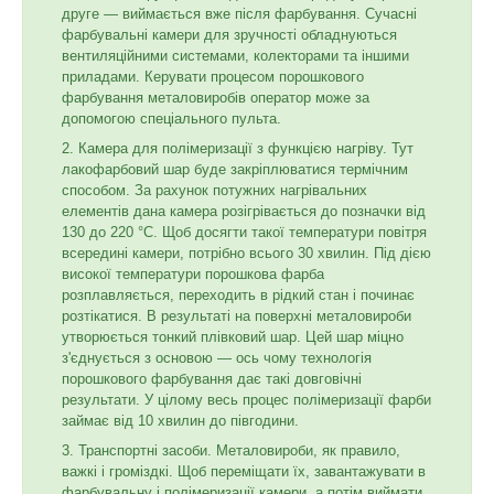
друге — виймається вже після фарбування. Сучасні
фарбувальні камери для зручності обладнуються
вентиляційними системами, колекторами та іншими
приладами. Керувати процесом порошкового
фарбування металовиробів оператор може за
допомогою спеціального пульта.
Камера для полімеризації з функцією нагріву. Тут
лакофарбовий шар буде закріплюватися термічним
способом. За рахунок потужних нагрівальних
елементів дана камера розігрівається до позначки від
130 до 220 °C. Щоб досягти такої температури повітря
всередині камери, потрібно всього 30 хвилин. Під дією
високої температури порошкова фарба
розплавляється, переходить в рідкий стан і починає
розтікатися. В результаті на поверхні металовироби
утворюється тонкий плівковий шар. Цей шар міцно
з'єднується з основою — ось чому технологія
порошкового фарбування дає такі довговічні
результати. У цілому весь процес полімеризації фарби
займає від 10 хвилин до півгодини.
Транспортні засоби. Металовироби, як правило,
важкі і громіздкі. Щоб переміщати їх, завантажувати в
фарбувальну і полімеризації камери, а потім виймати