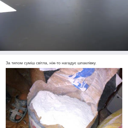
За типом суміш світла, ніж-то нагадує шпаклівку.