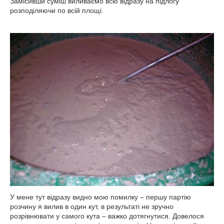
Замісивши суміш виливаємо всю відразу на підлогу
розподіляючи по всій площі.
У мене тут відразу видно мою помилку – першу партію
розчину я вилив в один кут, в результаті не зручно
розрівнювати у самого кута – важко дотягнутися. Довелося