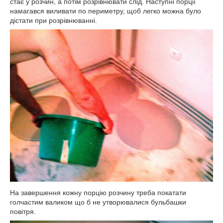
стає у розчин, а потім розрівнювати слід. Наступні порції
намагався виливати по периметру, щоб легко можна було
дістати при розрівнюванні.
На завершення кожну порцію розчину треба покатати
голчастим валиком що б не утворювалися бульбашки
повітря.