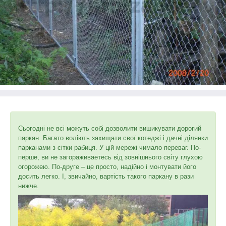
Сьогодні не всі можуть собі дозволити вишикувати дорогий
паркан. Багато воліють захищати свої котеджі і дачні ділянки
парканами з сітки рабиця. У цій мережі чимало переваг. По-
перше, ви не загораживаетесь від зовнішнього світу глухою
огорожею. По-друге – це просто, надійно і монтувати його
досить легко. І, звичайно, вартість такого паркану в рази
нижче.