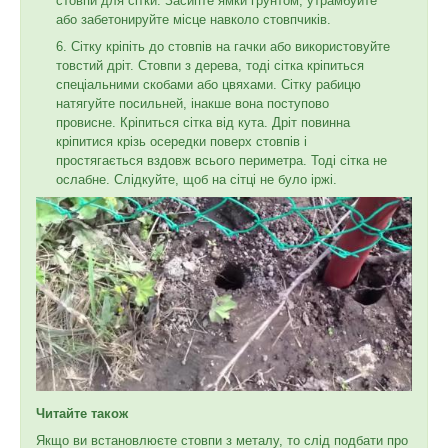
стовпи для сітки. Засипте ямки грунтом, утрамбуйте
або забетонируйте місце навколо стовпчиків.
Сітку кріпіть до стовпів на гачки або використовуйте
товстий дріт. Стовпи з дерева, тоді сітка кріпиться
спеціальними скобами або цвяхами. Сітку рабицю
натягуйте посильней, інакше вона поступово
провисне. Кріпиться сітка від кута. Дріт повинна
кріпитися крізь осередки поверх стовпів і
простягається вздовж всього периметра. Тоді сітка не
ослабне. Слідкуйте, щоб на сітці не було іржі.
Читайте також
Якщо ви встановлюєте стовпи з металу, то слід подбати про