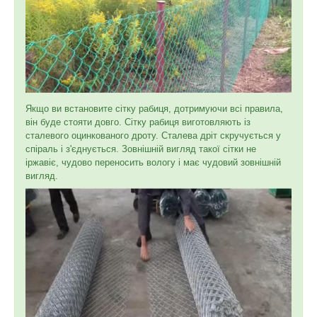
Якщо ви встановите сітку рабиця, дотримуючи всі правила,
він буде стояти довго. Сітку рабиця виготовляють із
сталевого оцинкованого дроту. Сталева дріт скручується у
спіраль і з'єднується. Зовнішній вигляд такої сітки не
іржавіє, чудово переносить вологу і має чудовий зовнішній
вигляд.