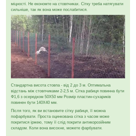
міцності. Не економте на стовпчиках. Сітку треба натягувати
сильніше, так як вона може послабитися.
Стандартна висота стовпа - від 2 до 3 м. Оптимальна
відстань між стовпчиками 2-2,5 м. Сітка рабиця повинна бути
Ф1,6 з осередком 50Х50 мм Розмір пластин-сухариків
повинен бути 140Х40 мм.
Після того, як ви встановите сітку рабиця, її можна
пофарбувати. Проста оцинкована сітка з часом може
покритися іржею, тому її слід покрити антикорозійним
складом. Коли вона висохне, можете фарбувати.