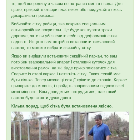
те, щоб всередину з часом не потрапив сміття і вода. Для
цього, прикрийте отвори пластиком або придумайте якесь
декоративна прикраса.
Вибирайте сітку рабиця, яка покрита спеціальним
антикорозійним покриттям. Це буде коштувати трохи
дорожче, зате ви убезпечите себе від деформації сітки
надовго. Якщо ж вам потрібно встановити тимчасовий
паркан, то можете вибрати звичайну сітку.
Якщо ви вирішили встановити секційний паркан, то вам
потрібен зварювальний апарат і сталевий куточок для
виготовлення рамок, на які буде прикріплюватися сітка.
Сверите із сталі каркас і натягніть сітку. Таких секцій має
бути кілька. Тепер можна ці секції кріпити до стовпів. Каркас
приварите до стовпів, і пройдіть зварюванням вздовж всієї
межі міцності. Вам доведеться потрудитися, але такий
паркан буде стояти дуже довго.
Кілька порад, щоб сітка була встановлена якісно.