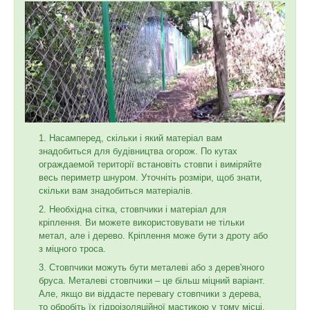
Насамперед, скільки і який матеріал вам
знадобиться для будівництва огорож. По кутах
ограждаемой території встановіть стовпи і виміряйте
весь периметр шнуром. Уточніть розміри, щоб знати,
скільки вам знадобиться матеріалів.
Необхідна сітка, стовпчики і матеріал для
кріплення. Ви можете використовувати не тільки
метал, але і дерево. Кріплення може бути з дроту або
з міцного троса.
Стовпчики можуть бути металеві або з дерев'яного
бруса. Металеві стовпчики – це більш міцний варіант.
Але, якщо ви віддасте перевагу стовпчики з дерева,
то обробіть їх гідроізоляційної мастикою у тому місці,