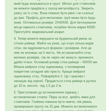
який буде вкапываться в грунт. Метал для стовпчиків
ви можете придбати у скупці металобрухту. Зверніть
увагу на їх стан. Вони повинні бути рівні і не схильні
до іржі. Профіль для металевих труб може бути будь-
яким. Оптимальні розміри: 2Х40Х60. Для бетонування
місця навколо стовпчиків, потрібен бетон марки М200.
Приготуйте зварювальний апарат.
Тепер можете вирушати на будівельний ринок за
сіткою рабиця. Майте на увазі, що існує кілька видів
сітки, які відрізняються формою і розміром. Але це
ніяк не впливає на її якість. Не встановлюйте сітку
великих розмірів, так як через неї можуть проникати
дрібні птахи. Основний розмір сітки рабиця – 50Х50 мм
Можна вибрати сітку оцинковану, з полімерним
покриттям складом або просту. Краще вибрати
оцинковану сітку. Пофарбуйте її. Це і красиво і
захищає від корозії. Продається сітка рабиця в рулоні
до 10 м, висота - від 1,5 до 2 м.
Приступаємо до встановлення паркану і
встановлюємо стовпи. Перш за все, зробіть ямки для
стовпчиків. Глибина повинна бути нижче, ніж рівень
промерзання грунту на 15 див. Можете встановлювати