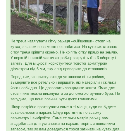
Не треба натягувати сітку рабиця «обійшовши» стовп на
кутах, з часом вона може послабитися. На кутових стовпах
сітку треба кріпити окремо. Не кріпіть сітку прямо на землю.
У верхній і нижній частинах рабиці закрутіть її в 3 обороту і
загніть. Для міцності користуйтеся товстої арматурою
діаметром від 6 мм, яку слід приварити до стовпчиків.
Перед тим, як приступати до установки сітки рабиця,
вымеряйте все ретельно і вирішите, які матеріали і скільки
його необхідно. Це дозволить заощадити кошти. Ямки для
стовпчиків можна виконувати за допомогою ручного бура. Не
забудьте, що вони повинні бути дуже глибокими.
Шнур потрібно протягувати саме в ті місця, куди ви будете
встановлювати паркан. Шнур протягніть по всьому
периметру і виміряйте. Саме стільки метрів рабиці вам
знадобиться для установки на паркан. Беріть з невеликим
запасом, так як вам доведеться трохи загинати на кутах для